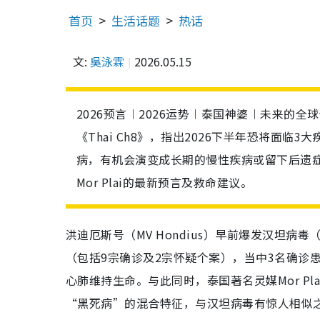
首页
生活话题
热话
文:
吳泳霖
2026.05.15
2026预言︱2026运势︱泰国神婆︱未来的全球健
《Thai Ch8》，指出2026下半年恐将面
病，有机会演变成长期的慢性疾病或留下后遗
Mor Plai的最新预言及救命建议。
洪迪厄斯号（MV Hondius）早前爆发汉坦病毒（
（包括9宗确诊及2宗怀疑个案），当中3名确诊
心肺维持生命。与此同时，泰国著名灵媒Mor P
“黑死病”的混合特征，与汉坦病毒有惊人相似