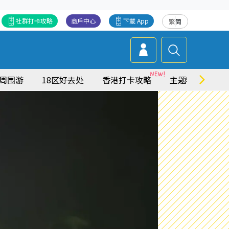
社群打卡攻略
商戶中心
下載 App
繁
简
周围游
18区好去处
香港打卡攻略
主题特集