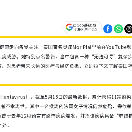
在Google追蹤
《UHK 港生活》
康走向备受关注。泰国著名灵媒Mor Plai早前在YouTube
临3大疾病威胁。她特别点名警告，当中包含一种“无迹可寻”复杂
症，对患者带来长远的医疗与经济负担，立即拉下文了解泰国
Hantavirus），截至5月15日的最新数据，累计录得11宗感
患者不幸离世。其中一名撤离的法国女子情况仍然危殆，需依赖
lai曾于去年12月预言有恐怖疾病爆发，并指该疾病具备“肺结
之处。