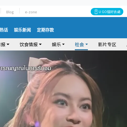
Blog
e-zone
U GO搵好去處
热话
娱乐新闻
定期存款
情报
饮食情报
娱乐
社会
影片专区