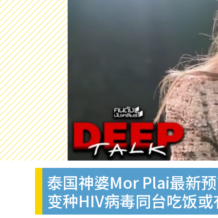
泰国神婆Mor Plai最
变种HIV病毒同台吃饭或