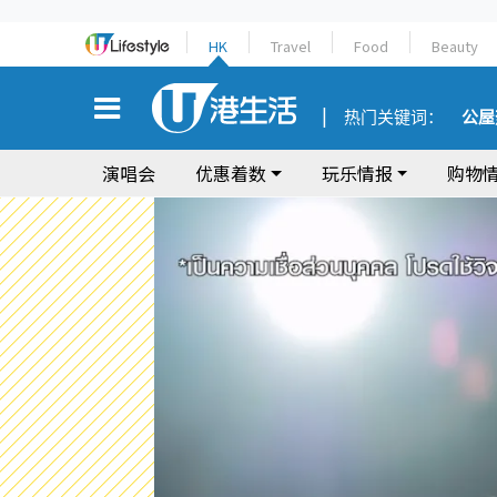
HK
Travel
Food
Beauty
热门关键词：
公屋
演唱会
优惠着数
玩乐情报
购物