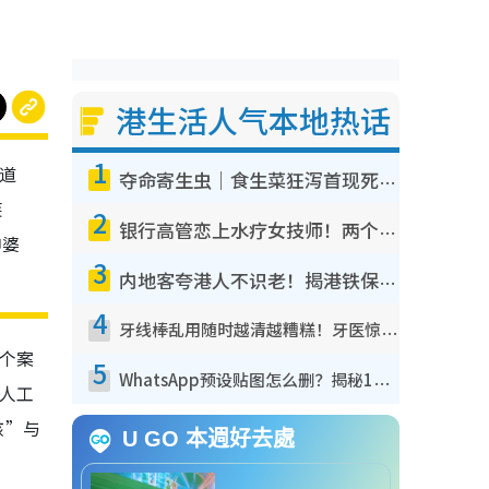
港生活人气本地热话
1
频道
夺命寄生虫｜食生菜狂泻首现死者！疫潮恶化录1.8万宗病例 揭洗菜3大谬误
疾
2
银行高管恋上水疗女技师！两个月借128万惊觉“沉船”沉落火海 揭背后疑似邪教操控卖淫
神婆
3
内地客夸港人不识老！揭港铁保鲜级冷气 港人求放过：别投诉
4
牙线棒乱用随时越清越糟糕！牙医惊揭盲目过户细菌恐致蛀牙：这种才是日常真保养
染个案
5
WhatsApp预设贴图怎么删？揭秘1招“反向操作”还原简洁界面 附3步实测教程
人工
核”与
U GO 本週好去處