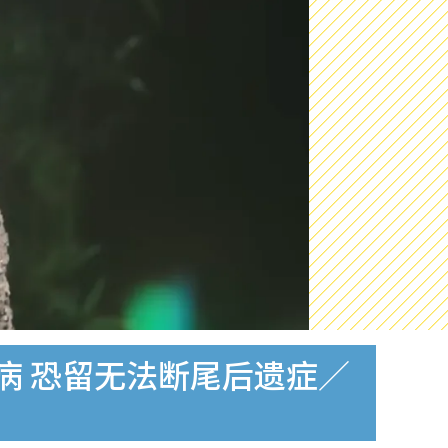
怖疾病 恐留无法断尾后遗症／