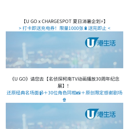
【U GO x CHARGESPOT 夏日消暑企划⚡】
> 打卡即送充电券！限量1000张🔋送完即止 <
《U GO》请您去【名侦探柯南TV动画播放30周年纪念
展】！
还原经典名场面📹＋30位角色同框📸＋原创限定感谢剧场
🍿