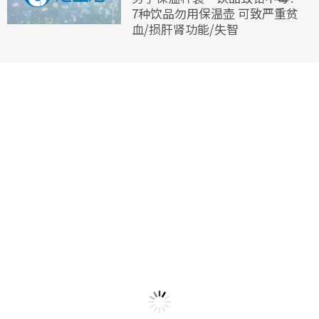
7种饮品勿用保温壶 可致严重贫
血/损肝肾功能/失智