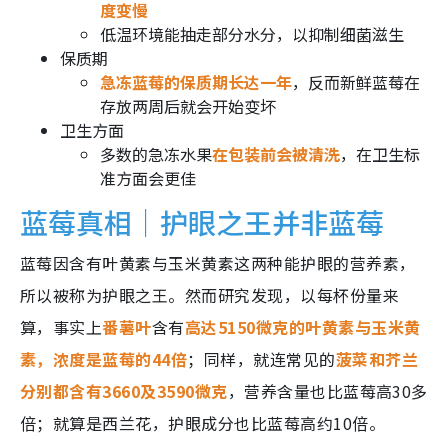
度变慢
低温环境能抽走部分水分，以抑制细菌滋生
保质期
急冻蓝莓的保质期长达一年
，反而新鲜蓝莓在
存放两周后就会开始变坏
卫生方面
多数的急冻水果
在包装前会被清洗
，在卫生标
准方面会更佳
蓝莓真相｜护眼之王并非蓝莓
蓝莓因含有叶黄素与玉米黄素这两种能护眼的营养素，
所以被称为护眼之王。然而研究发现，以每杯份量来
算，事实上
番薯叶
含有
高达5150微克的叶黄素与玉米黄
素，浓度是蓝莓的44倍
；同样，就连常见的
菠菜和芥兰
分别都含有3660及3590微克
，营养含量也比蓝莓高30多
倍；就算是西兰花，护眼成分也比蓝莓高约10倍。