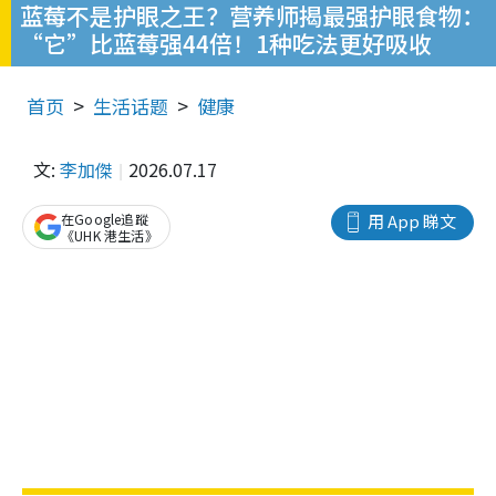
蓝莓不是护眼之王？营养师揭最强护眼食物：
“它”比蓝莓强44倍！1种吃法更好吸收
首页
生活话题
健康
文:
李加傑
2026.07.17
在Google追蹤
用 App 睇文
《UHK 港生活》