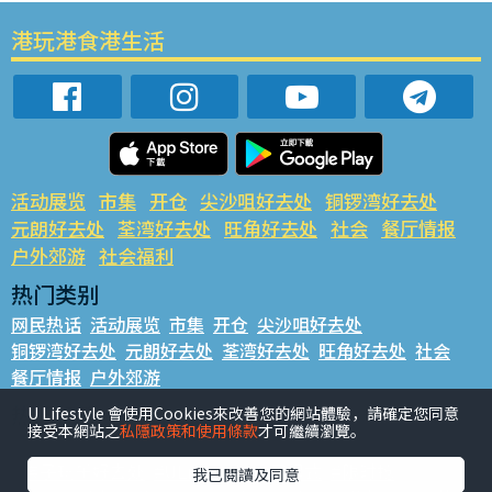
港玩港食港生活
活动展览
市集
开仓
尖沙咀好去处
铜锣湾好去处
元朗好去处
荃湾好去处
旺角好去处
社会
餐厅情报
户外郊游
社会福利
热门类别
网民热话
活动展览
市集
开仓
尖沙咀好去处
铜锣湾好去处
元朗好去处
荃湾好去处
旺角好去处
社会
餐厅情报
户外郊游
热门标签
U Lifestyle 會使用Cookies來改善您的網站體驗，請確定您同意
接受本網站之
私隱政策和使用條款
才可繼續瀏覽。
#UGO揾好去处
#人气活动推介
#美食社群热话
#亲子玩乐好去处
#ULifestyle应用程式
#限时抢
我已閱讀及同意