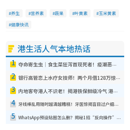
养生
营养素
蔬果
叶黄素
玉米黄素
健康快讯
港生活人气本地热话
1
夺命寄生虫｜食生菜狂泻首现死者！疫潮恶化录1.8万宗病例 揭洗菜3大谬误
2
银行高管恋上水疗女技师！两个月借128万惊觉“沉船”沉落火海 揭背后疑似邪教操控卖淫
3
内地客夸港人不识老！揭港铁保鲜级冷气 港人求放过：别投诉
4
牙线棒乱用随时越清越糟糕！牙医惊揭盲目过户细菌恐致蛀牙：这种才是日常真保养
5
WhatsApp预设贴图怎么删？揭秘1招“反向操作”还原简洁界面 附3步实测教程