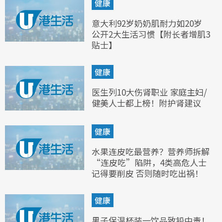
健康
意大利92岁奶奶肌耐力如20岁
公开2大生活习惯【附长者增肌3
贴士】
健康
医生列10大伤肾职业 家庭主妇/
健美人士都上榜！附护肾建议
健康
水果连皮吃最营养？营养师拆解
“连皮吃”陷阱，4类高危人士
记得要削皮 否则随时吃出祸！
健康
男子保温杯装一饮品致铅中毒！