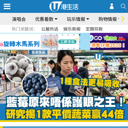
演唱会
优惠着数
玩乐情报
购物情报
热门关键词：
公屋热话
娱乐新闻
定期存款