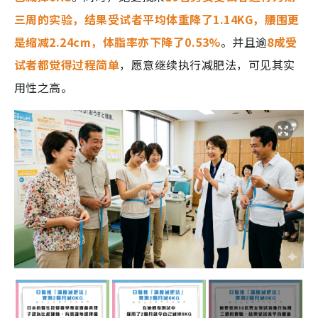
三周的实验，结果受试者平均体重降了1.14KG，腰围更
是缩减2.24cm，体脂率亦下降了0.53%
。并且逾
8成受
试者都觉得过程简单
，愿意继续执行减肥法，可见其实
用性之高。