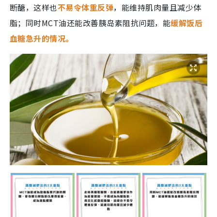
断醣，这样也
不易令体重反弹
，能维持肌肉量且减少体
脂；同时MCT油还能改善胰岛素阻抗问题，能
缓解饭后
血糖急升的情况。