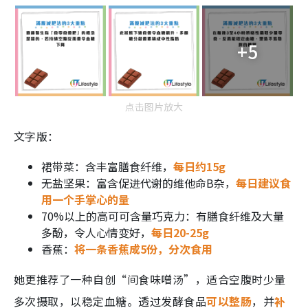
+5
点击图片放大
文字版：
裙带菜：含丰富膳食纤维，
每日约15g
无盐坚果：富含促进代谢的维他命B杂，
每日建议食
用一个手掌心的量
70%以上的高可可含量巧克力：有膳食纤维及大量
多酚，令人心情变好，
每日20-25g
香蕉：
将一条香蕉成5份，分次食用
她更推荐了一种自创“间食味噌汤”，适合空腹时少量
多次摄取，以稳定血糖。透过发酵食品
可以整肠
，并
补