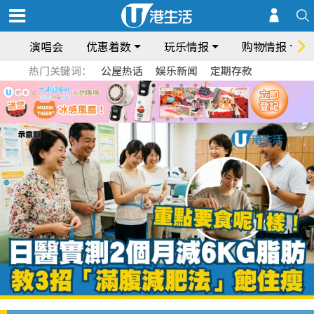
演唱会
优惠着数
玩乐情报
购物情报
热门关键词：
公屋热话
娱乐新闻
定期存款