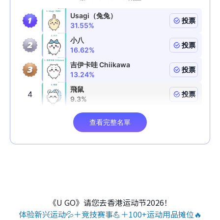
《U GO》请您去香港运动节2026！
体验新兴运动💦＋竞技赛事💪＋100+运动用品摊位🔥