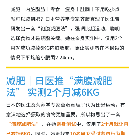
减肥︱内脏脂肪︱零食︱瘦身︱肚腩︱不用吃少点
就可以减到肥？日本营养学专家齐藤真理子医生曾
研发出一套“饱腹减肥法”，强调比起运动，聪明
选择食物才是烧脂关键。她在亲身实测中，仅用2个
月就成功减掉6KG内脏脂肪，更让实测者在不挨饿的
情况下平均缩小腰围2.24cm。
减肥｜日医推“满腹减肥
法” 实测2个月减6KG
日本的医生及营养学专家斋藤真理子认为比起运动，有
意识地选择摄取的食物更加重要，所以构思出了一套
“满腹减肥法”
，在她
亲身测试
中，仅用了
2个月就让自
己减掉6KG
。同时，她更找来
10名男女受试者进行为期