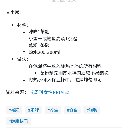
文字版：
材料：
味噌1茶匙
小鱼干或鲣鱼高汤1茶匙
葛粉1茶匙
热水200-300ml
做法：
在保温杯中放入除热水外的所有材料
葛粉预先用热水拌匀后较不易结块
将热水倒入保温杯中，搅拌均匀即可
资料来源：
《周刊女性PRIME》
减肥
肥胖
养生
食谱
脂肪
健康快讯