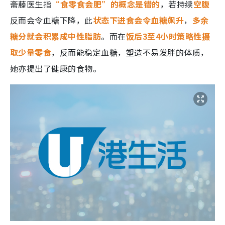
斋藤医生指
“食零食会肥”的概念是错的
，若持续
空腹
反而会令血糖下降，此
状态下进食会令血糖飙升
，
多余
糖分就会积累成中性脂肪
。而在
饭后3至4小时策略性摄
取少量零食
，反而能稳定血糖，塑造不易发胖的体质，
她亦提出了健康的食物。