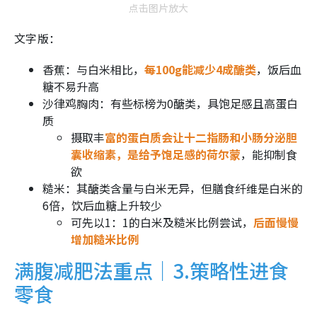
点击图片放大
文字版：
香蕉：与白米相比，
每100g能减少4成醣类
，饭后血
糖不易升高
沙律鸡胸肉：有些标榜为0醣类，具饱足感且高蛋白
质
摄取丰
富的蛋白质会让十二指肠和小肠分泌胆
囊收缩素，是给予饱足感的荷尔蒙
，能抑制食
欲
糙米：其醣类含量与白米无异，但膳食纤维是白米的
6倍，饮后血糖上升较少
可先以1：1的白米及糙米比例尝试，
后面慢慢
增加糙米比例
满腹减肥法重点｜3.策略性进食
零食