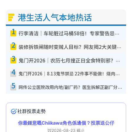
港生活人气本地热话
1
行李清洁｜车轮脏过马桶58倍！专家警告忌用酒精擦 教1招免脏手除菌
2
装修拆铁闸随时变贼人目标？网友揭2大关键用途：装新款等于白装？附新旧铁闸分别
3
鬼门开2026｜农历七月撞正日全食特别邪？专家警告切忌做一事！揭4大禁忌+2招保平安
4
鬼门开2026｜8.13鬼节禁忌 22件事不能做！烧肉、刺身要少食？半夜勿吹口哨/打给个电话
5
网传公立医院改用内地/副厂药？医生拆解正副厂分别，揭4类人换药随时出事