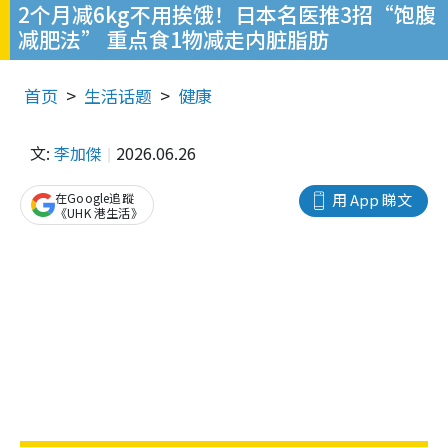
2个月减6kg不用挨饿！日本名医推3招“饱腹
减肥法” 重点食1物减走内脏脂肪
首页
生活话题
健康
文:
李加傑
2026.06.26
在Google追蹤
用 App 睇文
《UHK 港生活》