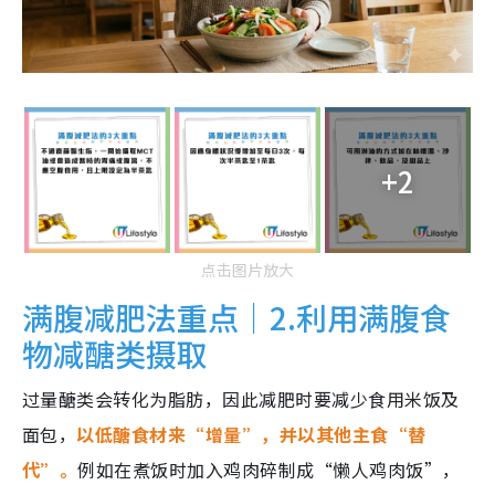
+2
点击图片放大
满腹减肥法重点｜2.利用满腹食
物减醣类摄取
过量醣类会转化为脂肪，因此减肥时要减少食用米饭及
面包，
以低醣食材来“增量”，并以其他主食“替
代”。
例如在煮饭时加入鸡肉碎制成“懒人鸡肉饭”，