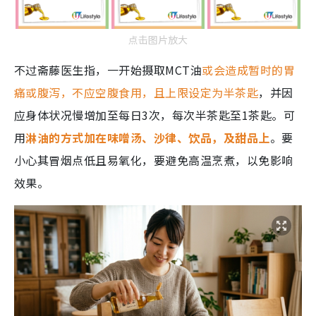
点击图片放大
不过斋藤医生指，一开始摄取MCT油
或会造成暂时的胃
痛或腹泻，不应空腹食用，且上限设定为半茶匙
，并因
应身体状况慢增加至每日3次，每次半茶匙至1茶匙。可
用
淋油的方式加在味噌汤、沙律、饮品，及甜品上
。要
小心其冒烟点低且易氧化，要避免高温烹煮，以免影响
效果。