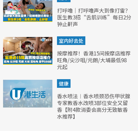
打呼噜｜打呼噜声大到像打雷？
医生教3招“舌肌训练”每日2分
钟止鼾声
室内好去处
按摩推荐！香港15间按摩店推荐
旺角/尖沙咀/元朗/大埔最低98
元起
健康
香水喷法︱香水喷颈恐伤甲状腺
专家教香水改喷3部位安全又留
香【附4款消委会高分无致敏香
水推荐】