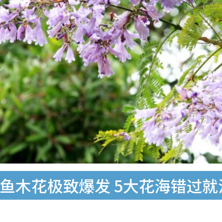
鱼木花极致爆发 5大花海错过就