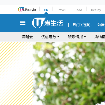
HK
Travel
Food
Beauty
热门关键词：
公屋
演唱会
优惠着数
玩乐情报
购物