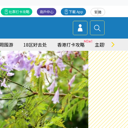
社群打卡攻略
商戶中心
下載 App
繁
简
周围游
18区好去处
香港打卡攻略
主题特集