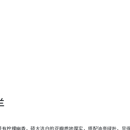
兰
带有柠檬幽香，硕大洁白的花瓣质地厚实，搭配油亮绿叶，显