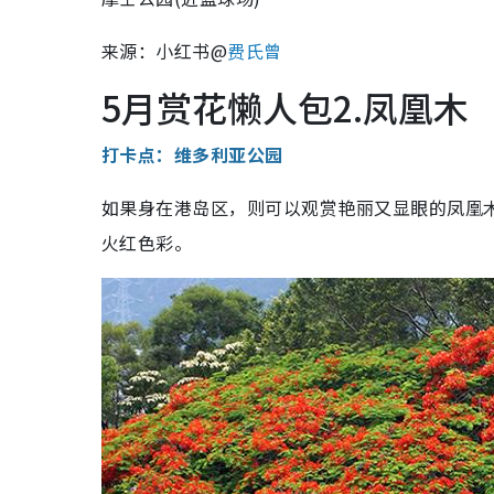
来源：小红书@
费氏曾
5月赏花懒人包2.凤凰木
打卡点：维多利亚公园
如果身在港岛区，则可以观赏艳丽又显眼的凤凰
火红色彩。