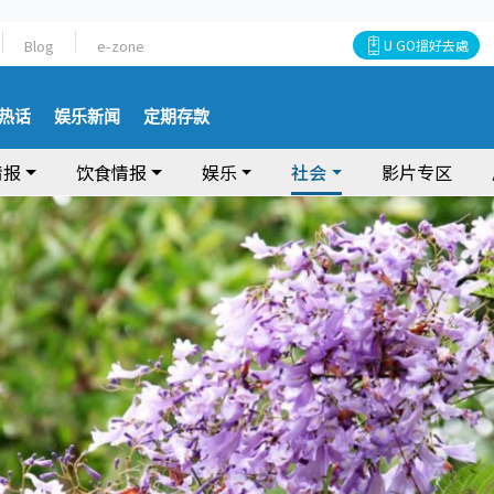
Blog
e-zone
U GO搵好去處
热话
娱乐新闻
定期存款
情报
饮食情报
娱乐
社会
影片专区