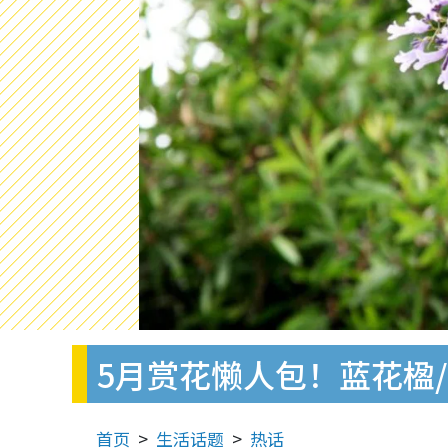
5月赏花懒人包！蓝花楹/
首页
生活话题
热话