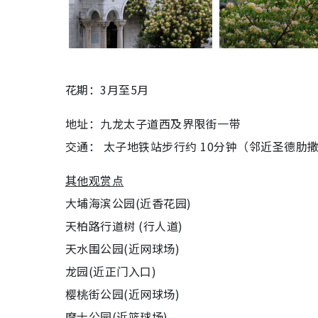
花期：3月至5月
地址：九龙太子道西及界限街一带
交通： 太子地铁站步行约 10分钟（邻近圣德肋
其他观赏点
大埔海滨公园(近香花园)
天柏路行道树 (行人道)
天水围公园(近网球场)
龙园(近正门入口)
樱桃街公园(近网球场)
摩士公园(近篮球场)