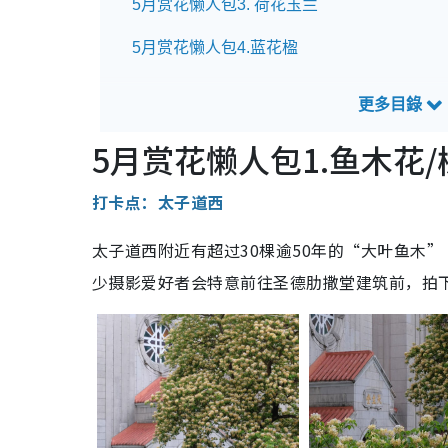
5月赏花懒人包3. 荷花玉兰
5月赏花懒人包4.蓝花楹
5月赏花懒人包1.鱼木花
打卡点：太子道西
太子道西附近有超过30棵逾50年的“大叶鱼木
少摄影爱好者会特意前往圣德肋撒堂建筑前，拍