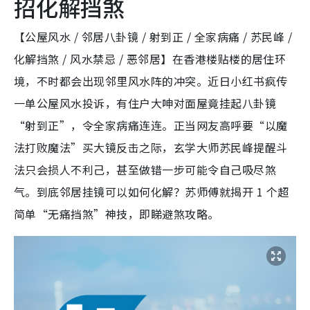
招化解挡煞
【公屋风水 / 邻居八卦镜 / 射到正 / 全家病痛 / 苏民峰 /
化解挡煞 / 风水禁忌 / 恶邻居】在香港楼贴楼的居住环
境，不时都会出现邻里风水阵的冲突。近日小红书疯传
一单公屋风水投诉，有住户大呻对面屋竟挂起八卦镜
“射到正”，令全家病痛连连。正当网友高呼要“以魔
法打败魔法”买大镜反击之际，玄学大师苏民峰提醒斗
法只会损人不利己，甚至做错一步可能令自己吸尽煞
气。到底邻居挂镜可以如何化解？苏师傅就揭开 1 个超
简单“无痛挡煞”神技，即睇避煞攻略。