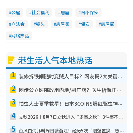
公屋
社会福利
居屋
网络保安
立法会
镜头
房屋署
保安
房屋局
网络热话
港生活人气本地热话
1
装修拆铁闸随时变贼人目标？网友揭2大关键用途：装新款等于白装？附新旧铁闸分别
2
网传公立医院改用内地/副厂药？医生拆解正副厂分别，揭4类人换药随时出事
3
怕虫人士夏季救星！日本3COINS爆红驱虫神器$45起 1招“全程免触碰”轻松搞定小强
4
立秋2026｜8月7日立秋进入“多事之秋” 3件事不可做！专家教6招开运 清杂物／钱包纳气接好运
5
台风白海豚料周日袭浙江！经历5次“眼壁置换”极罕见 成登陆内地最长途台风