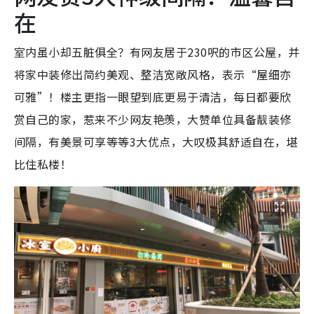
在
室内虽小却五脏俱全？有网友居于230呎的市区公屋，并
将家中装修出简约美观、整洁宽敞风格，表示“屋细亦
可雅”！楼主更指一眼望到底更易于清洁，每日都要欣
赏自己的家，惹来不少网友艳羡，大赞单位具备靓装修
间隔，有美景可享等等3大优点，大叹极其舒适自在，堪
比住私楼！