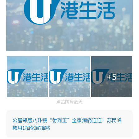
+5
点击图片放大
公屋邻居八卦镜“射到正”全家病痛连连！苏民峰
教用1招化解挡煞