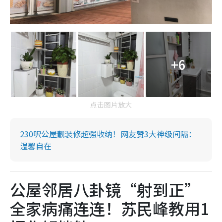
+6
点击图片放大
230呎公屋靓装修超强收纳！网友赞3大神级间隔：
温馨自在
公屋邻居八卦镜“射到正”
全家病痛连连！苏民峰教用1