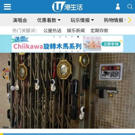
演唱会
优惠着数
玩乐情报
购物情报
热门关键词：
公屋热话
娱乐新闻
定期存款