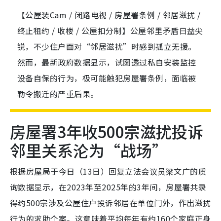
【公屋装Cam / 闭路电视 / 房屋署条例 / 邻居滋扰 /
终止租约 / 收楼 / 公屋扣分制】公屋邻里矛盾日益尖
锐，不少住户面对“邻居滋扰”时感到孤立无援。
然而，最新政府数据显示，试图透过私自安装监控
设备自保的行为，极可能触犯房屋署条例，面临被
勒令搬迁的严重后果。
房屋署3年收500宗滋扰投诉
邻里关系沦为“战场”
根据房屋局于今日（13日）回复立法会议员梁文广的质
询数据显示，在2023年至2025年的3年间，房屋署共录
得约500宗涉及公屋住户投诉邻居在单位门外，作出滋扰
行为的求助个案。这意味着平均每年有约160个家庭正身