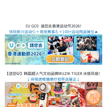
《U GO》请您去香港运动节2026！
体验新兴运动💦＋竞技赛事💪＋100+运动用品摊位🔥
【送您🐯】韩国超人气文创品牌MUZIK TIGER 冰感风扇！
↓将萌虎嘅慵懒疗愈带返屋企↓