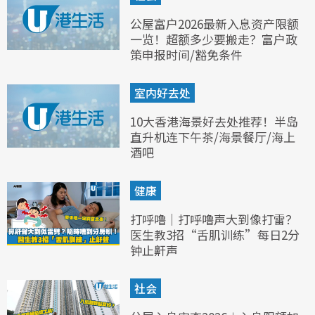
公屋富户2026最新入息资产限额
一览！超额多少要搬走？富户政
策申报时间/豁免条件
室内好去处
10大香港海景好去处推荐！半岛
直升机连下午茶/海景餐厅/海上
酒吧
健康
打呼噜｜打呼噜声大到像打雷？
医生教3招“舌肌训练”每日2分
钟止鼾声
社会