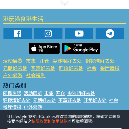
港玩港食港生活
活动展览
市集
开仓
尖沙咀好去处
铜锣湾好去处
元朗好去处
荃湾好去处
旺角好去处
社会
餐厅情报
户外郊游
社会福利
热门类别
网民热话
活动展览
市集
开仓
尖沙咀好去处
铜锣湾好去处
元朗好去处
荃湾好去处
旺角好去处
社会
餐厅情报
户外郊游
热门标签
U Lifestyle 會使用Cookies來改善您的網站體驗，請確定您同意
接受本網站之
私隱政策和使用條款
才可繼續瀏覽。
#UGO揾好去处
#人气活动推介
#美食社群热话