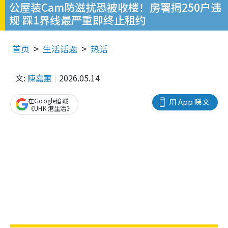
公屋装Cam防滋扰恐被收楼！房署揭250户违
规 踩1界线最严重即终止租约
首页
生活话题
热话
文:
陳嘉蕙
2026.05.14
在Google追蹤
用 App 睇文
《UHK 港生活》