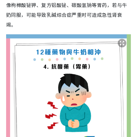
像枸橼酸铋钾、复方铝酸铋、碳酸氢钠等胃药，若与牛
奶同服，可能导致乳碱综合症严重时可造成急性肾衰
竭。