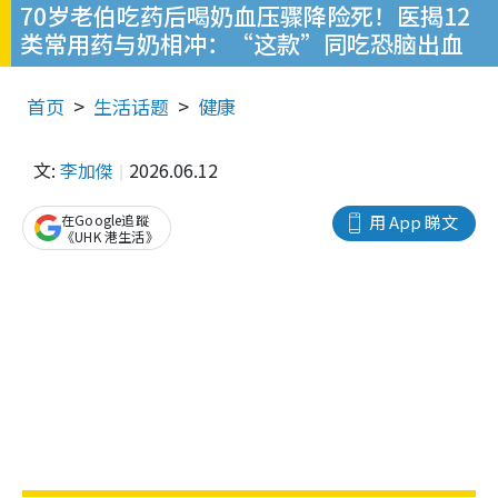
70岁老伯吃药后喝奶血压骤降险死！医揭12
类常用药与奶相冲：“这款”同吃恐脑出血
首页
生活话题
健康
文:
李加傑
2026.06.12
在Google追蹤
用 App 睇文
《UHK 港生活》