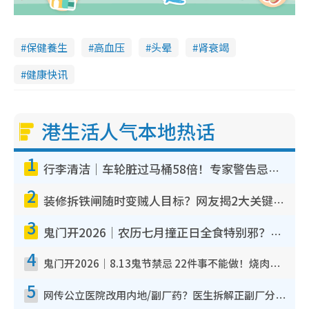
保健養生
高血压
头晕
肾衰竭
健康快讯
港生活人气本地热话
1
行李清洁｜车轮脏过马桶58倍！专家警告忌用酒精擦 教1招免脏手除菌
2
装修拆铁闸随时变贼人目标？网友揭2大关键用途：装新款等于白装？附新旧铁闸分别
3
鬼门开2026｜农历七月撞正日全食特别邪？专家警告切忌做一事！揭4大禁忌+2招保平安
4
鬼门开2026｜8.13鬼节禁忌 22件事不能做！烧肉、刺身要少食？半夜勿吹口哨/打给个电话
5
网传公立医院改用内地/副厂药？医生拆解正副厂分别，揭4类人换药随时出事