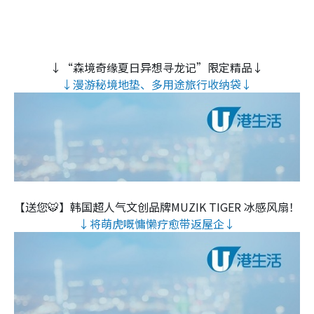
↓“森境奇缘夏日异想寻龙记”限定精品↓
↓漫游秘境地垫、多用途旅行收纳袋↓
【送您🐯】韩国超人气文创品牌MUZIK TIGER 冰感风扇！
↓将萌虎嘅慵懒疗愈带返屋企↓