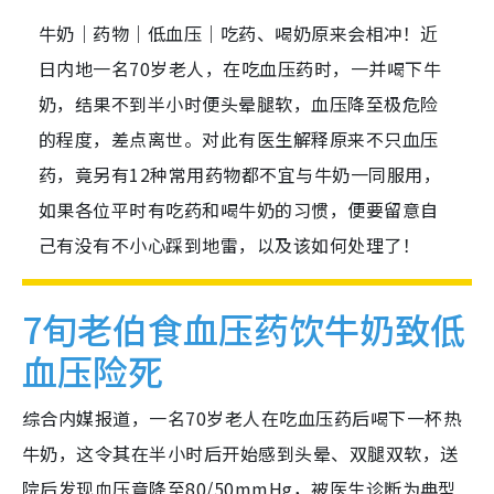
牛奶｜药物｜低血压｜吃药、喝奶原来会相冲！近
日内地一名70岁老人，在吃血压药时，一并喝下牛
奶，结果不到半小时便头晕腿软，血压降至极危险
的程度，差点离世。对此有医生解释原来不只血压
药，竟另有12种常用药物都不宜与牛奶一同服用，
如果各位平时有吃药和喝牛奶的习惯，便要留意自
己有没有不小心踩到地雷，以及该如何处理了！
7旬老伯食血压药饮牛奶致低
血压险死
综合内媒报道，一名70岁老人在吃血压药后喝下一杯热
牛奶，这令其在半小时后开始感到头晕、双腿双软，送
院后发现血压竟降至80/50mmHg，被医生诊断为典型