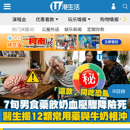
演唱会
优惠着数
玩乐情报
购物情报
热门关键词：
公屋热话
娱乐新闻
定期存款
目錄