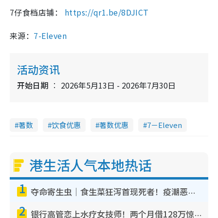
7仔食档店铺：
https://qr1.be/8DJICT
来源：
7-Eleven
活动资讯
开始日期
2026年5月13日 - 2026年7月30日
著数
饮食优惠
著数优惠
7－Eleven
港生活人气本地热话
1
夺命寄生虫｜食生菜狂泻首现死者！疫潮恶化录1.8万宗病例 揭洗菜3大谬误
2
银行高管恋上水疗女技师！两个月借128万惊觉“沉船”沉落火海 揭背后疑似邪教操控卖淫