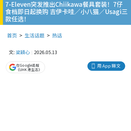
7-Eleven突发推出Chiikawa餐具套装！7仔
食档即日起换购 吉伊卡哇／小八猫／Usagi三
款任选！
首页
生活话题
热话
文:
梁穎心
2026.05.13
在Google追蹤
用 App 睇文
《UHK 港生活》