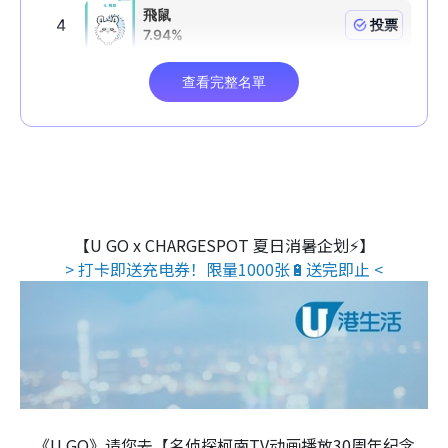
【U GO x CHARGESPOT 夏日消暑企划⚡】
> 打卡即送充电券！限量1000张🔋送完即止 <
《U GO》请您去【名侦探柯南TV动画播放30周年纪念