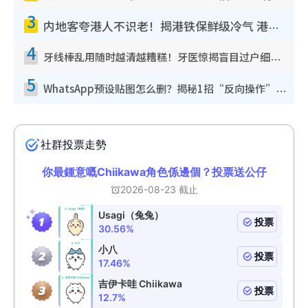
3
内地客夸港人不识老！揭港铁保鲜级冷气 港人求放过：别投诉
4
牙线棒乱用随时越清越糟糕！牙医惊揭盲目过户细菌恐致蛀牙：这种才是日常真保养
5
WhatsApp预设贴图怎么删？揭秘1招“反向操作”还原简洁界面 附3步实测教程