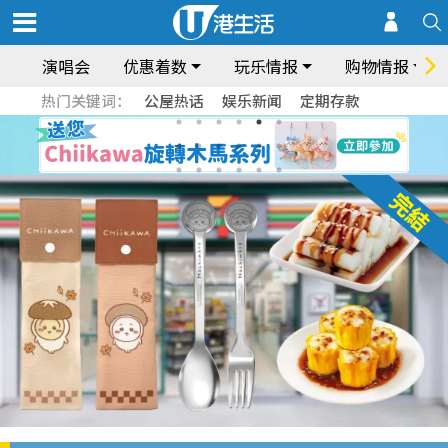
演唱会
优惠着数
玩乐情报
购物情报
热门关键词：
公屋热话
娱乐新闻
定期存款