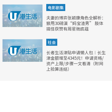
电影剧集
夫妻的博弈张颖康角色全解析：
狠甩30磅演“妈宝渣男” 肢体
搞怪获赞有周星驰底蕴
社会
长者生活津贴申请懒人包︱长生
津金额增至4345元！申请资格/
资产上限/步骤一文看清（附网
上验算连结）