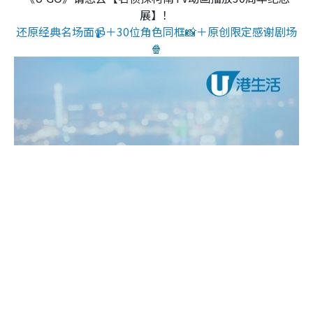
展】！
还原经典名场面📹＋30位角色同框📸＋原创限定感谢剧场
🍿