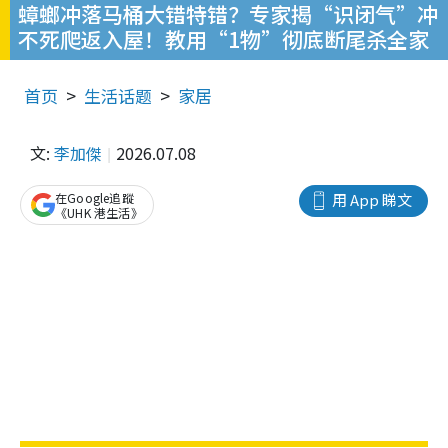
蟑螂冲落马桶大错特错？专家揭“识闭气”冲
不死爬返入屋！教用“1物”彻底断尾杀全家
首页
生活话题
家居
文:
李加傑
2026.07.08
在Google追蹤
用 App 睇文
《UHK 港生活》