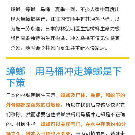
蟑螂｜蟑螂｜马桶｜夏季一到，不少人家中再度出
现大量蟑螂横行，往往习惯顺手将其冲落马桶，以
为能一劳永逸。日本的林弘明医生指蟑螂生命力极
强且具备独特的生理构造，冲入马桶不仅无法将其
杀死，随时会令其死而复生并重新入侵家居。
蟑螂｜用马桶冲走蟑螂是下
下策
日本的林弘明医生表示，
蟑螂及尸体、粪便，和蜕下的
外骨骼都是强效的过敏原
，所以在找到后应该尽快将它
们移除，然而想要包住蟑螂然后用马桶冲走却是不正确
的。林医生指，
蟑螂可以关闭气门，在水中存活约40分
钟之久，被冲入马桶也不会死
。更为可怕的是，若冲走