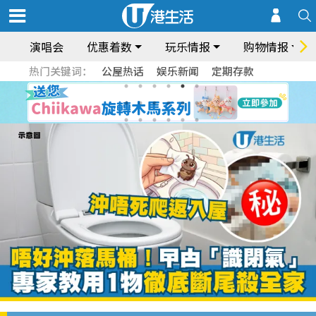
演唱会
优惠着数
玩乐情报
购物情报
热门关键词：
公屋热话
娱乐新闻
定期存款