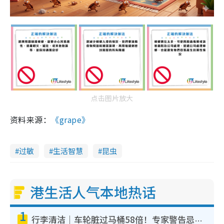
点击图片放大
资料来源：
《grape》
过敏
生活智慧
昆虫
港生活人气本地热话
1
行李清洁｜车轮脏过马桶58倍！专家警告忌用酒精擦 教1招免脏手除菌