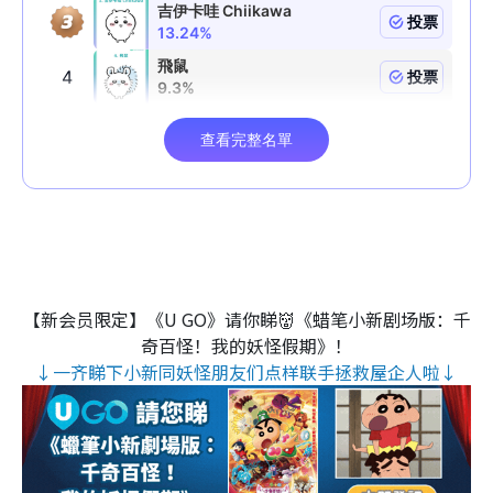
【新会员限定】《U GO》请你睇👹《蜡笔小新剧场版：千
奇百怪！我的妖怪假期》！
↓一齐睇下小新同妖怪朋友们点样联手拯救屋企人啦↓