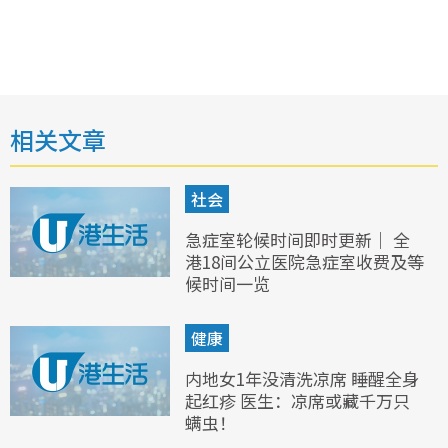
相关文章
社会
急症室轮候时间即时更新｜ 全
港18间公立医院急症室收费及等
候时间一览
健康
内地女1年没清洗凉席 睡醒全身
起红疹 医生：凉席或藏千万只
螨虫！