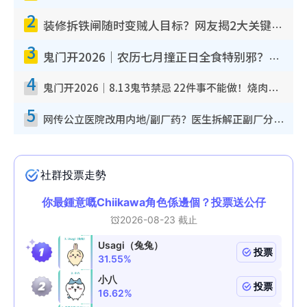
2
装修拆铁闸随时变贼人目标？网友揭2大关键用途：装新款等于白装？附新旧铁闸分别
3
鬼门开2026｜农历七月撞正日全食特别邪？专家警告切忌做一事！揭4大禁忌+2招保平安
4
鬼门开2026｜8.13鬼节禁忌 22件事不能做！烧肉、刺身要少食？半夜勿吹口哨/打给个电话
5
网传公立医院改用内地/副厂药？医生拆解正副厂分别，揭4类人换药随时出事