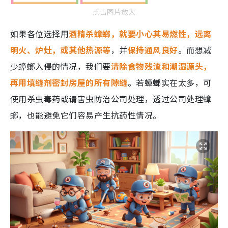
点击图片放大
如果各位选择用
酒精杀蟑螂，就要小心其易燃性，远离
明火、炉灶，或其他热源等
，并
保持通风良好
。而想减
少蟑螂入侵的情况，我们要
清除食物残渣和潮湿源头，
再用填缝剂密封房屋的所有隙缝
。若蟑螂实在太多，可
使用杀虫毒药或请害虫防治公司处理，透过公司处理蟑
螂，也能避免它们容易产生抗药性情况。