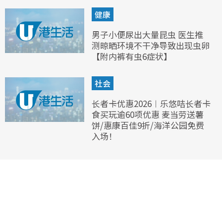
健康
男子小便尿出大量昆虫 医生推
测晾晒环境不干净导致出现虫卵
【附内裤有虫6症状】
社会
长者卡优惠2026︱乐悠咭长者卡
食买玩逾60项优惠 麦当劳送薯
饼/惠康百佳9折/海洋公园免费
入场！