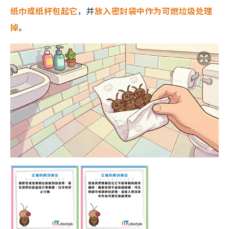
纸巾或纸杯包起它
，并
放入密封袋中作为可燃垃圾处理
掉
。