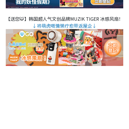
【送您🐯】韩国超人气文创品牌MUZIK TIGER 冰感风扇！
↓将萌虎嘅慵懒疗愈带返屋企↓