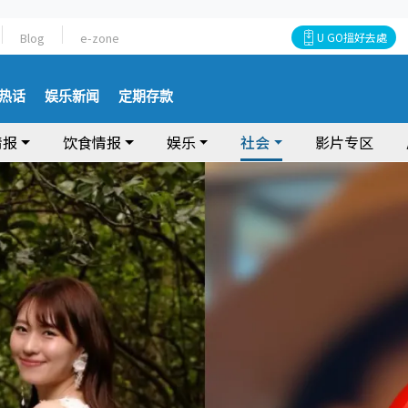
Blog
e-zone
U GO搵好去處
热话
娱乐新闻
定期存款
情报
饮食情报
娱乐
社会
影片专区