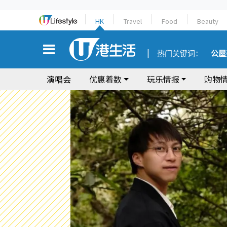
HK
Travel
Food
Beauty
热门关键词：
公屋
演唱会
优惠着数
玩乐情报
购物