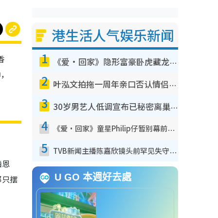
港生活人气娱乐新闻
1
香
《爱·回家》隐形富豪卧虎藏龙！盘点12位财气逼人的有钱艺人：这位美女3亿身家不愁做
坤，
2
叶泓文拍拖一周年亲口否认情侣关系？！被质疑感情造假竟称GM“普通同事”
3
30岁男艺人低调宣布已秘密离巢！人气急跌变失踪人口：“这几年过得并不容易”
4
《爱·回家》童星Philip仔暂别幕前久违现身！15岁近况暴风成长长高变帅气少年
5
TVB新闻主播陈嘉欣镜头前罕见失守！遭林超英一句话突袭吓坏当场大笑
晒恩
U GO 本週好去處
都只摆