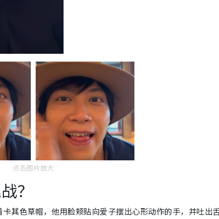
点击图片放大
挑战？
着卡其色草帽，他用脸颊贴向爱子摆出心形动作的手，并吐出