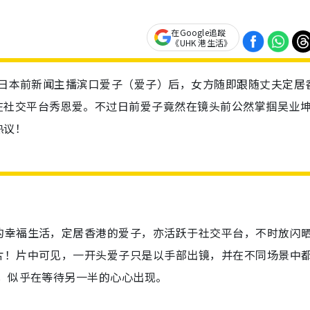
在Google追蹤
《UHK 港生活》
迎娶日本前新闻主播滨口爱子（爱子）后，女方随即跟随丈夫定居
在社交平台秀恩爱。不过日前爱子竟然在镜头前公然掌掴吴业
热议！
的幸福生活，定居香港的爱子，亦活跃于社交平台，不时放闪
片！片中可见，一开头爱子只是以手部出镜，并在不同场景中
，似乎在等待另一半的心心出现。