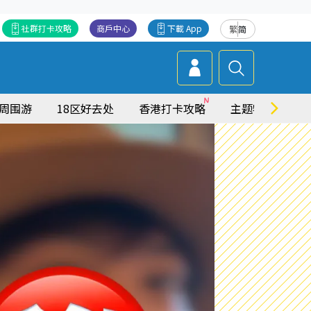
社群打卡攻略
商戶中心
下載 App
繁
简
周围游
18区好去处
香港打卡攻略
主题特集