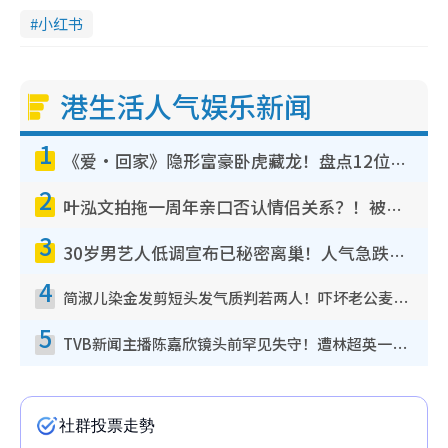
小红书
港生活人气娱乐新闻
1
《爱·回家》隐形富豪卧虎藏龙！盘点12位财气逼人的有钱艺人：这位美女3亿身家不愁做
2
叶泓文拍拖一周年亲口否认情侣关系？！被质疑感情造假竟称GM“普通同事”
3
30岁男艺人低调宣布已秘密离巢！人气急跌变失踪人口：“这几年过得并不容易”
4
简淑儿染金发剪短头发气质判若两人！吓坏老公麦大力都认不出：“你做什么？”
5
TVB新闻主播陈嘉欣镜头前罕见失守！遭林超英一句话突袭吓坏当场大笑