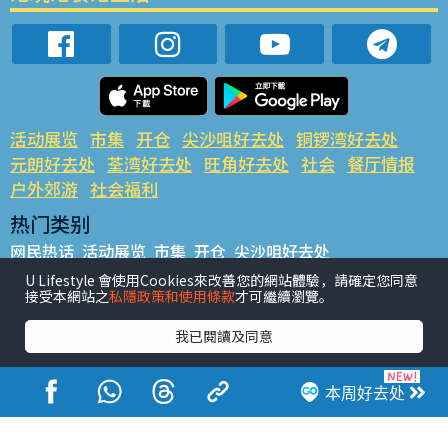
活动展览
市集
开仓
尖沙咀好去处
铜锣湾好去处
元朗好去处
荃湾好去处
旺角好去处
社会
餐厅情报
户外郊游
社会福利
热门类别
网民热话
活动展览
市集
开仓
尖沙咀好去处
铜锣湾好去处
元朗好去处
荃湾好去处
旺角好去处
社会
U Lifestyle 會使用Cookies來改善您的網站體驗，請確定您同意
接受本網站之
私隱政策和使用條款
才可繼續瀏覽。
餐厅情报
户外郊游
热门标签
我已閱讀及同意
#UGO揾好去处
#人气活动推介
#美食社群热话
#亲子玩乐好去处
#ULifestyle应用程式
#限时抢
本周好去处
#UJetso礼物放送
#ULifestyle商户中心
#著数
#网络热话