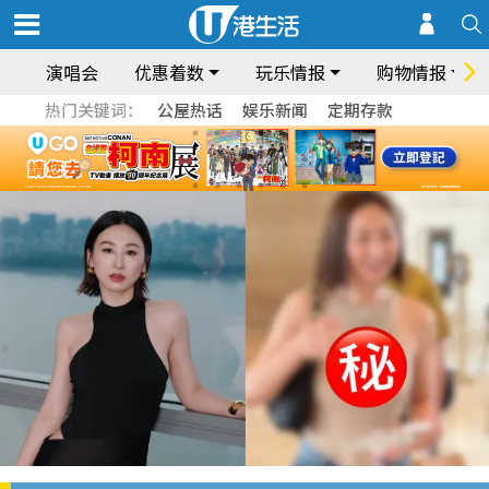
演唱会
优惠着数
玩乐情报
购物情报
热门关键词：
公屋热话
娱乐新闻
定期存款