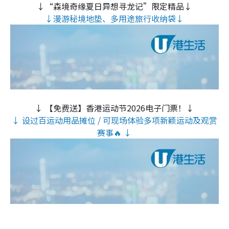
↓“森境奇缘夏日异想寻龙记”限定精品↓
↓漫游秘境地垫、多用途旅行收纳袋↓
↓ 【免费送】香港运动节2026电子门票！↓
↓ 设过百运动用品摊位 / 可现场体验多项新颖运动及观赏
赛事🔥 ↓