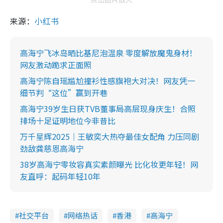
来源：
小红书
高海宁飞冰岛晒比基尼泡温泉 零度解放魔鬼身材！
网友激动跪求正面照
高海宁陈自瑶尴尬撞衫性感旗袍大对决！网友凭一
细节判“这位”赢到开巷
高海宁39岁生日获TVB董事局高层现身庆生！合照
排场十足证明地位今非昔比
万千星辉2025｜王敏奕大热夺最佳女配角 力压同剧
劲敌龚慈恩高海宁
38岁高海宁零妆容真实素颜曝光 比化妆更年轻！网
友直呼：起码年轻10年
社交平台
网络热话
香港
高海宁