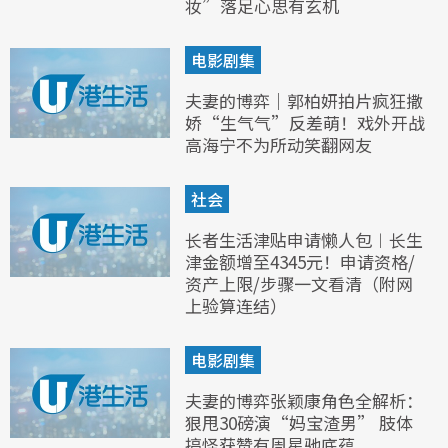
妆”落足心思有玄机
电影剧集
夫妻的博弈｜郭柏妍拍片疯狂撒
娇“生气气”反差萌！戏外开战
高海宁不为所动笑翻网友
社会
长者生活津贴申请懒人包︱长生
津金额增至4345元！申请资格/
资产上限/步骤一文看清（附网
上验算连结）
电影剧集
夫妻的博弈张颖康角色全解析：
狠甩30磅演“妈宝渣男” 肢体
搞怪获赞有周星驰底蕴