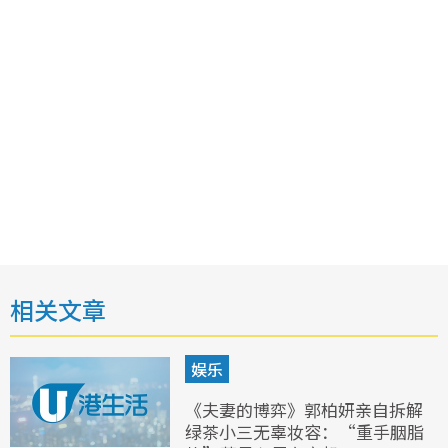
相关文章
娱乐
《夫妻的博弈》郭柏妍亲自拆解
绿茶小三无辜妆容：“重手胭脂