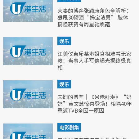
夫妻的博弈张颖康角色全解析：
狠甩30磅演“妈宝渣男” 肢体
搞怪获赞有周星驰底蕴
娱乐
江美仪直斥某港姐食相难看无家
教！当事人手写信曝光揭终极真
相
娱乐
夫妇的博弈｜《呆佬拜寿》“奶
奶”黄文慧惊喜登场！相隔40年
重返TVB全因一原因
电影剧集