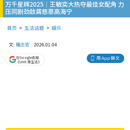
万千星辉2025｜王敏奕大热夺最佳女配角 力
压同剧劲敌龚慈恩高海宁
首页
生活话题
娱乐
文:
羅志宏
2026.01.04
在Google追蹤
用 App 睇文
《UHK 港生活》