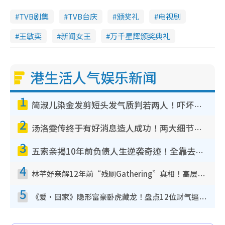
TVB剧集
TVB台庆
颁奖礼
电视剧
王敏奕
新闻女王
万千星辉颁奖典礼
港生活人气娱乐新闻
1
简淑儿染金发剪短头发气质判若两人！吓坏老公麦大力都认不出：“你做什么？”
2
汤洛雯传终于有好消息造人成功！两大细节曝孕味极浓引猜测：大肚婆先会咁！
3
五索亲揭10年前负债人生逆袭奇迹！全靠去一地方转运后即遇上马先生
4
林芊妤亲解12年前“残厕Gathering”真相！高层解约一句话重创尊严，至今拒返TVB
5
《爱·回家》隐形富豪卧虎藏龙！盘点12位财气逼人的有钱艺人：这位美女3亿身家不愁做