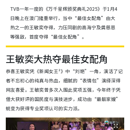
TVB一年一度的《万千星辉颁奖典礼2025》于1月4
日晚上在澳门隆重举行，当中“最佳女配角”由大
热之一的王敏奕夺得，力压同剧的高海宁及龚慈恩
等强敌，首度夺得“最佳女配角”。
王敏奕大热夺最佳女配角
恭喜王敏奕凭《新闻女王²》中“刘艳”一角，演活了记
者不忘初心的纯真与热血，细腻的“表情包”演绎深得
网友喜爱。王敏奕曾多次入围此奖项五强，今年终于凭
借大获好评的国民度与演技进步，成功由“最靓家嫂”
蜕变为获得专业奖项认可的实力派。