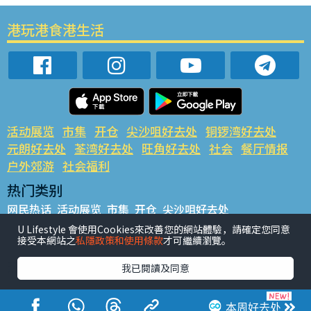
港玩港食港生活
活动展览
市集
开仓
尖沙咀好去处
铜锣湾好去处
元朗好去处
荃湾好去处
旺角好去处
社会
餐厅情报
户外郊游
社会福利
热门类别
网民热话
活动展览
市集
开仓
尖沙咀好去处
铜锣湾好去处
元朗好去处
荃湾好去处
旺角好去处
社会
U Lifestyle 會使用Cookies來改善您的網站體驗，請確定您同意
接受本網站之
私隱政策和使用條款
才可繼續瀏覽。
餐厅情报
户外郊游
热门标签
我已閱讀及同意
#UGO揾好去处
#人气活动推介
#美食社群热话
#亲子玩乐好去处
#ULifestyle应用程式
#限时抢
本周好去处