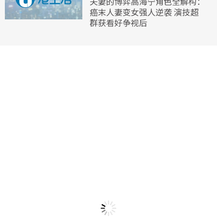
夫妻的博弈高海宁角色全解构：
癌末人妻变女强人逆袭 演技超
群获看好争视后