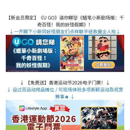
【新会员限定】《U GO》请你睇👹《蜡笔小新剧场版：千
奇百怪！我的妖怪假期》！
↓一齐睇下小新同妖怪朋友们点样联手拯救屋企人啦↓
↓ 【免费送】香港运动节2026电子门票！↓
↓ 设过百运动用品摊位 / 可现场体验多项新颖运动及观赏
赛事🔥 ↓