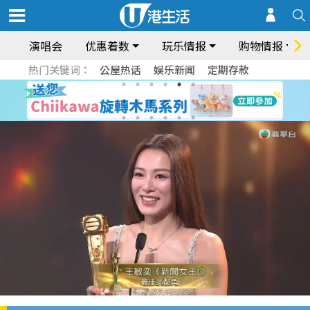
演唱会
优惠着数
玩乐情报
购物情报
热门关键词：
公屋热话
娱乐新闻
定期存款