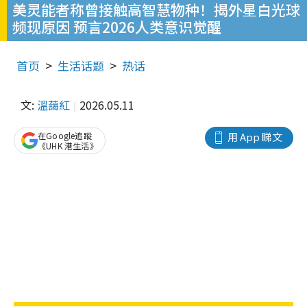
美灵能者称曾接触高智慧物种！揭外星白光球
频现原因 预言2026人类意识觉醒
首页
生活话题
热话
文:
溫藹紅
2026.05.11
在Google追蹤
用 App 睇文
《UHK 港生活》