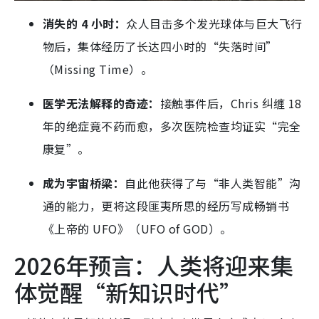
消失的 4 小时：
众人目击多个发光球体与巨大飞行
物后，集体经历了长达四小时的“失落时间”
（Missing Time）。
医学无法解释的奇迹：
接触事件后，Chris 纠缠 18
年的绝症竟不药而愈，多次医院检查均证实“完全
康复”。
成为宇宙桥梁：
自此他获得了与“非人类智能”沟
通的能力，更将这段匪夷所思的经历写成畅销书
《上帝的 UFO》（UFO of GOD）。
2026年预言：人类将迎来集
体觉醒“新知识时代”