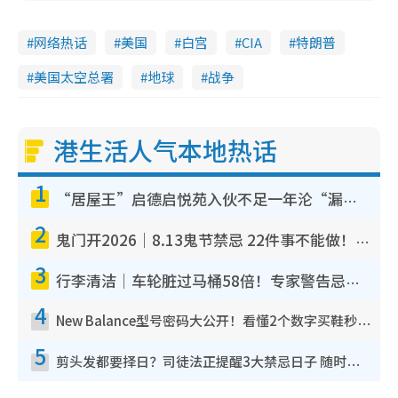
网络热话
美国
白宫
CIA
特朗普
美国太空总署
地球
战争
港生活人气本地热话
1
“居屋王”启德启悦苑入伙不足一年沦“漏水之王”！插座喷火花致大停电 多户业主全屋家电报废
2
鬼门开2026｜8.13鬼节禁忌 22件事不能做！烧肉、刺身要少食？半夜勿吹口哨/打给个电话
3
行李清洁｜车轮脏过马桶58倍！专家警告忌用酒精擦 教1招免脏手除菌
4
New Balance型号密码大公开！看懂2个数字买鞋秒知功能免中伏 附5大热门鞋款
5
剪头发都要择日？司徒法正提醒3大禁忌日子 随时剪走财运！这日剪发恐“剪寿命”？