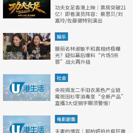
功夫女足香港上映｜票房突破21
亿！即看演员阵容：蔡思贝/刘
嘉玲/佐藤健特别演出
娱乐
滕丽名林淑敏不和真相终极曝
光？疑似幕后爆料“片场5宗
罪”战火再升级
社会
央视揭发二手旧衣黑色产业链
霉斑旧衫零消毒变“全新产品”
直播3大促销字眼须警惕！
电影剧集
夫妻的博弈｜郭柏妍拍片疯狂撒