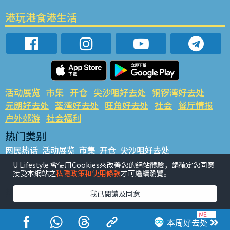
港玩港食港生活
活动展览
市集
开仓
尖沙咀好去处
铜锣湾好去处
元朗好去处
荃湾好去处
旺角好去处
社会
餐厅情报
户外郊游
社会福利
热门类别
网民热话
活动展览
市集
开仓
尖沙咀好去处
铜锣湾好去处
元朗好去处
荃湾好去处
旺角好去处
社会
U Lifestyle 會使用Cookies來改善您的網站體驗，請確定您同意
接受本網站之
私隱政策和使用條款
才可繼續瀏覽。
餐厅情报
户外郊游
热门标签
我已閱讀及同意
#UGO揾好去处
#人气活动推介
#美食社群热话
#亲子玩乐好去处
#ULifestyle应用程式
#限时抢
本周好去处