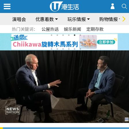
演唱会
优惠着数
玩乐情报
购物情报
热门关键词：
公屋热话
娱乐新闻
定期存款