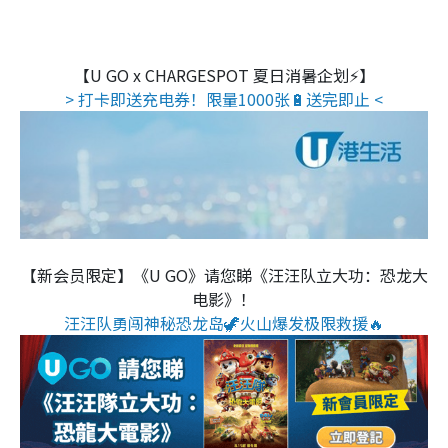
【U GO x CHARGESPOT 夏日消暑企划⚡】
> 打卡即送充电券！限量1000张🔋送完即止 <
【新会员限定】《U GO》请您睇《汪汪队立大功：恐龙大
电影》！
汪汪队勇闯神秘恐龙岛🦖火山爆发极限救援🔥