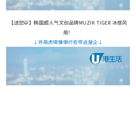
【送您🐯】韩国超人气文创品牌MUZIK TIGER 冰感风
扇！
↓将萌虎嘅慵懒疗愈带返屋企↓