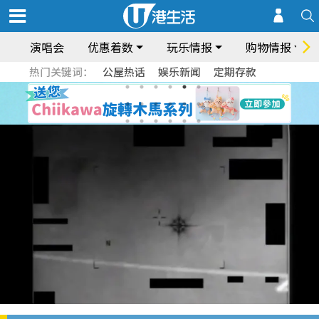
演唱会
优惠着数
玩乐情报
购物情报
热门关键词：
公屋热话
娱乐新闻
定期存款