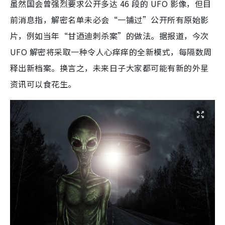
虽然国会曾强烈要求公开多达 46 段的 UFO 影像，但目
前消息指，解密名单未必会“一铺过”公开所有原始影
片，例如当年“甘迺迪刺杀案”的做法。据报道，今次
UFO 解密将采取一种令人心痒痒的全新模式，每隔数周
释出新档案。换言之，未来日子大家都可能有新的外星
资讯可以食花生。