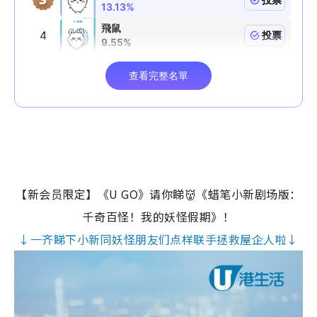
【新会员限定】《U GO》请你睇👹《蜡笔小新剧场版：
千奇百怪！我的妖怪假期》！
↓一齐睇下小新同妖怪朋友们点样联手拯救屋企人啦↓