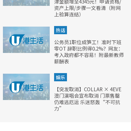
津金额增至4345元！申请资格/
资产上限/步骤一文看清（附网
上验算连结）
热话
公务员1职位成笋工！准时下班
零OT 辞职比例得0.2%？网友：
考入政府都不容易！附最新教师
薪酬表
娱乐
【突发取消】COLLAR × 4EVE
澳门演唱会宣布取消 门票售罄
仍难逃厄运 乐迷怒轰“不可抗
力”