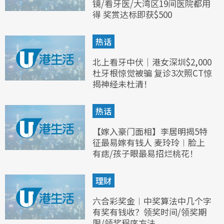
镜/看牙医/大湾区19间医院都用
得 奖赏达标即获$500
热话
北上看牙中伏｜港女深圳$2,000
杜牙根惊觉被骗 复诊3次照CT惊
揭神经未杜清！
热话
【嫁入豪门面相】李居明揭5特
征最易嫁有钱人 麦玲玲︱脸上
有痣/孩子眼最易招烂桃花！
理财
六合彩奖金︱中奖算法中几个字
有奖有钱收？领奖时间/领奖期
限/领奖程序方法