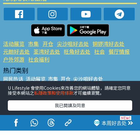
活动展览
市集
开仓
尖沙咀好去处
铜锣湾好去处
元朗好去处
荃湾好去处
旺角好去处
社会
餐厅情报
户外郊游
社会福利
热门类别
网民热话
活动展览
市集
开仓
尖沙咀好去处
铜锣湾好去处
元朗好去处
荃湾好去处
旺角好去处
社会
U Lifestyle 會使用Cookies來改善您的網站體驗，請確定您同意
接受本網站之
私隱政策和使用條款
才可繼續瀏覽。
餐厅情报
户外郊游
热门标签
我已閱讀及同意
#UGO揾好去处
#人气活动推介
#美食社群热话
#亲子玩乐好去处
#ULifestyle应用程式
#限时抢
本周好去处
#UJetso礼物放送
#ULifestyle商户中心
#著数
#网络热话