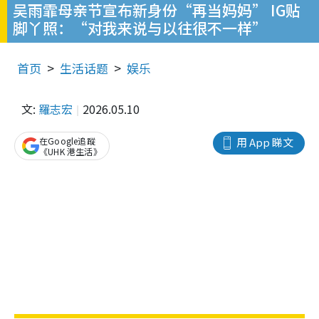
吴雨霏母亲节宣布新身份“再当妈妈” IG贴
脚丫照：“对我来说与以往很不一样”
首页
生活话题
娱乐
文:
羅志宏
2026.05.10
在Google追蹤
用 App 睇文
《UHK 港生活》