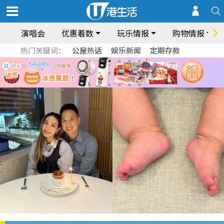
演唱会
优惠着数
玩乐情报
购物情报
热门关键词：
公屋热话
娱乐新闻
定期存款