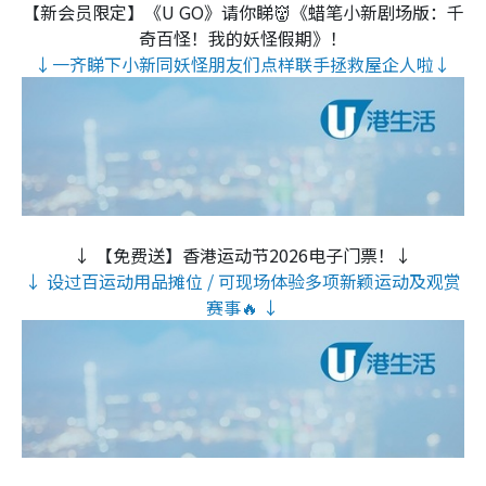
【新会员限定】《U GO》请你睇👹《蜡笔小新剧场版：千
奇百怪！我的妖怪假期》！
↓一齐睇下小新同妖怪朋友们点样联手拯救屋企人啦↓
↓ 【免费送】香港运动节2026电子门票！↓
↓ 设过百运动用品摊位 / 可现场体验多项新颖运动及观赏
赛事🔥 ↓