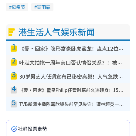
母亲节
吴雨霏
港生活人气娱乐新闻
1
《爱·回家》隐形富豪卧虎藏龙！盘点12位财气逼人的有钱艺人：这位美女3亿身家不愁做
2
叶泓文拍拖一周年亲口否认情侣关系？！被质疑感情造假竟称GM“普通同事”
3
30岁男艺人低调宣布已秘密离巢！人气急跌变失踪人口：“这几年过得并不容易”
4
《爱·回家》童星Philip仔暂别幕前久违现身！15岁近况暴风成长长高变帅气少年
5
TVB新闻主播陈嘉欣镜头前罕见失守！遭林超英一句话突袭吓坏当场大笑