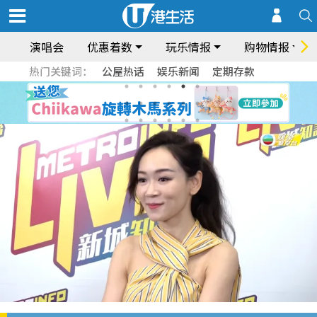
演唱会
优惠着数
玩乐情报
购物情报
热门关键词：
公屋热话
娱乐新闻
定期存款