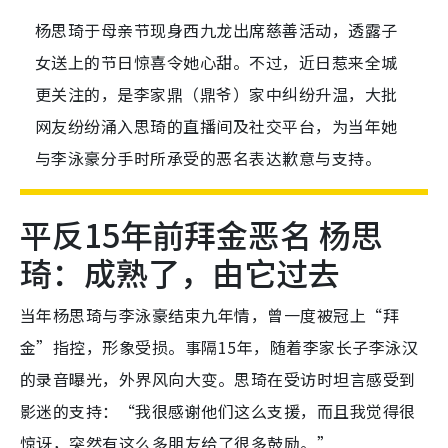
杨思琦于母亲节现身西九龙出席慈善活动，透露子
女送上的节日惊喜令她心甜。不过，近日惹来全城
更关注的，是李家鼎（鼎爷）家中纠纷升温，大批
网友纷纷涌入思琦的直播间及社交平台，为当年她
与李泳豪分手时所承受的恶名表达歉意与支持。
平反15年前拜金恶名 杨思
琦：成熟了，由它过去
当年杨思琦与李泳豪结束九年情，曾一度被冠上“拜
金”指控，形象受损。事隔15年，随着李家长子李泳汉
的录音曝光，外界风向大变。思琦在受访时坦言感受到
影迷的支持：“我很感谢他们这么支援，而且我觉得很
惊讶，突然有这么多朋友给了很多鼓励。”