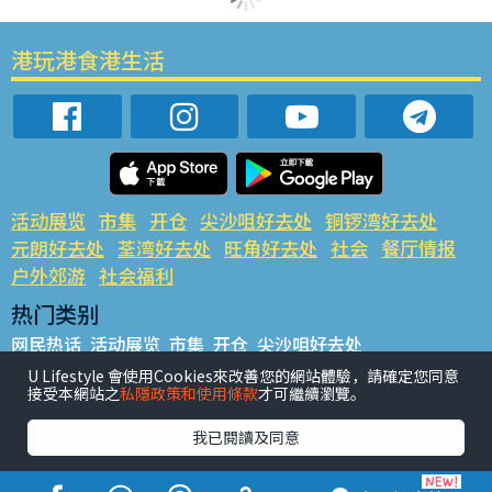
港玩港食港生活
活动展览
市集
开仓
尖沙咀好去处
铜锣湾好去处
元朗好去处
荃湾好去处
旺角好去处
社会
餐厅情报
户外郊游
社会福利
热门类别
网民热话
活动展览
市集
开仓
尖沙咀好去处
铜锣湾好去处
元朗好去处
荃湾好去处
旺角好去处
社会
U Lifestyle 會使用Cookies來改善您的網站體驗，請確定您同意
接受本網站之
私隱政策和使用條款
才可繼續瀏覽。
餐厅情报
户外郊游
热门标签
我已閱讀及同意
#UGO揾好去处
#人气活动推介
#美食社群热话
#亲子玩乐好去处
#ULifestyle应用程式
#限时抢