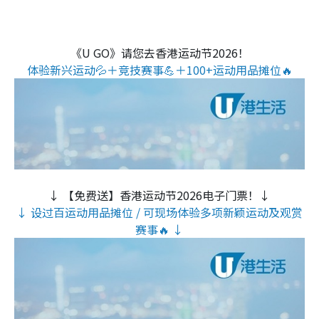
《U GO》请您去香港运动节2026！
体验新兴运动💦＋竞技赛事💪＋100+运动用品摊位🔥
↓ 【免费送】香港运动节2026电子门票！↓
↓ 设过百运动用品摊位 / 可现场体验多项新颖运动及观赏
赛事🔥 ↓