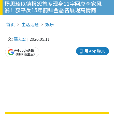
杨思琦以德报怨首度现身11字回应李家风
暴！获平反15年前拜金恶名展现高情商
首页
生活话题
娱乐
文:
羅志宏
2026.05.11
在Google追蹤
用 App 睇文
《UHK 港生活》