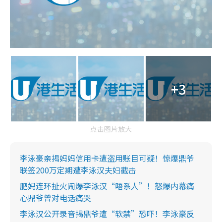
+3
点击图片放大
李泳豪亲揭妈妈信用卡遭盗用账目可疑！惊爆鼎爷
联签200万定期遭李泳汉夫妇截击
肥妈连环扯火闹爆李泳汉“唔系人”！怒爆内幕痛
心鼎爷曾对电话痛哭
李泳汉公开录音揭鼎爷遭“软禁”恐吓！李泳豪反