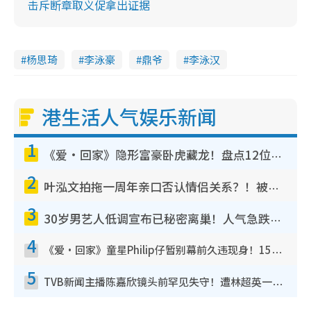
击斥断章取义促拿出证据
杨思琦
李泳豪
鼎爷
李泳汉
港生活人气娱乐新闻
1
《爱·回家》隐形富豪卧虎藏龙！盘点12位财气逼人的有钱艺人：这位美女3亿身家不愁做
2
叶泓文拍拖一周年亲口否认情侣关系？！被质疑感情造假竟称GM“普通同事”
3
30岁男艺人低调宣布已秘密离巢！人气急跌变失踪人口：“这几年过得并不容易”
4
《爱·回家》童星Philip仔暂别幕前久违现身！15岁近况暴风成长长高变帅气少年
5
TVB新闻主播陈嘉欣镜头前罕见失守！遭林超英一句话突袭吓坏当场大笑