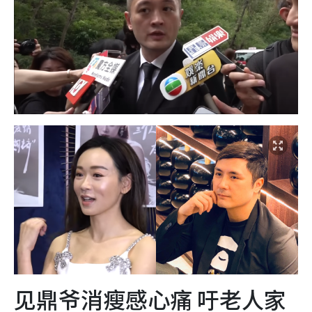
见鼎爷消瘦感心痛 吁老人家