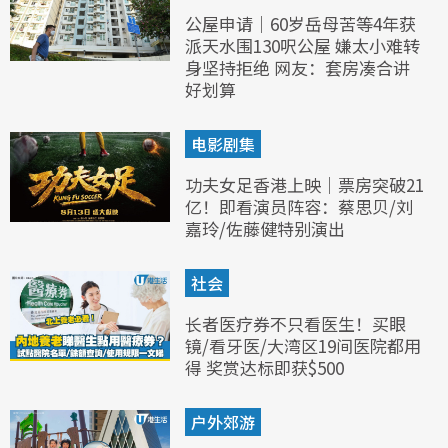
公屋申请｜60岁岳母苦等4年获
派天水围130呎公屋 嫌太小难转
身坚持拒绝 网友：套房凑合讲
好划算
电影剧集
功夫女足香港上映｜票房突破21
亿！即看演员阵容：蔡思贝/刘
嘉玲/佐藤健特别演出
社会
长者医疗券不只看医生！买眼
镜/看牙医/大湾区19间医院都用
得 奖赏达标即获$500
户外郊游