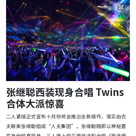
张继聪西装现身合唱 Twins
合体大派惊喜
二人紧接正式宣布十月份将会推出全新搞作，落实由农
夫联乘张继聪组成“人夫集团”。张继聪随即以神秘嘉
宾身份惊喜现身，三人换上罕见西装造型合唱《我连婚