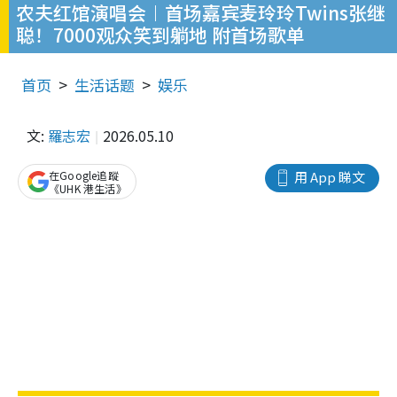
农夫红馆演唱会︱首场嘉宾麦玲玲Twins张继
聪！7000观众笑到躺地 附首场歌单
首页
生活话题
娱乐
文:
羅志宏
2026.05.10
在Google追蹤
用 App 睇文
《UHK 港生活》