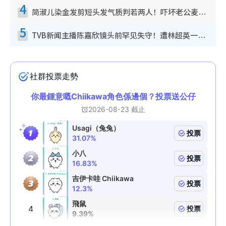
4
简淑儿染金发剪短头发气质判若两人！吓坏老公麦大力都认不出：“你做什么？”
5
TVB新闻主播陈嘉欣镜头前罕见失守！遭林超英一句话突袭吓坏当场大笑