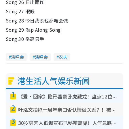
Song 26 日出而作
Song 27 眠眠
Song 28 今日我系乜都唔会做
Song 29 Rap Along Song
Song 30 举高只手
演唱会
演唱会
农夫
港生活人气娱乐新闻
1
《爱·回家》隐形富豪卧虎藏龙！盘点12位财气逼人的有钱艺人：这位美女3亿身家不愁做
2
叶泓文拍拖一周年亲口否认情侣关系？！被质疑感情造假竟称GM“普通同事”
3
30岁男艺人低调宣布已秘密离巢！人气急跌变失踪人口：“这几年过得并不容易”