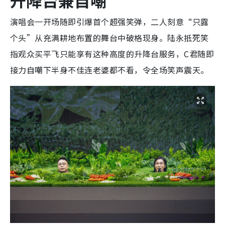
升降台兼自嘲
演唱会一开场随即引爆首个超强笑弹，二人刻意“只露
个头”从充满耕地布置的舞台中破格现身。陆永抵死笑
指观众买平飞只能享有这种高度的升降台服务，C君随即
接力自嘲下半身不佳连老婆都不看，令全场笑声震天。