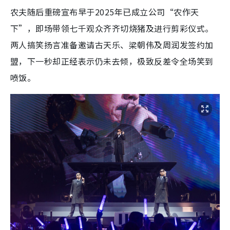
农夫随后重磅宣布早于2025年已成立公司“农作天
下”，即场带领七千观众齐齐切烧猪及进行剪彩仪式。
两人搞笑扬言准备邀请古天乐、梁朝伟及周润发签约加
盟，下一秒却正经表示仍未去倾，极致反差令全场笑到
喷饭。