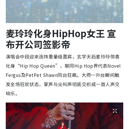
麦玲玲化身HipHop女王 宣
布开公司签影帝
演唱会中段迎来连阵重量级嘉宾，玄学天后麦玲玲惊喜
化身“Hip Hop Queen”，联同Hip Hop界代表Novel
Fergus及PetPet Shawn同台狂飙。大师一升台瞬间触
发全场狂欢状态，掌声与尖叫声彻底交织成一首人声交
响乐。