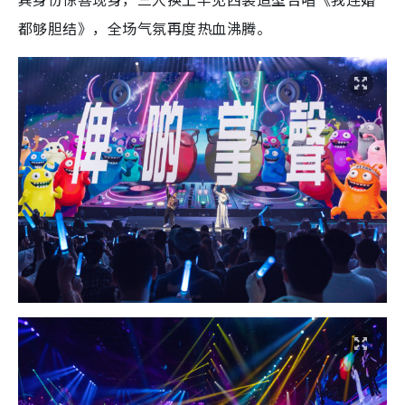
都够胆结》，全场气氛再度热血沸腾。