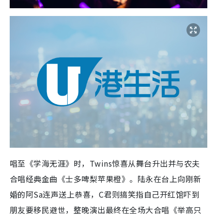
唱至《学海无涯》时，Twins惊喜从舞台升出并与农夫
合唱经典金曲《士多啤梨苹果橙》。陆永在台上向刚新
婚的阿Sa连声送上恭喜，C君则搞笑指自己开红馆吓到
朋友要移民避世，整晚演出最终在全场大合唱《举高只