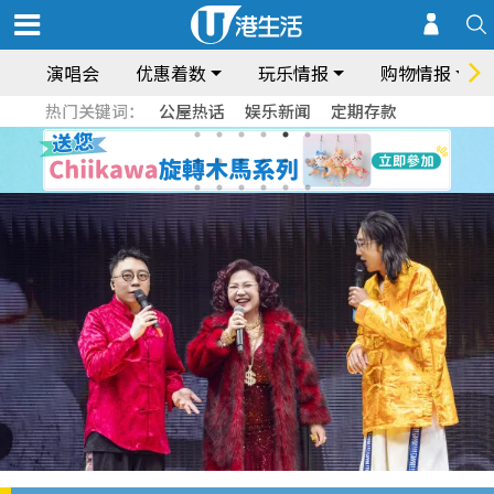
演唱会
优惠着数
玩乐情报
购物情报
热门关键词：
公屋热话
娱乐新闻
定期存款