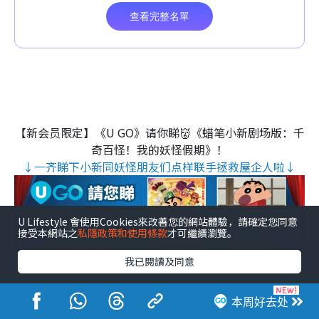
【新会员限定】《U GO》请你睇👹《蜡笔小新剧场版：千
奇百怪！我的妖怪假期》！
↓一齐睇下小新同妖怪朋友们点样联手拯救屋企人啦↓
U Lifestyle 會使用Cookies來改善您的網站體驗，請確定您同意
接受本網站之
私隱政策和使用條款
才可繼續瀏覽。
我已閱讀及同意
↓ 【免费送】香港运动节2026电子门票！↓
本周好去处
↓ 设过百运动用品摊位 / 可现场体验多项新颖运动及观赏