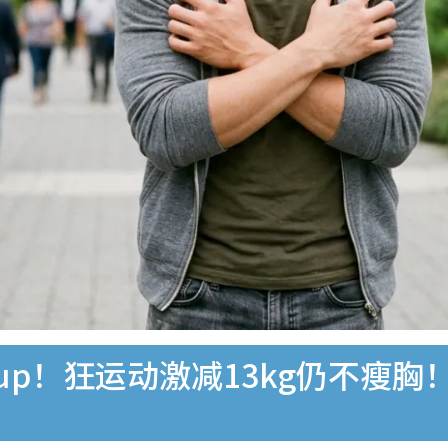
Cup！狂运动激减13kg仍不瘦