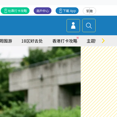
社群打卡攻略
商戶中心
下載 App
繁
简
周围游
18区好去处
香港打卡攻略
主题特集