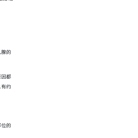
乳腺的
原因都
也有约
部位的