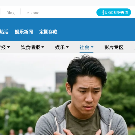
Blog
e-zone
U GO搵好去處
热话
娱乐新闻
定期存款
情报
饮食情报
娱乐
社会
影片专区