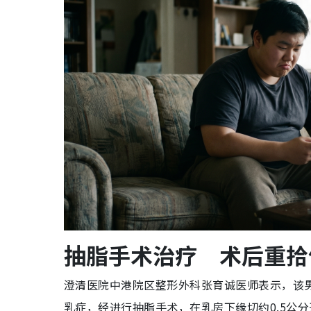
抽脂手术治疗 术后重拾
澄清医院中港院区整形外科张育诚医师表示，该
乳症，经进行抽脂手术，在乳房下缘切约0.5公分