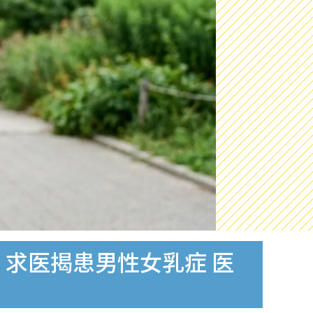
胸！求医揭患男性女乳症 医