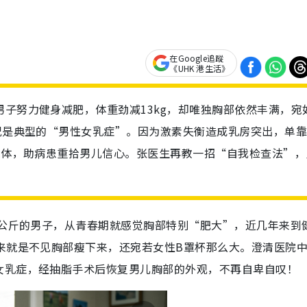
在Google追蹤
《UHK 港生活》
男子努力健身减肥，体重劲减13kg，却唯独胸部依然丰满，宛
情况是典型的“男性女乳症”。因为激素失衡造成乳房突出，单
c腺体，助病患重拾男儿信心。张医生再教一招“自我检查法”，
。
5公斤的男子，从青春期就感觉胸部特别“肥大”，近几年来到
来就是不见胸部瘦下来，还宛若女性B罩杯那么大。澄清医院
女乳症，经抽脂手术后恢复男儿胸部的外观，不再自卑自叹！