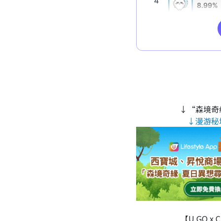
↓“森境奇
↓漫游秘
【U GO x