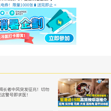
电券！限量1000张🔋送完即止 <
揭长者中风突发征兆！切勿
现这警号即求医！