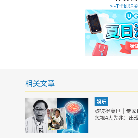
> 打卡即送充
相关文章
娱乐
黎彼得离世｜专家
忽视4大先兆：出