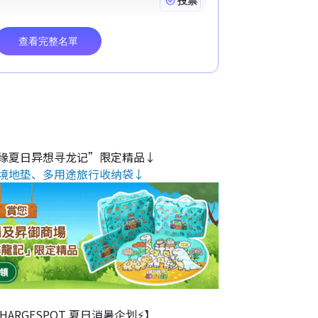
缘夏日异想寻龙记”限定精品↓
境地垫、多用途旅行收纳袋↓
 CHARGESPOT 夏日消暑企划⚡】