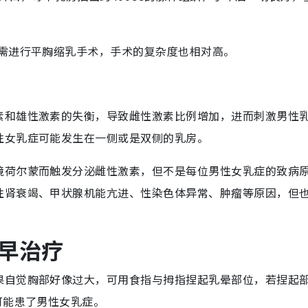
就需进行平胸缩乳手术，手术的复杂度也相对高。
素和雄性激素的失衡，导致雌性激素比例增加，进而刺激男性
性女乳症可能发生在一侧或是双侧的乳房。
境荷尔蒙而触发分泌雌性激素，但不是每位男性女乳症的致病
性肾衰竭、甲状腺机能亢进、性染色体异常、肿瘤等原因，但
早治疗
果自觉胸部好像过大，可用食指与拇指捏起乳晕部位，若捏起
可能患了男性女乳症。