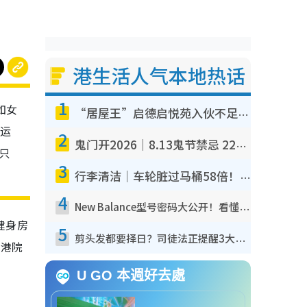
港生活人气本地热话
1
如女
“居屋王”启德启悦苑入伙不足一年沦“漏水之王”！插座喷火花致大停电 多户业主全屋家电报废
靠运
2
鬼门开2026｜8.13鬼节禁忌 22件事不能做！烧肉、刺身要少食？半夜勿吹口哨/打给个电话
只
3
行李清洁｜车轮脏过马桶58倍！专家警告忌用酒精擦 教1招免脏手除菌
4
New Balance型号密码大公开！看懂2个数字买鞋秒知功能免中伏 附5大热门鞋款
健身房
5
剪头发都要择日？司徒法正提醒3大禁忌日子 随时剪走财运！这日剪发恐“剪寿命”？
中港院
U GO 本週好去處