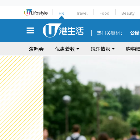
HK
Travel
Food
Beauty
热门关键词：
公屋
演唱会
优惠着数
玩乐情报
购物