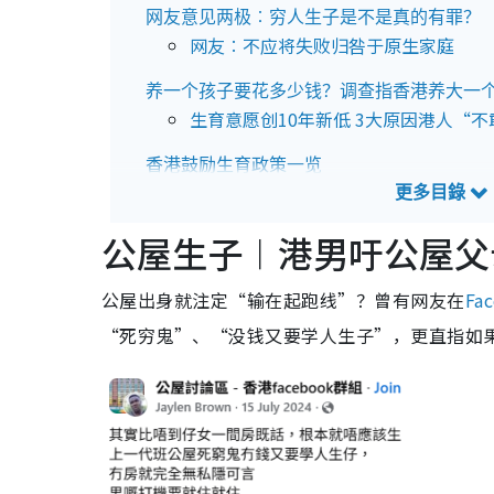
网友意见两极︰穷人生子是不是真的有罪？
网友︰不应将失败归咎于原生家庭
养一个孩子要花多少钱？调查指香港养大一个
生育意愿创10年新低 3大原因港人“不
香港鼓励生育政策一览
香港鼓励生育政策︰2万元新生婴儿奖
香港鼓励生育政策︰子女免税额及“额
公屋生子︱
港男吁公屋父
香港鼓励生育政策︰“家有初生”优先
香港鼓励生育政策︰“家有初生”优先
香港鼓励生育政策︰在职家庭津贴计划
公屋出身就注定“输在起跑线”？曾有网友在
Fa
香港鼓励生育政策︰增加幼儿中心名额
“死穷鬼”、“没钱又要学人生子”，更直指如