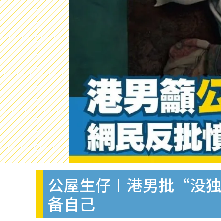
公屋生仔︱港男批“没
备自己