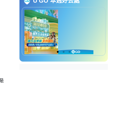
生育意愿创10年新低 3大原
U GO 本週好去處
因港人“不敢生”
香港鼓励生育政策一览
香港鼓励生育政策︰2万元
新生婴儿奖励金
香港鼓励生育政策︰子女免
税额及“额外免税额”加码
香港鼓励生育政策︰“家有
初生”优先配屋计划
香港鼓励生育政策︰“家有
初生”优先选楼计划
是
香港鼓励生育政策︰在职家
庭津贴计划
香港鼓励生育政策︰增加幼
儿中心名额及津贴