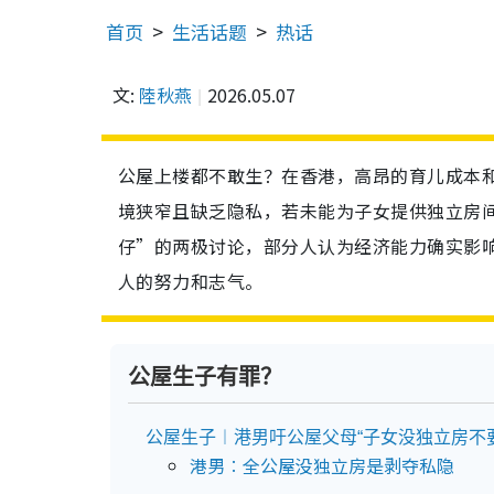
首页
生活话题
热话
文:
陸秋燕
2026.05.07
公屋上楼都不敢生？在香港，高昂的育儿成本和
境狭窄且缺乏隐私，若未能为子女提供独立房
仔”的两极讨论，部分人认为经济能力确实影
人的努力和志气。
公屋生子有罪？
公屋生子︱港男吁公屋父母“子女没独立房不要
港男︰全公屋没独立房是剥夺私隐