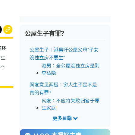
公屋生子有罪？
屋环
公屋生子︱港男吁公屋父母“子女
人生
没独立房不要生”
港男︰全公屋没独立房是剥
于个
夺私隐
网友意见两极︰穷人生子是不是
真的有罪？
网友︰不应将失败归咎于原
生家庭
养一个孩子要花多少钱？调查指
香港养大一个小朋友要600万！