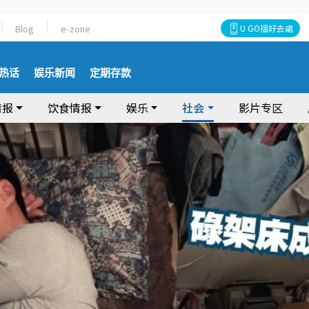
Blog
e-zone
U GO搵好去處
热话
娱乐新闻
定期存款
情报
饮食情报
娱乐
社会
影片专区