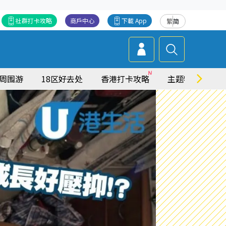
社群打卡攻略
商戶中心
下載 App
繁
简
周围游
18区好去处
香港打卡攻略
主题特集