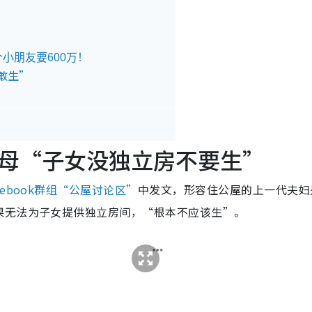
小朋友要600万！
敢生”
励金
外免税额”加码
母“子女没独立房不要生”
配屋计划
选楼计划
cebook群组“公屋讨论区”
中发文，形容住公屋的上一代夫妇
及津贴
果无法为子女提供独立房间，“根本不应该生”。