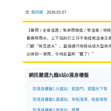
文:
張詩朗
2026.05.07
【暴雨 / 全身湿透 / 免淋雨楼盘 / 零湿身 
要携带雨伞，上下班的打工仔不免经常湿身又狼
门都“有瓦遮头”，直接通行地铁站或大型商
必淋到一滴雨，令网友直称“赢了！”
網民嚴選九龍8站0濕身樓盤
防濕身樓盤1.九龍站：凱旋門、君臨天下等
防濕身樓盤2.奧運站：帝柏海灣、柏景灣等
防濕身樓盤3.南昌站：匯璽