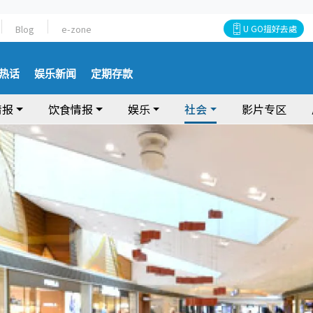
Blog
e-zone
U GO搵好去處
热话
娱乐新闻
定期存款
情报
饮食情报
娱乐
社会
影片专区