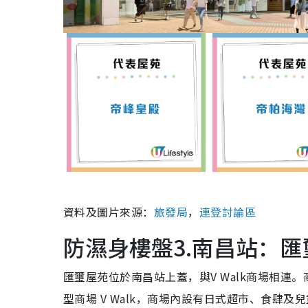
資料及圖片來源：
旅發局
，
連登討論區
防濕身樓盤3.南昌站：匯
匯璽屋苑位於南昌站上蓋，與V Walk商場相
型商場 V Walk，商場內設有日式超市、食肆及