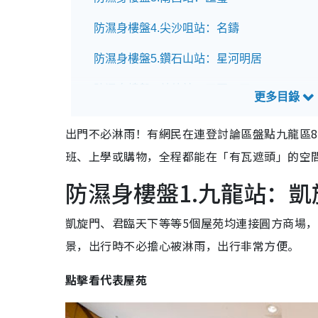
防濕身樓盤4.尖沙咀站：名鑄
防濕身樓盤5.鑽石山站：星河明居
防濕身樓盤6.啟德站：天璽‧天
防濕身樓盤7.九龍灣站：德福花園
出門不必淋雨！有網民在連登討論區盤點九龍區
防濕身樓盤8.藍田站：匯景花園
班、上學或購物，全程都能在「有瓦遮頭」的空
防濕身樓盤1.九龍站：
凱旋門、君臨天下等等5個屋苑均連接圓方商場
景，出行時不必擔心被淋雨，出行非常方便。
點擊看代表屋苑