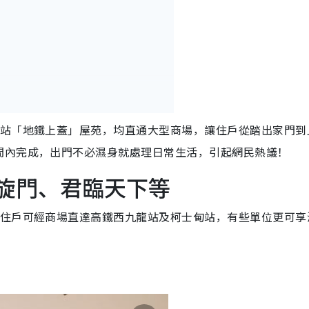
8站「地鐵上蓋」屋苑，均直通大型商場，讓住戶從踏出家門到
間內完成，出門不必濕身就處理日常生活，引起網民熱議！
凱旋門、君臨天下等
，住戶可經商場直達高鐵西九龍站及柯士甸站，有些單位更可享