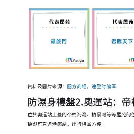
資料及圖片來源：
圓方商場
，
連登討論區
防濕身樓盤2.奧運站：
位於奧運站上蓋的帝柏海灣、柏景灣等等屋苑的
橋即可直達港鐵站，出行相當方便。