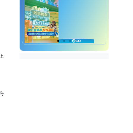
防濕身樓盤7.九龍灣站：德福花
園
防濕身樓盤8.藍田站：匯景花園
上
海