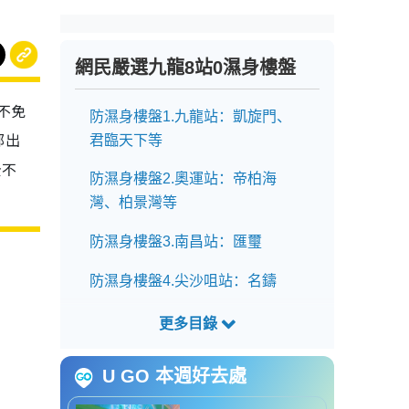
網民嚴選九龍8站0濕身樓盤
也不免
防濕身樓盤1.九龍站：凱旋門、
部出
君臨天下等
全不
防濕身樓盤2.奧運站：帝柏海
灣、柏景灣等
防濕身樓盤3.南昌站：匯璽
防濕身樓盤4.尖沙咀站：名鑄
防濕身樓盤5.鑽石山站：星河明
居
U GO 本週好去處
防濕身樓盤6.啟德站：天璽‧天