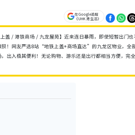
在Google追蹤
《UHK 港生活》
/ 地铁上盖 / 港铁商场 / 九龙屋苑】近来连日暴雨，即使短暂出门
狈！网友严选8站“地铁上盖+商场直达”的九龙区物业，全
场，出入极其便利！无论购物、游乐还是出行都相当方便，完