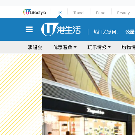
HK
Travel
Food
Beauty
热门关键词：
公屋
演唱会
优惠着数
玩乐情报
购物