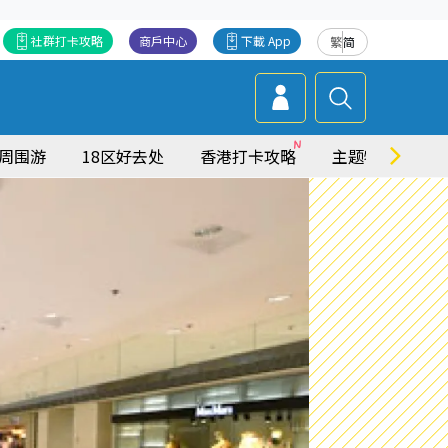
社群打卡攻略
商戶中心
下載 App
繁
简
周围游
18区好去处
香港打卡攻略
主题特集