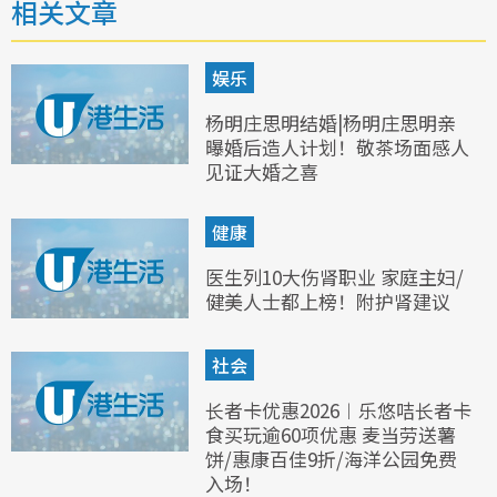
相关文章
娱乐
杨明庄思明结婚|杨明庄思明亲
曝婚后造人计划！敬茶场面感人
见证大婚之喜
健康
医生列10大伤肾职业 家庭主妇/
健美人士都上榜！附护肾建议
社会
长者卡优惠2026︱乐悠咭长者卡
食买玩逾60项优惠 麦当劳送薯
饼/惠康百佳9折/海洋公园免费
入场！