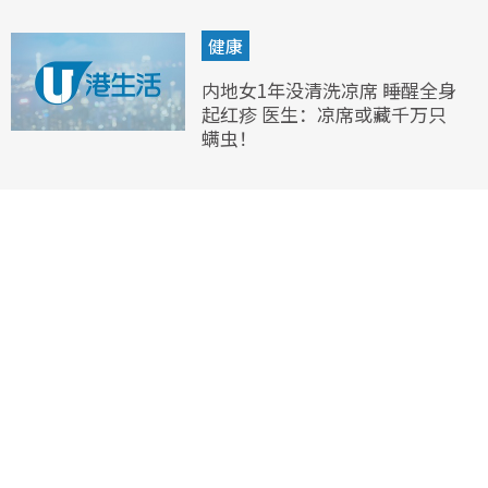
健康
内地女1年没清洗凉席 睡醒全身
起红疹 医生：凉席或藏千万只
螨虫！