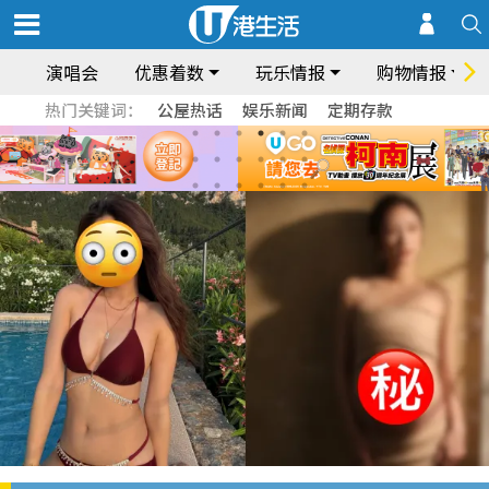
演唱会
优惠着数
玩乐情报
购物情报
热门关键词：
公屋热话
娱乐新闻
定期存款