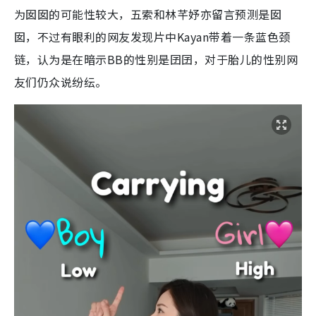
为囡囡的可能性较大，五索和林芊妤亦留言预测是囡
囡，不过有眼利的网友发现片中Kayan带着一条蓝色颈
链，认为是在暗示BB的性别是囝囝，对于胎儿的性别网
友们仍众说纷纭。