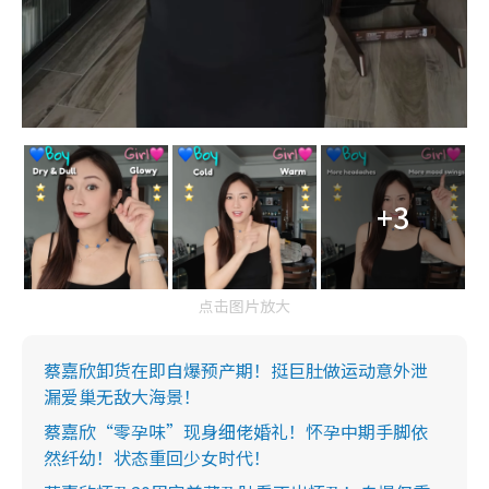
+3
点击图片放大
蔡嘉欣卸货在即自爆预产期！挺巨肚做运动意外泄
漏爱巢无敌大海景！
蔡嘉欣“零孕味”现身细佬婚礼！怀孕中期手脚依
然纤幼！状态重回少女时代！