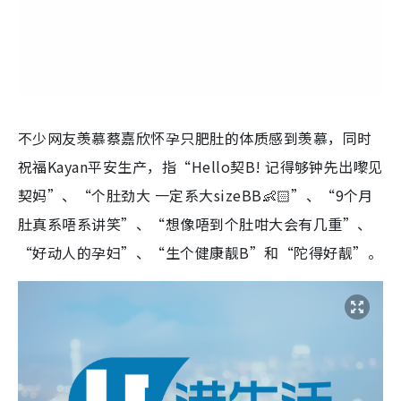
不少网友羡慕
蔡嘉欣怀孕只肥肚
的体质感到羡慕，同时
祝福Kayan平安生产，指“Hello契B! 记得够钟先出嚟见
契妈”、“个肚劲大 一定系大sizeBB👶🏻”、“9个月
肚真系唔系讲笑”、“想像唔到个肚咁大会有几重”、
“好动人的孕妇”、“生个健康靓B”和“陀得好靓”。