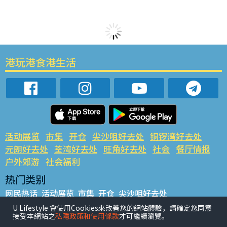
港玩港食港生活
活动展览
市集
开仓
尖沙咀好去处
铜锣湾好去处
元朗好去处
荃湾好去处
旺角好去处
社会
餐厅情报
户外郊游
社会福利
热门类别
网民热话
活动展览
市集
开仓
尖沙咀好去处
铜锣湾好去处
元朗好去处
荃湾好去处
旺角好去处
社会
U Lifestyle 會使用Cookies來改善您的網站體驗，請確定您同意
接受本網站之
私隱政策和使用條款
才可繼續瀏覽。
餐厅情报
户外郊游