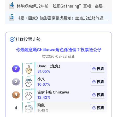
4
林芊妤亲解12年前“残厕Gathering”真相！高层解约一句话重创尊严，至今拒返TVB
5
《爱·回家》隐形富豪卧虎藏龙！盘点12位财气逼人的有钱艺人：这位美女3亿身家不愁做