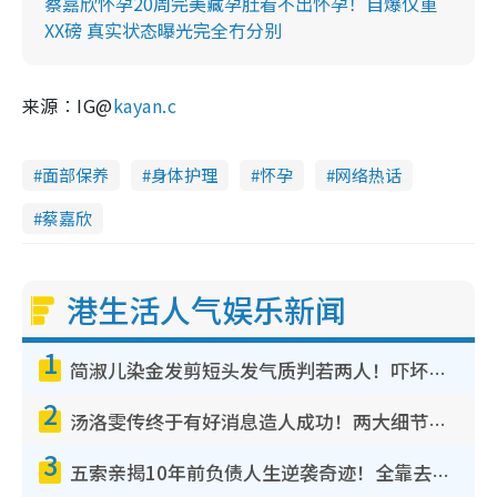
蔡嘉欣怀孕20周完美藏孕肚看不出怀孕！自爆仅重
XX磅 真实状态曝光完全冇分别
来源︰IG@
kayan.c
面部保养
身体护理
怀孕
网络热话
蔡嘉欣
港生活人气娱乐新闻
1
简淑儿染金发剪短头发气质判若两人！吓坏老公麦大力都认不出：“你做什么？”
2
汤洛雯传终于有好消息造人成功！两大细节曝孕味极浓引猜测：大肚婆先会咁！
3
五索亲揭10年前负债人生逆袭奇迹！全靠去一地方转运后即遇上马先生