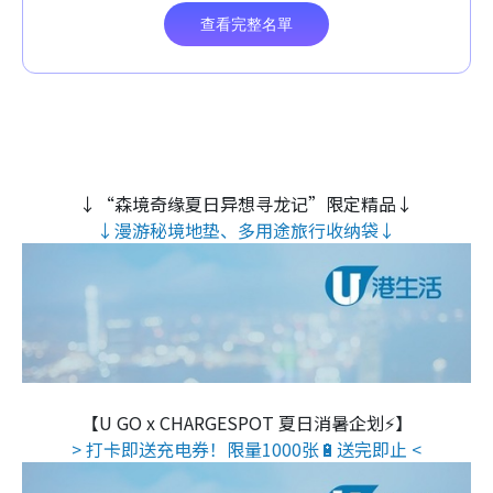
↓“森境奇缘夏日异想寻龙记”限定精品↓
↓漫游秘境地垫、多用途旅行收纳袋↓
【U GO x CHARGESPOT 夏日消暑企划⚡】
> 打卡即送充电券！限量1000张🔋送完即止 <