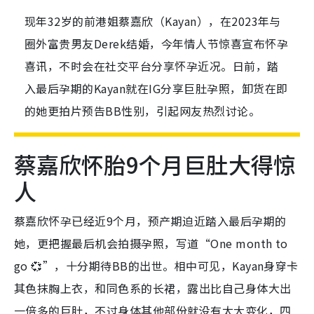
现年32岁的前港姐蔡嘉欣（Kayan），在2023年与
圈外富贵男友Derek结婚，今年情人节惊喜宣布怀孕
喜讯，不时会在社交平台分享怀孕近况。日前，踏
入最后孕期的Kayan就在IG分享巨肚孕照，卸货在即
的她更拍片预告BB性别，引起网友热烈讨论。
蔡嘉欣怀胎9个月巨肚大得惊
人
蔡嘉欣怀孕已经近9个月，
预产期迫近踏入最后孕期的
她，更把握最后机会拍摄孕照，写道“One month to
go 💞”，十分期待BB的出世。相中可见，Kayan身穿卡
其色抹胸上衣，和同色系的长裙，露出比自己身体大出
一倍多的巨肚，不过身体其他部份就没有太大变化，四