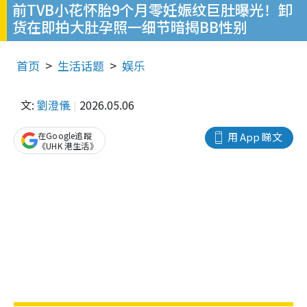
前TVB小花怀胎9个月零妊娠纹巨肚曝光！卸
货在即拍大肚孕照一细节暗揭BB性别
首页
生活话题
娱乐
文:
劉澄儀
2026.05.06
在Google追蹤
用 App 睇文
《UHK 港生活》