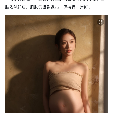
肢依然纤瘦，肌肤仍紧致透亮，保持得非常好。