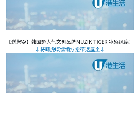
【送您🐯】韩国超人气文创品牌MUZIK TIGER 冰感风扇！
↓将萌虎嘅慵懒疗愈带返屋企↓