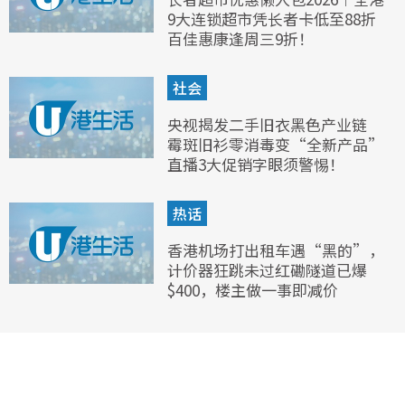
9大连锁超市凭长者卡低至88折
百佳惠康逢周三9折！
社会
央视揭发二手旧衣黑色产业链
霉斑旧衫零消毒变“全新产品”
直播3大促销字眼须警惕！
热话
香港机场打出租车遇“黑的”，
计价器狂跳未过红磡隧道已爆
$400，楼主做一事即减价