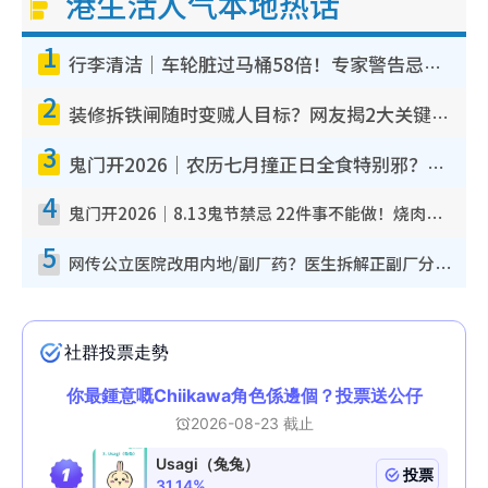
港生活人气本地热话
1
行李清洁｜车轮脏过马桶58倍！专家警告忌用酒精擦 教1招免脏手除菌
2
装修拆铁闸随时变贼人目标？网友揭2大关键用途：装新款等于白装？附新旧铁闸分别
3
鬼门开2026｜农历七月撞正日全食特别邪？专家警告切忌做一事！揭4大禁忌+2招保平安
4
鬼门开2026｜8.13鬼节禁忌 22件事不能做！烧肉、刺身要少食？半夜勿吹口哨/打给个电话
5
网传公立医院改用内地/副厂药？医生拆解正副厂分别，揭4类人换药随时出事