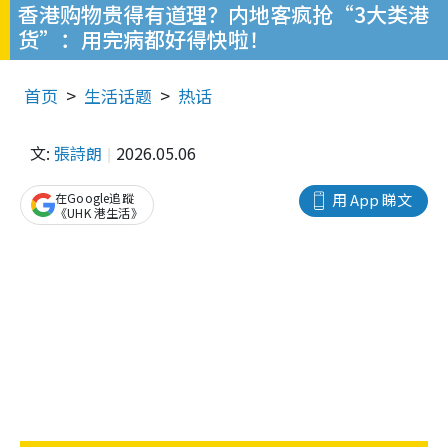
香港购物贵得有道理？内地客疯抢“3大类港
货”：用完病都好得快啦！
首页
生活话题
热话
文:
張詩朗
2026.05.06
在Google追蹤
用 App 睇文
《UHK 港生活》