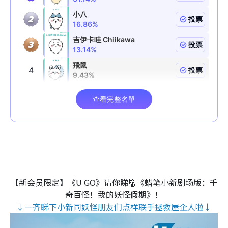
【新会员限定】《U GO》请你睇👹《蜡笔小新剧场版：千
奇百怪！我的妖怪假期》！
↓一齐睇下小新同妖怪朋友们点样联手拯救屋企人啦↓