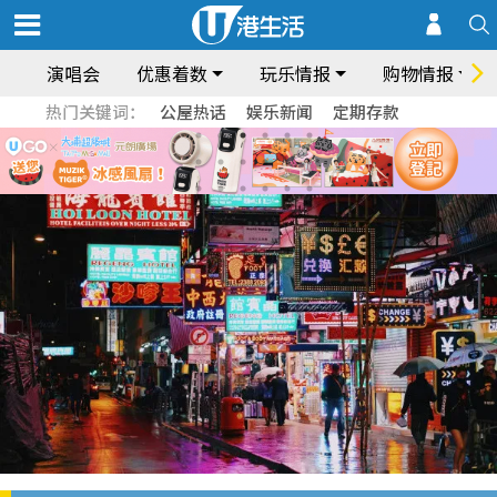
演唱会
优惠着数
玩乐情报
购物情报
热门关键词：
公屋热话
娱乐新闻
定期存款