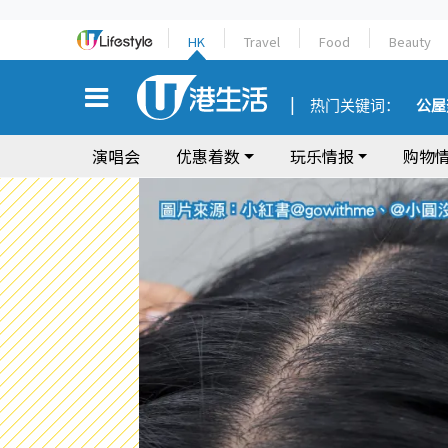
HK
Travel
Food
Beauty
热门关键词：
公屋
演唱会
优惠着数
玩乐情报
购物