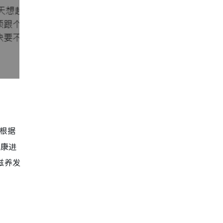
根据
健康进
滋养发