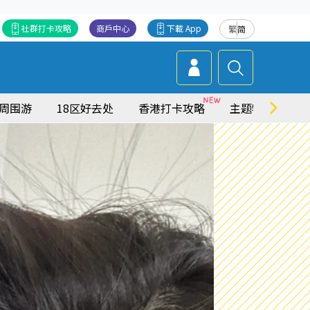
社群打卡攻略
商戶中心
下載 App
繁
简
周围游
18区好去处
香港打卡攻略
主题特集