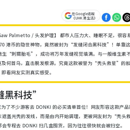
在Google追蹤
《UHK 港生活》
t / Saw Palmetto / 头发护理】 都市人压力大、睡眠不足，很容
 $70 港币的隐世神物，竟然被封为“发缝闭合黑科技”！单靠
月激生“刺猬胎毛”，成功将万年发缝视觉填满。与一般维生素
萸及何首乌，直击脱发根源。究竟这款被誉为“秃头救星”的
？即看网友实测真实感受。
发缝黑科技”
囊成为了不少游客去 DONKI 的必买清单首位！网友形容这款产
末遮盖光秃的发线，而是由内开始调理，更被网友封为“秃头
专程去 DONKI 扫几盒囤货，因为往往很快就会被扫空。