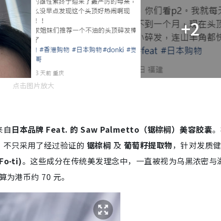
+2
点击图片放大
来自
日本品牌 Feat. 的 Saw Palmetto（锯棕榈）美容胶囊
。
，不只采用了经过验证的
锯棕榈
及
葡萄籽提取物
，针对发质
o-ti)
。这些成分在传统美发理念中，一直被视为乌黑浓密与
为港币约 70 元。