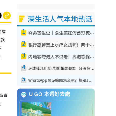
港生活人气本地热话
1
易有
夺命寄生虫｜食生菜狂泻首现死者！疫潮恶化录1.8万宗病例 揭洗菜3大谬误
这款
2
银行高管恋上水疗女技师！两个月借128万惊觉“沉船”沉落火海 揭背后疑似邪教操控卖淫
不
3
胶
内地客夸港人不识老！揭港铁保鲜级冷气 港人求放过：别投诉
4
牙线棒乱用随时越清越糟糕！牙医惊揭盲目过户细菌恐致蛀牙：这种才是日常真保养
5
WhatsApp预设贴图怎么删？揭秘1招“反向操作”还原简洁界面 附3步实测教程
U GO 本週好去處
品简直
救