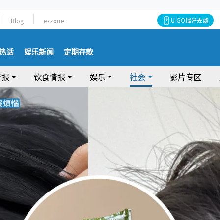
Blog
e-zone
U GO搵好去處
热话
娱乐新闻
定期存款
情报
饮食情报
娱乐
社会
影片专区