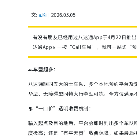
文:
a.Ki
2026.05.05
有没有朋友已经用过八达通App于4月22日推出的
达通App📱一按“Call车易”，就可一站式
🚗车型超多：
八达通联同五大的士车队、多个本地预约平台及
华型、无障碍型同特大行李型可拣，全方位满足
💲“一口价”透明收费机制：
输入起点及目的地后，平台会即时列出多个车队
度极高；还是“有平无贵”收费保障，如果最后