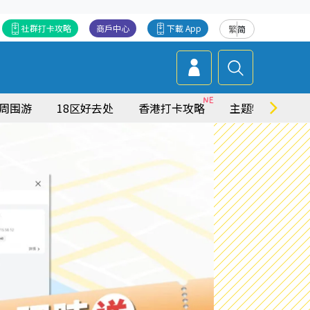
社群打卡攻略
商戶中心
下載 App
繁
简
周围游
18区好去处
香港打卡攻略
主题特集