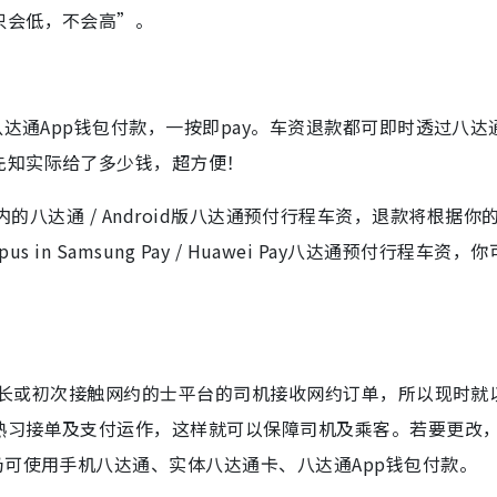
只会低，不会高”。
达通App钱包付款，一按即pay。车资退款都可即时透过八达通
先知实际给了多少钱，超方便！
atch内的八达通 / Android版八达通预付行程车资，退款将根据你
s in Samsung Pay / Huawei Pay八达通预付行程车资，
助年长或初次接触网约的士平台的司机接收网约订单，所以现时就
熟习接单及支付运作，这样就可以保障司机及乘客。若要更改
仍可使用手机八达通、实体八达通卡、八达通App钱包付款。