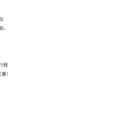
击
到，
订行程
优惠！