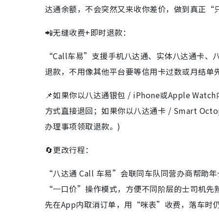
达通余额，不会突然又来收你差价，做到真正“
📲无缝收费+即时退款：
“Call车易”支援手机八达通、实体八达通卡、八
退款，不用像其他平台要等信用卡过数或月结单
📌如果你以八达通银包 / iPhone或Apple W
方式直接退回；如果你以八达通卡 / Smart Octopu
办理事项领取退款。)
🔄更改行程：
“八达通 Call 车易”会联同车队同营办商帮
“一口价”操作模式，方便不同阶层的士司机先
先在App内取消订单，用“咪表”收费，落车时