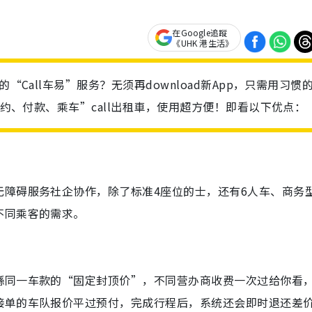
在Google追蹤
《UHK 港生活》
“Call车易”服务？无须再download新App，只需用习惯
“预约、付款、乘车”call出租車，使用超方便！即看以下优点：
无障碍服务社企协作，除了标准4座位的士，还有6人车、商务
不同乘客的需求。
喺同一车款的“固定封顶价”，不同营办商收费一次过给你看
接单的车队报价平过预付，完成行程后，系统还会即时退还差