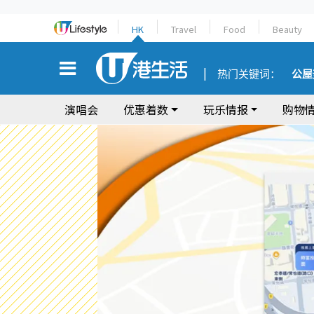
HK
Travel
Food
Beauty
热门关键词：
公屋
演唱会
优惠着数
玩乐情报
购物