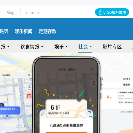
Blog
e-zone
U GO搵好去處
热话
娱乐新闻
定期存款
情报
饮食情报
娱乐
社会
影片专区