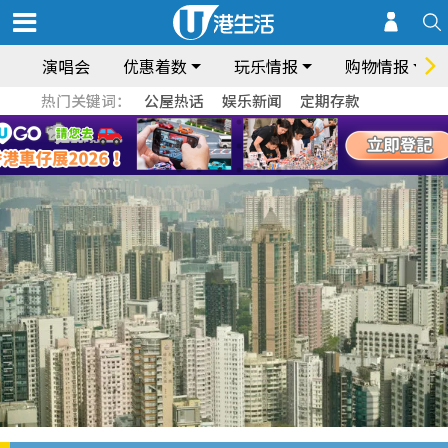
演唱会
优惠着数
玩乐情报
购物情报
热门关键词：
公屋热话
娱乐新闻
定期存款