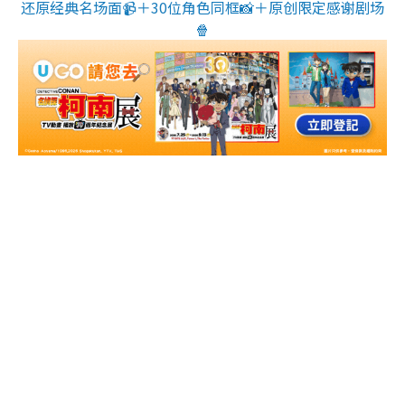
还原经典名场面📹＋30位角色同框📸＋原创限定感谢剧场
🍿