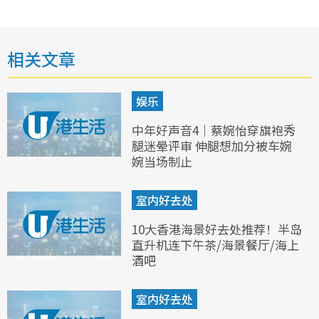
相关文章
娱乐
中年好声音4｜蔡婉怡穿旗袍秀
腿迷晕评审 伸腿想加分被车婉
婉当场制止
室内好去处
10大香港海景好去处推荐！半岛
直升机连下午茶/海景餐厅/海上
酒吧
室内好去处