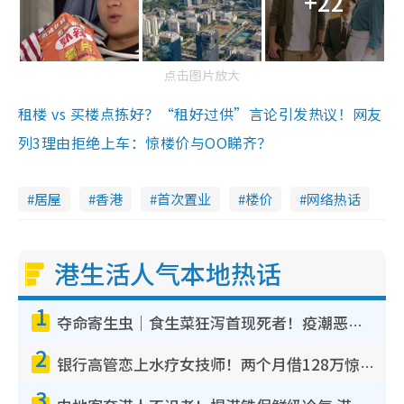
+22
点击图片放大
租楼 vs 买楼点拣好？“租好过供”言论引发热议！网友
列3理由拒绝上车：惊楼价与OO睇齐？
居屋
香港
首次置业
楼价
网络热话
港生活人气本地热话
1
夺命寄生虫｜食生菜狂泻首现死者！疫潮恶化录1.8万宗病例 揭洗菜3大谬误
2
银行高管恋上水疗女技师！两个月借128万惊觉“沉船”沉落火海 揭背后疑似邪教操控卖淫
3