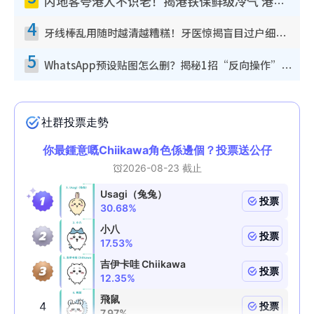
内地客夸港人不识老！揭港铁保鲜级冷气 港人求放过：别投诉
4
牙线棒乱用随时越清越糟糕！牙医惊揭盲目过户细菌恐致蛀牙：这种才是日常真保养
5
WhatsApp预设贴图怎么删？揭秘1招“反向操作”还原简洁界面 附3步实测教程