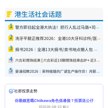
港生活社会话题
1
警方即日起全港大执法！抓行人乱过马路+司机不专注驾驶！乱过马路罚$2000
2
洗牙平靓正推荐2026：全港10大牙科诊所/医院懒人包，夜诊至8点/镇静洁牙/医疗券适用
3
捐书2026︱全港13大捐书/卖书地点懒人包 二手课本最高$150＋旧书换免费咖啡/戏票
4
六合彩搅珠结果 | 六合彩近10期搅珠结果出炉+ 近30期最旺热门中奖号码
5
葵涌招聘2026｜莱特维健药厂请生产操作员！月薪高达$1.7万 冷气厂房/五天工作/保障双粮