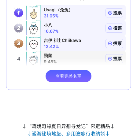
↓“森境奇缘夏日异想寻龙记”限定精品↓
↓漫游秘境地垫、多用途旅行收纳袋↓