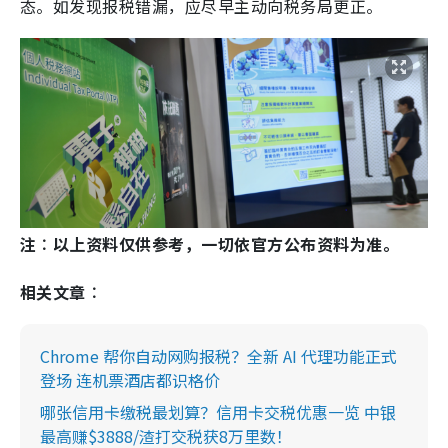
态。如发现报税错漏，应尽早主动向税务局更正。
注︰以上资料仅供参考，一切依官方公布资料为准。
相关文章︰
Chrome 帮你自动网购报税？全新 AI 代理功能正式
登场 连机票酒店都识格价
哪张信用卡缴税最划算？信用卡交税优惠一览 中银
最高赚$3888/渣打交税获8万里数！