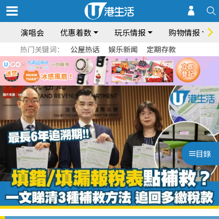
演唱会
优惠着数
玩乐情报
购物情报
热门关键词：
公屋热话
娱乐新闻
定期存款
目錄