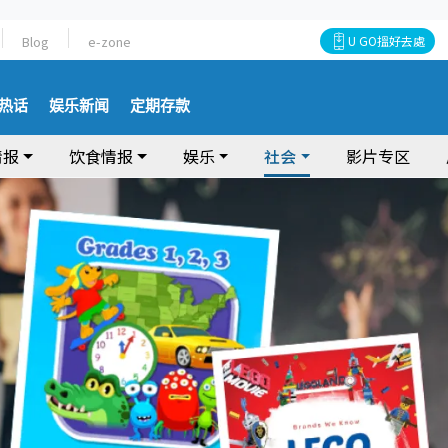
Blog
e-zone
U GO搵好去處
热话
娱乐新闻
定期存款
情报
饮食情报
娱乐
社会
影片专区