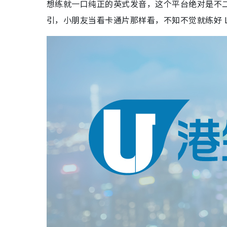
想练就一口纯正的英式发音，这个平台绝对是不
引，小朋友当看卡通片那样看，不知不觉就练好 List