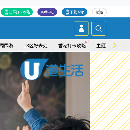
社群打卡攻略
商戶中心
下載 App
繁
简
周围游
18区好去处
香港打卡攻略
主题特集