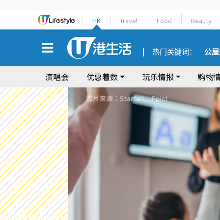
HK
Travel
Food
Beauty
热门关键词：
公屋
演唱会
优惠着数
玩乐情报
购物