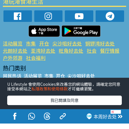
港玩港食港生活
活动展览
市集
开仓
尖沙咀好去处
铜锣湾好去处
元朗好去处
荃湾好去处
旺角好去处
社会
餐厅情报
户外郊游
社会福利
热门类别
网民热话
活动展览
市集
开仓
尖沙咀好去处
铜锣湾好去处
元朗好去处
荃湾好去处
旺角好去处
社会
U Lifestyle 會使用Cookies來改善您的網站體驗，請確定您同意
接受本網站之
私隱政策和使用條款
才可繼續瀏覽。
餐厅情报
户外郊游
热门标签
我已閱讀及同意
#UGO揾好去处
#人气活动推介
#美食社群热话
#亲子玩乐好去处
#ULifestyle应用程式
#限时抢
本周好去处
#UJetso礼物放送
#ULifestyle商户中心
#著数
#网络热话