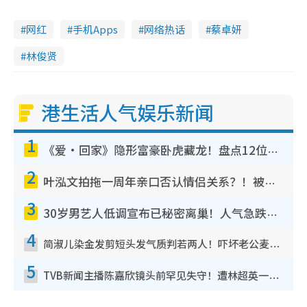
网红
手机Apps
网络热话
蔡卓妍
林俊贤
港生活人气娱乐新闻
1
《爱·回家》隐形富豪卧虎藏龙！盘点12位财气逼人的有钱艺人：这位美女3亿身家不愁做
2
叶泓文拍拖一周年亲口否认情侣关系？！被质疑感情造假竟称GM“普通同事”
3
30岁男艺人低调宣布已秘密离巢！人气急跌变失踪人口：“这几年过得并不容易”
4
简淑儿染金发剪短头发气质判若两人！吓坏老公麦大力都认不出：“你做什么？”
5
TVB新闻主播陈嘉欣镜头前罕见失守！遭林超英一句话突袭吓坏当场大笑