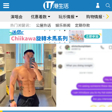
演唱会
优惠着数
玩乐情报
购物情报
热门关键词：
公屋热话
娱乐新闻
定期存款