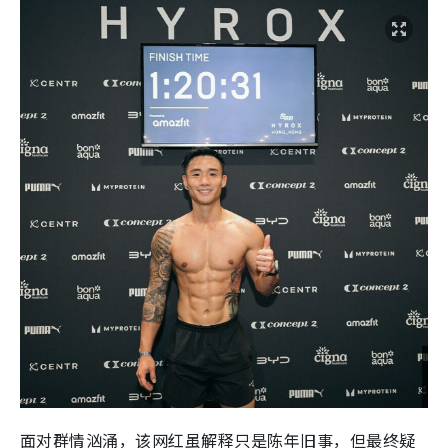
面对群情汹涌，该网红虽解释只是陈年旧事，但最终疑