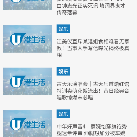
由钟志光证实死讯 填词界鬼才
传奇落幕
娱乐
江美仪直斥某港姐食相难看无家
教！当事人手写信曝光揭终极真
相
娱乐
古天乐演唱会｜古天乐首踏红馆
特训卖萌花絮流出！昔日经典合
唱歌惊爆未必唱
娱乐
中年好声音4｜蔡婉怡穿旗袍秀
腿迷晕评审 伸腿想加分被车婉