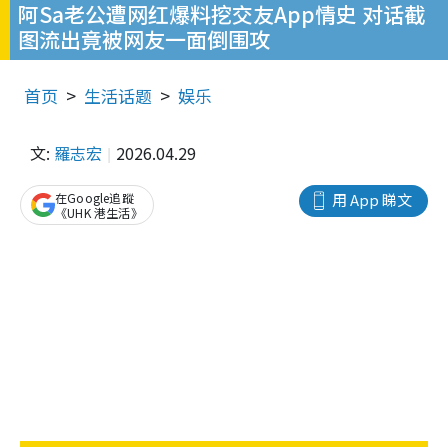
阿Sa老公遭网红爆料挖交友App情史 对话截
图流出竟被网友一面倒围攻
首页
生活话题
娱乐
文:
羅志宏
2026.04.29
在Google追蹤
用 App 睇文
《UHK 港生活》