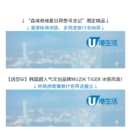
↓“森境奇缘夏日异想寻龙记”限定精品↓
↓漫游秘境地垫、多用途旅行收纳袋↓
【送您🐯】韩国超人气文创品牌MUZIK TIGER 冰感风扇！
↓将萌虎嘅慵懒疗愈带返屋企↓