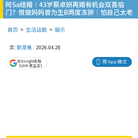
阿Sa结婚︱43岁蔡卓妍再婚有机会双喜临
门？恨做妈妈曾为生B两度冻卵︱怕自己太老
首页
生活话题
娱乐
文:
劉澄儀
2026.04.28
在Google追蹤
用 App 睇文
《UHK 港生活》