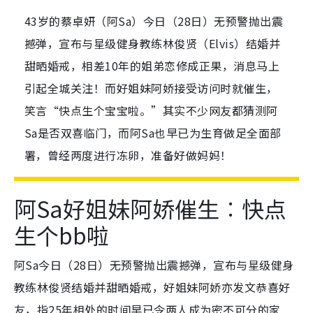
43岁的蔡卓妍（阿Sa）今日（28日）无预警抛出震
撼弹，宣布与星级健身教练林俊贤（Elvis）结婚并
甜晒婚戒，相差10年的姐弟恋修成正果，消息马上
引起全城关注！而好姐妹阿娇接受访问时就催生，
笑言“快点生个宝宝啦。”其实不少网友都猜测阿
Sa是否双喜临门，而阿Sa也早已为生育做足全面部
署，曾经两度进行冻卵，准备好做妈妈！
阿Sa好姐妹阿娇催生︰快点
生个bb啦
阿Sa今日（28日）无预警抛出震撼弹，宣布与星级健身
教练林俊贤结婚并甜晒婚戒，好姐妹阿娇亦发文恭喜好
友，指25年相处的时间早已令两人成为密不可分的家