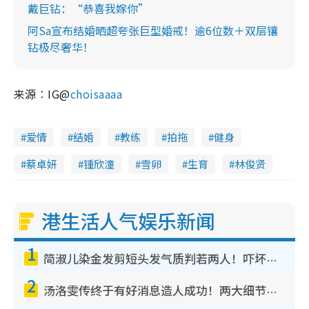
戴巨钻：“恭喜我嫁你”
阿Sa宣布结婚晒超夸张巨型婚戒！逾6位数＋双层镶
钻极尽奢华！
来源︰IG@
choisaaaa
爱情
结婚
教练
拍拖
健身
蔡卓妍
锺欣潼
雪卵
生育
林俊贤
港生活人气娱乐新闻
1
简淑儿染金发剪短头发气质判若两人！吓坏老公麦大力都认不出：“你做什么？”
2
汤洛雯传终于有好消息造人成功！两大细节曝孕味极浓引猜测：大肚婆先会咁！