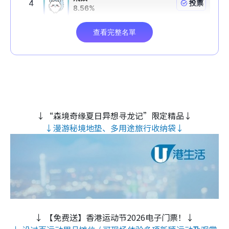
↓“森境奇缘夏日异想寻龙记”限定精品↓
↓漫游秘境地垫、多用途旅行收纳袋↓
↓ 【免费送】香港运动节2026电子门票！↓