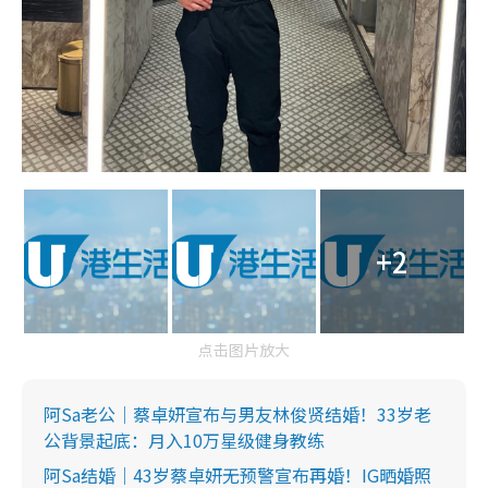
+2
点击图片放大
阿Sa老公｜蔡卓妍宣布与男友林俊贤结婚！33岁老
公背景起底：月入10万星级健身教练
阿Sa结婚｜43岁蔡卓妍无预警宣布再婚！IG晒婚照