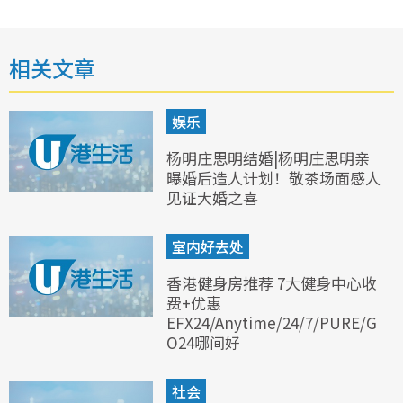
相关文章
娱乐
杨明庄思明结婚|杨明庄思明亲
曝婚后造人计划！敬茶场面感人
见证大婚之喜
室内好去处
香港健身房推荐 7大健身中心收
费+优惠
EFX24/Anytime/24/7/PURE/G
O24哪间好
社会