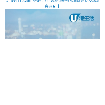
↓ 设过百运动用品摊位 / 可现场体验多项新颖运动及观赏
赛事🔥 ↓