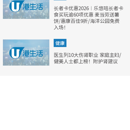
长者卡优惠2026︱乐悠咭长者卡
食买玩逾60项优惠 麦当劳送薯
饼/惠康百佳9折/海洋公园免费
入场！
健康
医生列10大伤肾职业 家庭主妇/
健美人士都上榜！附护肾建议