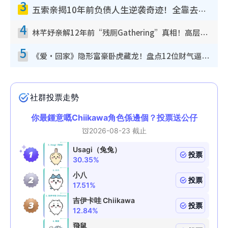
3
五索亲揭10年前负债人生逆袭奇迹！全靠去一地方转运后即遇上马先生
4
林芊妤亲解12年前“残厕Gathering”真相！高层解约一句话重创尊严，至今拒返TVB
5
《爱·回家》隐形富豪卧虎藏龙！盘点12位财气逼人的有钱艺人：这位美女3亿身家不愁做