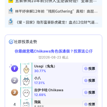
五索亲揭10年前负债人生逆袭奇迹！全靠去一地方转运后即遇上马先生
4
林芊妤亲解12年前“残厕Gathering”真相！高层解约一句话重创尊严，至今拒返TVB
5
《爱·回家》隐形富豪卧虎藏龙！盘点12位财气逼人的有钱艺人：这位美女3亿身家不愁做