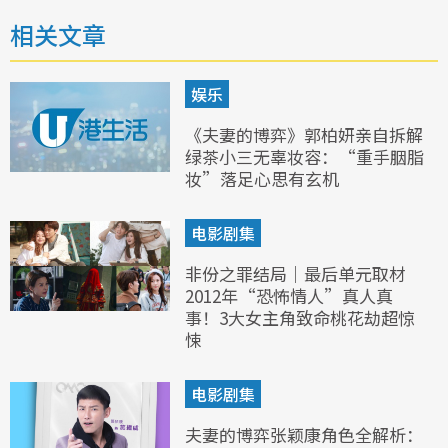
相关文章
娱乐
《夫妻的博弈》郭柏妍亲自拆解
绿茶小三无辜妆容：“重手胭脂
妆”落足心思有玄机
电影剧集
非份之罪结局｜最后单元取材
2012年“恐怖情人”真人真
事！3大女主角致命桃花劫超惊
悚
电影剧集
夫妻的博弈张颖康角色全解析：