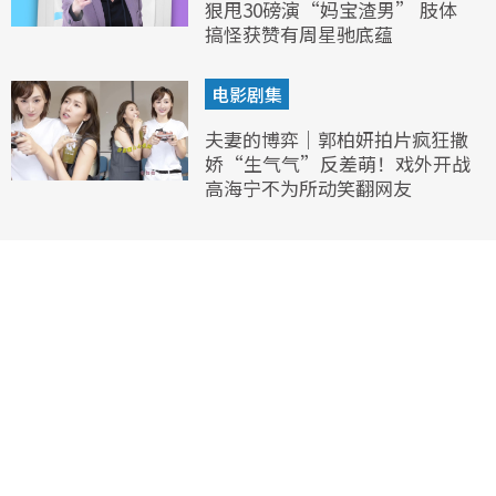
狠甩30磅演“妈宝渣男” 肢体
搞怪获赞有周星驰底蕴
电影剧集
夫妻的博弈｜郭柏妍拍片疯狂撒
娇“生气气”反差萌！戏外开战
高海宁不为所动笑翻网友