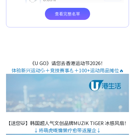
《U GO》请您去香港运动节2026！
体验新兴运动💦＋竞技赛事💪＋100+运动用品摊位🔥
【送您🐯】韩国超人气文创品牌MUZIK TIGER 冰感风扇！
↓将萌虎嘅慵懒疗愈带返屋企↓