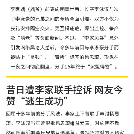
李家鼎（鼎爷）前妻施明离世后，长子李泳汉与次
子李泳豪的兄弟之间的矛盾全面引爆。双方不仅为
丧礼安排隔空交火，更互揭疮疤，爆出监控、争产
及“啃老”等负面新闻。不过，“李家风暴”意外
引发网络舆论大逆转，令多年前因与李泳豪分手而
被贴上“贪钱”、“背叛”标签的杨思琦，形象在
一夜之间彻底翻盘，分手15年终于“沉冤得雪”。
昔日遭李家联手控诉 网友今
赞“逃生成功”
回顾十多年前的分手风波，李家上下曾联手声讨杨思
琦。李泳汉当年曾狠批杨思琦嫌贫爱富，对施明不敬。
然而随着近期李氏兄弟互爆黑幕，包括指控对方不给家