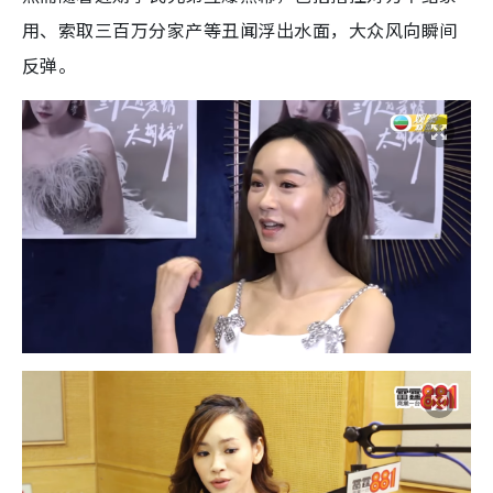
用、索取三百万分家产等丑闻浮出水面，大众风向瞬间
反弹。