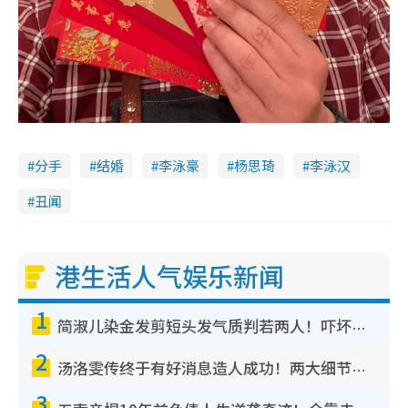
分手
结婚
李泳豪
杨思琦
李泳汉
丑闻
港生活人气娱乐新闻
1
简淑儿染金发剪短头发气质判若两人！吓坏老公麦大力都认不出：“你做什么？”
2
汤洛雯传终于有好消息造人成功！两大细节曝孕味极浓引猜测：大肚婆先会咁！
3