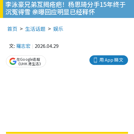
李泳豪兄弟互揭疮疤！杨思琦分手15年终于
沉冤得雪 亲曝回应明显已经释怀
首页
生活话题
娱乐
文:
羅志宏
2026.04.29
在Google追蹤
用 App 睇文
《UHK 港生活》