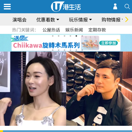
演唱会
优惠着数
玩乐情报
购物情报
热门关键词：
公屋热话
娱乐新闻
定期存款