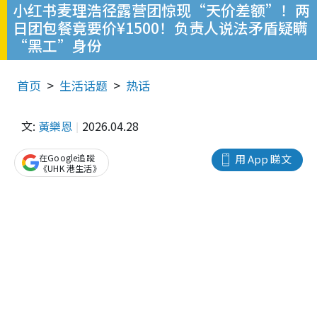
小红书麦理浩径露营团惊现“天价差额”！两
日团包餐竟要价¥1500！负责人说法矛盾疑瞒
“黑工”身份
首页
生活话题
热话
文:
黃樂恩
2026.04.28
在Google追蹤
用 App 睇文
《UHK 港生活》