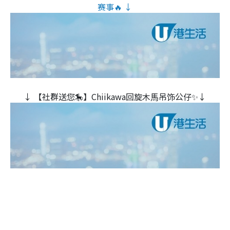
赛事🔥 ↓
↓ 【社群送您🎠】Chiikawa回旋木⾺吊饰公仔✨↓