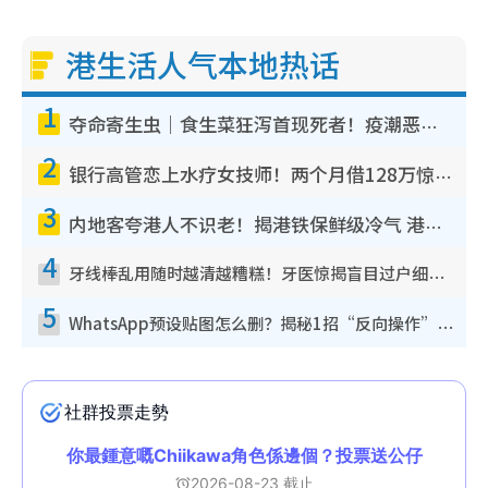
港生活人气本地热话
1
夺命寄生虫｜食生菜狂泻首现死者！疫潮恶化录1.8万宗病例 揭洗菜3大谬误
2
银行高管恋上水疗女技师！两个月借128万惊觉“沉船”沉落火海 揭背后疑似邪教操控卖淫
3
内地客夸港人不识老！揭港铁保鲜级冷气 港人求放过：别投诉
4
牙线棒乱用随时越清越糟糕！牙医惊揭盲目过户细菌恐致蛀牙：这种才是日常真保养
5
WhatsApp预设贴图怎么删？揭秘1招“反向操作”还原简洁界面 附3步实测教程