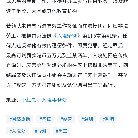
或无薪的雇佣工作、不得开办或参与任何业务，以及就
读于学校、大学或其他教育机构。
若领队未持有香港有效工作签证而在港带团，即属非法
劳工。根据香港法例《
入境条例
》第115章第41条，任
何人违反对他有效的逗留条件，即属犯罪，经定罪后，
最高可判罚款港币五万元及监禁两年。入境处回应传媒
查询时，表示会针对境外机构在网上招揽非法劳工，网
络罪案及法证调查小组会主动进行“网上巡逻”，甚至
以“放蛇”方式打击组织及诱使聘用黑工等罪行。
来源：
小红书
、
入境事务处
网络热话
签证
露营
深圳
香港
入境处
导游
黑工