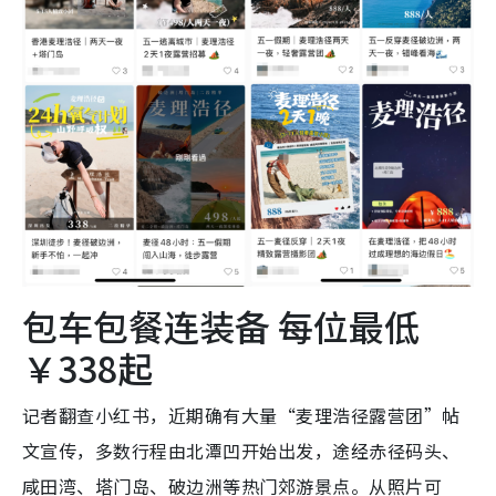
包车包餐连装备 每位最低
￥338起
记者翻查小红书，近期确有大量“麦理浩径露营团”帖
文宣传，多数行程由北潭凹开始出发，途经赤径码头、
咸田湾、塔门岛、破边洲等热门郊游景点。从照片可