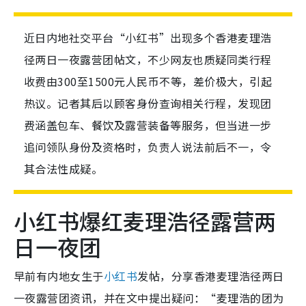
近日内地社交平台“小红书”出现多个香港麦理浩
径两日一夜露营团帖文，不少网友也质疑同类行程
收费由300至1500元人民币不等，差价极大，引起
热议。记者其后以顾客身份查询相关行程，发现团
费涵盖包车、餐饮及露营装备等服务，但当进一步
追问领队身份及资格时，负责人说法前后不一，令
其合法性成疑。
小红书爆红麦理浩径露营两
日一夜团
早前有内地女生于
小红书
发帖，分享香港麦理浩径两日
一夜露营团资讯，并在文中提出疑问：“麦理浩的团为