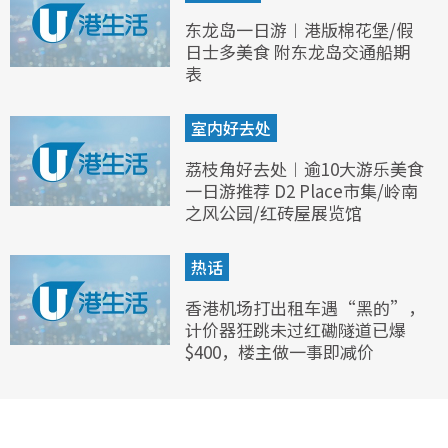
东龙岛一日游︱港版棉花堡/假
日士多美食 附东龙岛交通船期
表
室内好去处
荔枝角好去处︱逾10大游乐美食
一日游推荐 D2 Place市集/岭南
之风公园/红砖屋展览馆
热话
香港机场打出租车遇“黑的”，
计价器狂跳未过红磡隧道已爆
$400，楼主做一事即减价