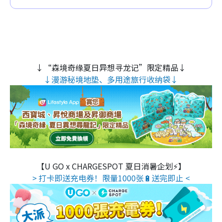
↓“森境奇缘夏日异想寻龙记”限定精品↓
↓漫游秘境地垫、多用途旅行收纳袋↓
【U GO x CHARGESPOT 夏日消暑企划⚡】
> 打卡即送充电券！限量1000张🔋送完即止 <