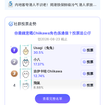
5
内地客夸港人不识老！揭港铁保鲜级冷气 港人求放过：别投诉