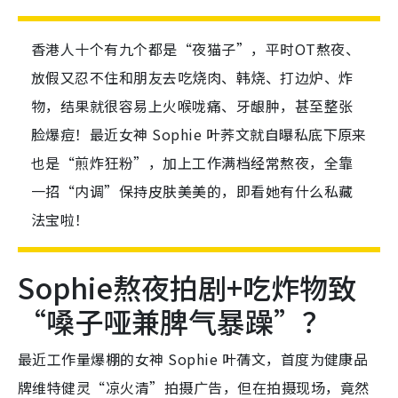
香港人十个有九个都是“夜猫子”，平时OT熬夜、
放假又忍不住和朋友去吃烧肉、韩烧、打边炉、炸
物，结果就很容易上火喉咙痛、牙龈肿，甚至整张
脸爆痘！最近女神 Sophie 叶荞文就自曝私底下原来
也是“煎炸狂粉”，加上工作满档经常熬夜，全靠
一招“内调”保持皮肤美美的，即看她有什么私藏
法宝啦！
Sophie熬夜拍剧+吃炸物致
“嗓子哑兼脾气暴躁”？
最近工作量爆棚的女神 Sophie 叶蒨文，首度为健康品
牌维特健灵“凉火清”拍摄广告，但在拍摄现场，竟然