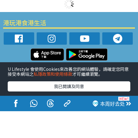
港玩港食港生活
活动展览
市集
开仓
尖沙咀好去处
铜锣湾好去处
U Lifestyle 會使用Cookies來改善您的網站體驗，請確定您同意
接受本網站之
私隱政策和使用條款
才可繼續瀏覽。
元朗好去处
荃湾好去处
旺角好去处
社会
餐厅情报
户外郊游
社会福利
我已閱讀及同意
热门类别
网民热话
活动展览
市集
开仓
尖沙咀好去处
本周好去处
铜锣湾好去处
元朗好去处
荃湾好去处
旺角好去处
社会
餐厅情报
户外郊游
热门标签
#UGO揾好去处
#人气活动推介
#美食社群热话