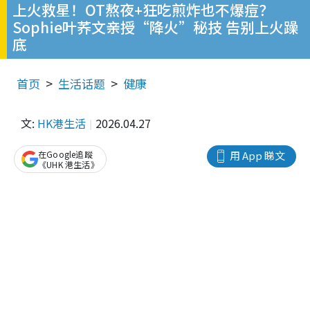
上火救星！OT熬夜+狂吃煎炸也不爆痘？
Sophie叶荞文亲授“降火”秘技 告别上火躁
底
首页
生活话题
健康
文:
HK港生活
2026.04.27
在Google追蹤
用 App 睇文
《UHK 港生活》