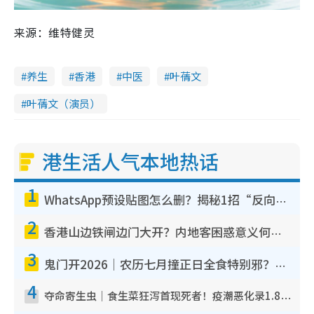
来源：维特健灵
养生
香港
中医
叶蒨文
叶蒨文（演员）
港生活人气本地热话
1
WhatsApp预设贴图怎么删？揭秘1招“反向操作”还原简洁界面 附3步实测教程
2
香港山边铁闸边门大开？内地客困惑意义何在！网友神回复：这种叫法理性防御
3
鬼门开2026｜农历七月撞正日全食特别邪？专家警告切忌做一事！揭4大禁忌+2招保平安
4
夺命寄生虫｜食生菜狂泻首现死者！疫潮恶化录1.8万宗病例 揭洗菜3大谬误