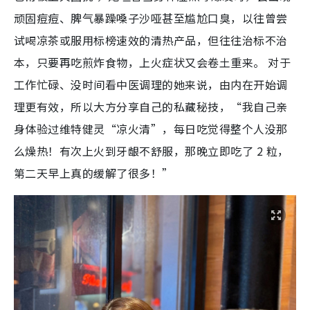
顽固痘痘、脾气暴躁嗓子沙哑甚至尴尬口臭，
以往曾尝
试喝凉茶或服用标榜速效的清热产品，但往往治标不治
本，只要再吃煎炸食物，上火症状又会卷土重来。
对于
工作忙碌、没时间看中医调理的她来说，由内在开始调
理更有效，所以大方分享自己的私藏秘技，“我自己亲
身体验过维特健灵“凉火清”，每日吃觉得整个人没那
么燥热！有次上火到牙龈不舒服，那晚立即吃了 2 粒，
第二天早上真的缓解了很多！”