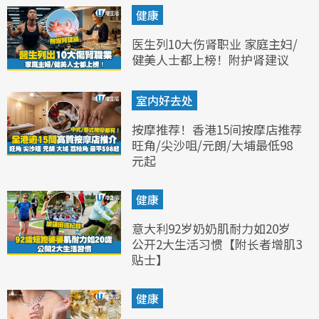
健康
医生列10大伤肾职业 家庭主妇/
健美人士都上榜！附护肾建议
室内好去处
按摩推荐！香港15间按摩店推荐
旺角/尖沙咀/元朗/大埔最低98
元起
健康
意大利92岁奶奶肌耐力如20岁
公开2大生活习惯【附长者增肌3
贴士】
健康