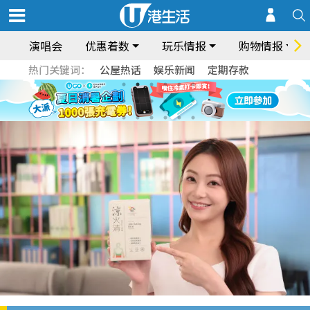
演唱会
优惠着数
玩乐情报
购物情报
热门关键词：
公屋热话
娱乐新闻
定期存款