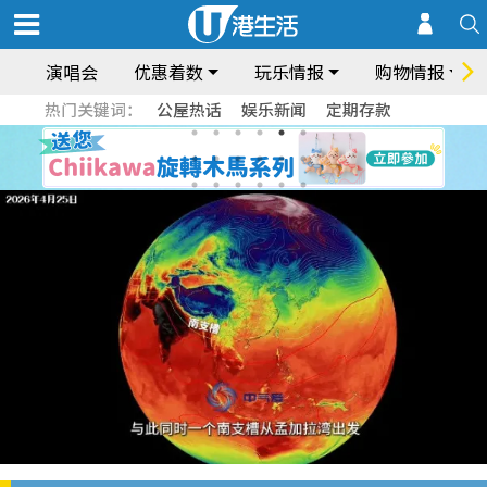
演唱会
优惠着数
玩乐情报
购物情报
热门关键词：
公屋热话
娱乐新闻
定期存款