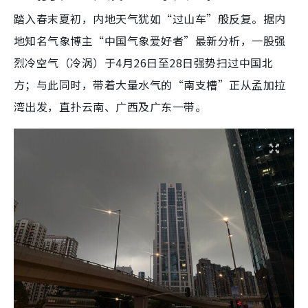
踏入春末夏初，内地天气犹如“过山车”般反复。据内
地知名气象博主“中国气象爱好者”最新分析，一股强
烈冷空气（冷涡）于4月26日至28日强势扫过中国北
方；与此同时，带着大量水气的“南支槽”正从孟加拉
湾出发，直扑云南、广西及广东一带。