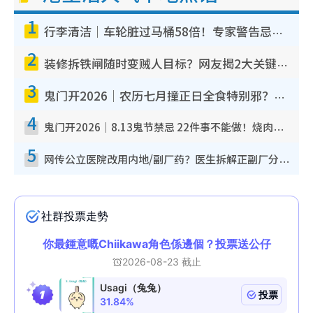
1
行李清洁｜车轮脏过马桶58倍！专家警告忌用酒精擦 教1招免脏手除菌
2
装修拆铁闸随时变贼人目标？网友揭2大关键用途：装新款等于白装？附新旧铁闸分别
3
鬼门开2026｜农历七月撞正日全食特别邪？专家警告切忌做一事！揭4大禁忌+2招保平安
4
鬼门开2026｜8.13鬼节禁忌 22件事不能做！烧肉、刺身要少食？半夜勿吹口哨/打给个电话
5
网传公立医院改用内地/副厂药？医生拆解正副厂分别，揭4类人换药随时出事