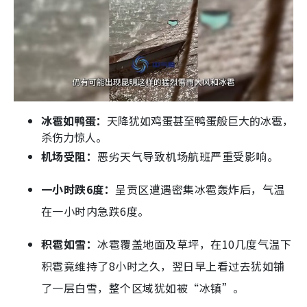
冰雹如鸭蛋：
天降犹如鸡蛋甚至鸭蛋般巨大的冰雹，
杀伤力惊人。
机场受阻：
恶劣天气导致机场航班严重受影响。
一小时跌6度：
呈贡区遭遇密集冰雹轰炸后，气温
在一小时内急跌6度。
积雹如雪：
冰雹覆盖地面及草坪，在10几度气温下
积雹竟维持了8小时之久，翌日早上看过去犹如铺
了一层白雪，整个区域犹如被“冰镇”。