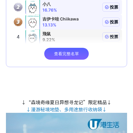
↓“森境奇缘夏日异想寻龙记”限定精品↓
↓漫游秘境地垫、多用途旅行收纳袋↓