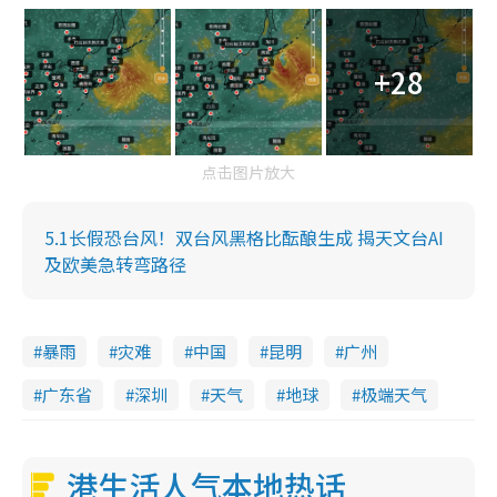
+28
点击图片放大
5.1长假恐台风！双台风黑格比酝酿生成 揭天文台AI
及欧美急转弯路径
暴雨
灾难
中国
昆明
广州
广东省
深圳
天气
地球
极端天气
港生活人气本地热话