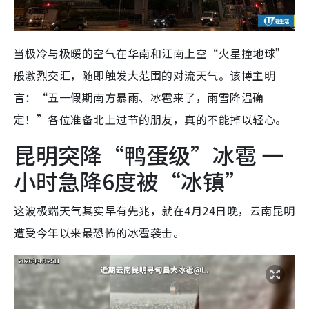
当极冷与极暖的空气在华南和江南上空“火星撞地球”
般激烈交汇，随即触发大范围的对流天气。该博主明
言：“五一假期南方暴雨、冰雹来了，雨雪降温确
定！”各位准备北上过节的朋友，真的不能掉以轻心。
昆明突降“鸭蛋级”冰雹 一
小时急降6度被“冰镇”
这波极端天气其实早有先兆，就在4月24日晚，云南昆明
遭受今年以来最恐怖的冰雹袭击。