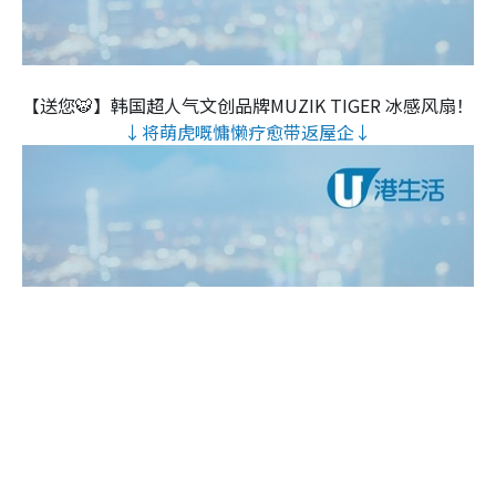
【送您🐯】韩国超人气文创品牌MUZIK TIGER 冰感风扇！
↓将萌虎嘅慵懒疗愈带返屋企↓