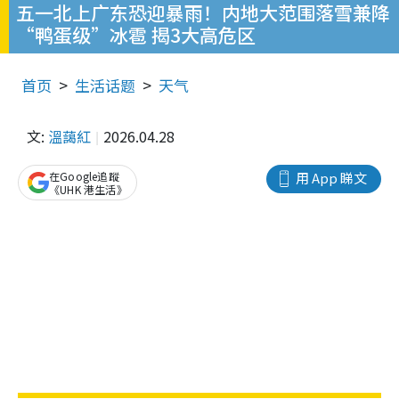
五一北上广东恐迎暴雨！内地大范围落雪兼降
“鸭蛋级”冰雹 揭3大高危区
首页
生活话题
天气
文:
溫藹紅
2026.04.28
在Google追蹤
用 App 睇文
《UHK 港生活》