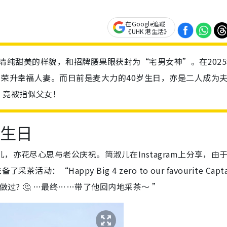
在Google追蹤
《UHK 港生活》
），凭清纯甜美的样貌，和招牌腰果眼获封为“宅男女神”。在2025
婚，荣升幸福人妻。而日前是麦大力的40岁生日，亦是二人成为
，竟被指似父女！
岁生日
，亦花尽心思与老公庆祝。简淑儿在Instagram上分享，由
准备了采茶活动：“
Happy Big 4 zero to our favourite Capt
没做过? 🤔 …最终……带了他回内地采茶～ ”