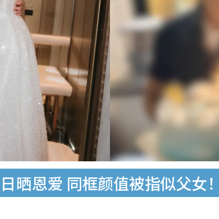
日晒恩爱 同框颜值被指似父女