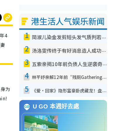
港生活人气娱乐新闻
1
年4
简淑儿染金发剪短头发气质判若两人！吓坏老公麦大力都认不出：“你做什么？”
夫妻
2
汤洛雯传终于有好消息造人成功！两大细节曝孕味极浓引猜测：大肚婆先会咁！
3
五索亲揭10年前负债人生逆袭奇迹！全靠去一地方转运后即遇上马先生
4
林芊妤亲解12年前“残厕Gathering”真相！高层解约一句话重创尊严，至今拒返TVB
5
于身为
《爱·回家》隐形富豪卧虎藏龙！盘点12位财气逼人的有钱艺人：这位美女3亿身家不愁做
ain!
U GO 本週好去處