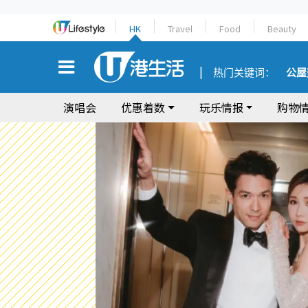
HK
Travel
Food
Beauty
热门关键词：
公屋
演唱会
优惠着数
玩乐情报
购物