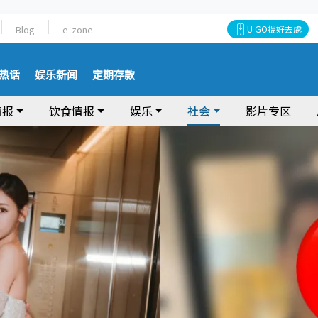
Blog
e-zone
U GO搵好去處
热话
娱乐新闻
定期存款
情报
饮食情报
娱乐
社会
影片专区