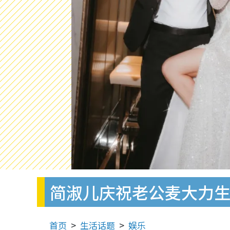
简淑儿庆祝老公麦大力生
首页
生活话题
娱乐