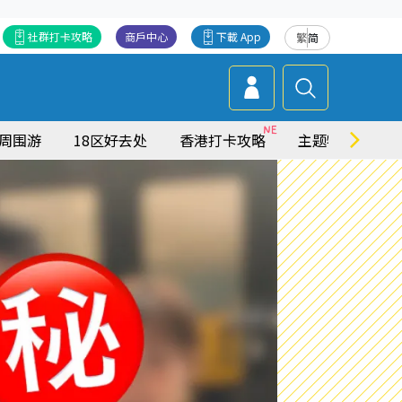
社群打卡攻略
商戶中心
下載 App
繁
简
周围游
18区好去处
香港打卡攻略
主题特集