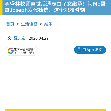
李盛林牧师离世后遗志由子女继承！阿Mo哥
哥Joseph发代祷信：这个艰难时刻
首页
生活话题
娱乐
文:
羅志宏
2026.04.27
在Google追蹤
用 App 睇文
《UHK 港生活》