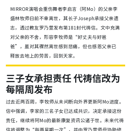
MIRROR演唱会重伤舞者李启言（阿Mo）的父亲李
盛林牧师日前不幸离世，其长子Joseph承接父亲遗
志，透过教友罗乃萱发布第181封代祷信。文中充满
对父亲的不舍，形容李牧师是“好丈夫与好爸
爸”，虽对其骤然离世感到悲痛，但也感恩父亲已
释放去地上的劳苦，回到天家。
三子女承担责任 代祷信改为
每隔周发布
过去近两百周，李牧师从未间断向外界更新阿Mo进度。
信中强调，李家的三名子女已达成共识，决定承接这份
责任，继续将阿Mo的最新康复资讯公诸于世。未来代祷
信将调整为“每两星期一次”，并由罗乃萱师母协助修