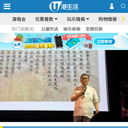
演唱会
优惠着数
玩乐情报
购物情报
热门关键词：
公屋热话
娱乐新闻
定期存款