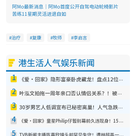
阿Mo最新消息｜阿Mo首度公开自驾电动轮椅影片
苦练11星期灵活进退自如
治疗
复康
牧师
李启言
港生活人气娱乐新闻
1
《爱·回家》隐形富豪卧虎藏龙！盘点12位财气逼人的有钱艺人：这位美女3亿身家不愁做
2
叶泓文拍拖一周年亲口否认情侣关系？！被质疑感情造假竟称GM“普通同事”
3
30岁男艺人低调宣布已秘密离巢！人气急跌变失踪人口：“这几年过得并不容易”
4
《爱·回家》童星Philip仔暂别幕前久违现身！15岁近况暴风成长长高变帅气少年
5
TVB新闻主播陈嘉欣镜头前罕见失守！遭林超英一句话突袭吓坏当场大笑