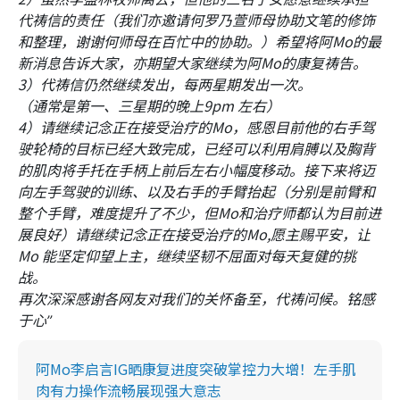
代祷信的责任（我们亦邀请何罗乃萱师母协助文笔的修饰
和整理，谢谢何师母在百忙中的协助。）希望将阿Mo的最
新消息告诉大家，亦期望大家继续为阿Mo的康复祷告。
3）代祷信仍然继续发出，每两星期发出一次。
（通常是第一、三星期的晚上9pm 左右）
4）请继续记念正在接受治疗的Mo，感恩目前他的右手驾
驶轮椅的目标已经大致完成，已经可以利用肩膊以及胸背
的肌肉将手托在手柄上前后左右小幅度移动。接下来将迈
向左手驾驶的训练、以及右手的手臂抬起（分别是前臂和
整个手臂，难度提升了不少，但Mo和治疗师都认为目前进
展良好）请继续记念正在接受治疗的Mo,愿主赐平安，让
Mo 能坚定仰望上主，继续坚韧不屈面对每天复健的挑
战。
再次深深感谢各网友对我们的关怀备至，代祷问候。铭感
于心
”
阿Mo李启言IG晒康复进度突破掌控力大增！左手肌
肉有力操作流畅展现强大意志