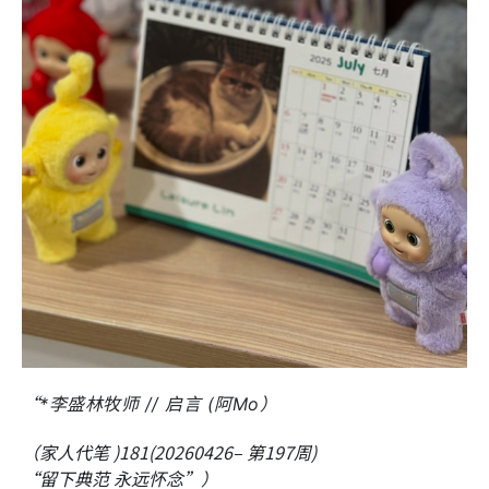
“
*李盛林牧师 // 启言 (阿Mo）
（家人代笔 )181(20260426– 第197周)
“留下典范 永远怀念”）