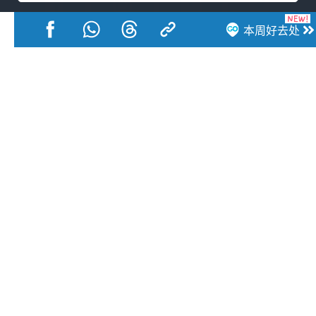
本周好去处
活动展览
市集
开仓
尖沙咀好去处
铜锣湾好去处
元朗好去处
荃湾好去处
旺角好去处
社会
餐厅情报
户外郊游
社会福利
热门类别
网民热话
活动展览
市集
开仓
尖沙咀好去处
铜锣湾好去处
元朗好去处
荃湾好去处
旺角好去处
社会
餐厅情报
户外郊游
热门标签
#UGO揾好去处
#人气活动推介
#美食社群热话
#亲子玩乐好去处
#ULifestyle应用程式
#限时抢
#UJetso礼物放送
#ULifestyle商户中心
#著数
#网络热话
香港经济日报版权所有©2026