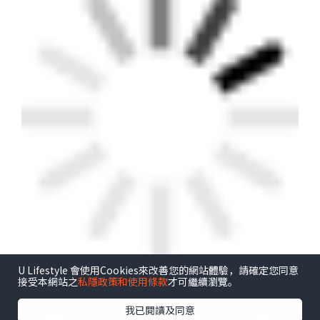
U Lifestyle 會使用Cookies來改善您的網站體驗，請確定您同意
接受本網站之
私隱政策和使用條款
才可繼續瀏覽。
港玩港食港生活
我已閱讀及同意