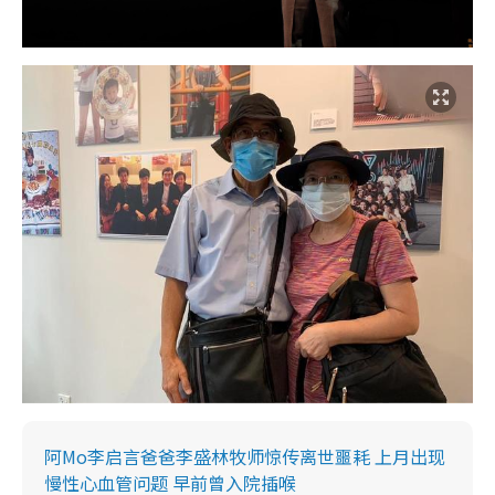
阿Mo李启言爸爸李盛林牧师惊传离世噩耗 上月出现
慢性心血管问题 早前曾入院插喉