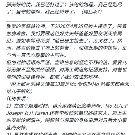
那美好的仗，我已经打过了；该跑的路程，我已经跑尽
了；当守的信仰，我已经持守了。（提后4:7）
________________________
敬爱的李盛林牧师，于2026年4月25日被主接走了，带着
悲痛难舍，我们要跟这位好丈夫好爸爸好盟友说天家再
见，诚如李师母所说“他已被主接去了，太突然了。然
而，感恩他释去了地上的劳苦”。深信此刻的李牧师，正
与他一直忠心服事的主同在。
但他对神话语的严谨，宣讲信息时坚定不移的信，爱妻儿
孙无微不至的关怀照顾，对同工同道的砥砺支持，对普世
信仰的深度诠释等，都成了我们效法的榜样。
（附上照片的经文诗篇23篇是Mo 受伤时Mo 爸每天都会念
给儿子听的）
代祷事项：
1）在这个艰难时刻，请大家继续记念李师母、Mo 及儿子
Joseph 女儿 Karen 还有李牧师的弟兄姊妹家人，愿上主
的安慰怜悯临在，赐智慧与健康的身体来面对日后大小事
宜的安排。
2）虽然李盛林牧师离去，但他的三名子女愿意继续承担