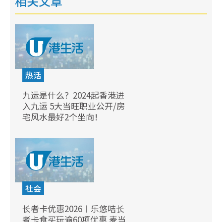
相关文章
热话
九运是什么？2024起香港进
入九运 5大当旺职业公开/房
宅风水最好2个坐向！
社会
长者卡优惠2026︱乐悠咭长
者卡食买玩逾60项优惠 麦当