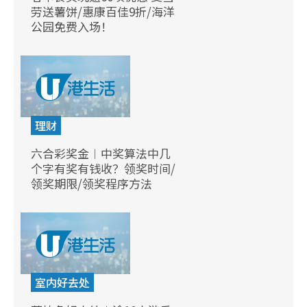
劳送薯饼/惠康百佳9折/海洋
公园免费入场！
理财
六合彩奖金︱中奖算法中几
个字有奖有钱收？领奖时间/
领奖期限/领奖程序方法
室内好去处