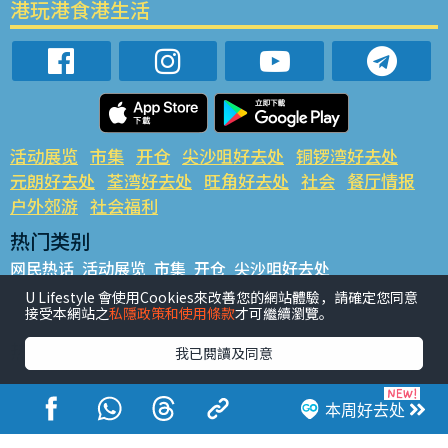
港玩港食港生活
活动展览
市集
开仓
尖沙咀好去处
铜锣湾好去处
元朗好去处
荃湾好去处
旺角好去处
社会
餐厅情报
户外郊游
社会福利
热门类别
网民热话
活动展览
市集
开仓
尖沙咀好去处
铜锣湾好去处
元朗好去处
荃湾好去处
旺角好去处
社会
U Lifestyle 會使用Cookies來改善您的網站體驗，請確定您同意
接受本網站之
私隱政策和使用條款
才可繼續瀏覽。
餐厅情报
户外郊游
热门标签
我已閱讀及同意
#UGO揾好去处
#人气活动推介
#美食社群热话
#亲子玩乐好去处
#ULifestyle应用程式
#限时抢
本周好去处
#UJetso礼物放送
#ULifestyle商户中心
#著数
#网络热话