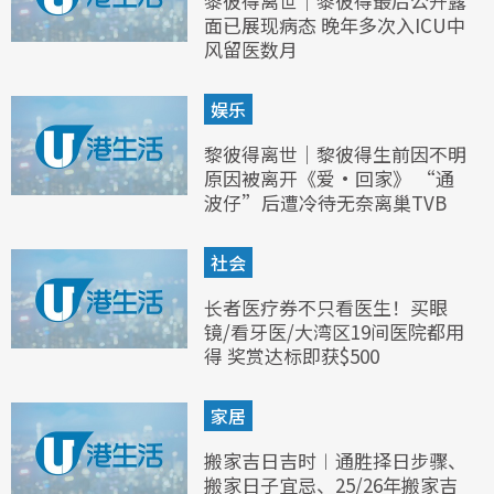
黎彼得离世｜黎彼得最后公开露
面已展现病态 晚年多次入ICU中
风留医数月
娱乐
黎彼得离世｜黎彼得生前因不明
原因被离开《爱·回家》 “通
波仔”后遭冷待无奈离巢TVB
社会
长者医疗券不只看医生！买眼
镜/看牙医/大湾区19间医院都用
得 奖赏达标即获$500
家居
搬家吉日吉时︱通胜择日步骤、
搬家日子宜忌、25/26年搬家吉