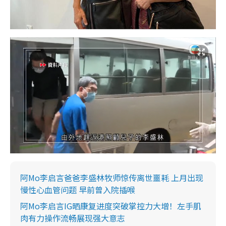
阿Mo李启言爸爸李盛林牧师惊传离世噩耗 上月出现
慢性心血管问题 早前曾入院插喉
阿Mo李启言IG晒康复进度突破掌控力大增！左手肌
肉有力操作流畅展现强大意志