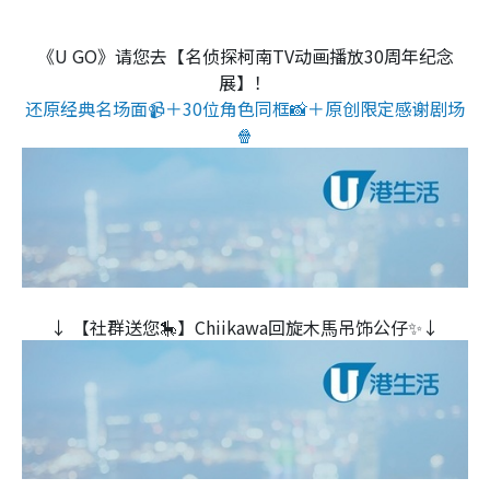
《U GO》请您去【名侦探柯南TV动画播放30周年纪念
展】！
还原经典名场面📹＋30位角色同框📸＋原创限定感谢剧场
🍿
↓ 【社群送您🎠】Chiikawa回旋木⾺吊饰公仔✨↓