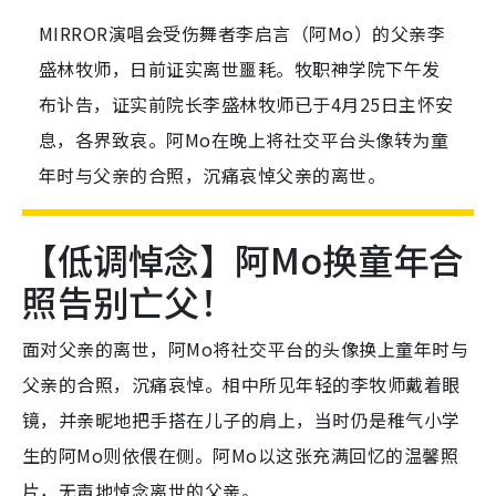
MIRROR演唱会受伤舞者李启言（阿Mo）的父亲李
盛林牧师，日前证实离世噩耗。牧职神学院下午发
布讣告，证实前院长李盛林牧师已于4月25日主怀安
息，各界致哀。阿Mo在晚上将社交平台头像转为童
年时与父亲的合照，沉痛哀悼父亲的离世。
【低调悼念】阿Mo换童年合
照告别亡父！
面对父亲的离世，阿Mo将社交平台的头像换上童年时与
父亲的合照，沉痛哀悼。相中所见年轻的李牧师戴着眼
镜，并亲昵地把手搭在儿子的肩上，当时仍是稚气小学
生的阿Mo则依偎在侧。阿Mo以这张充满回忆的温馨照
片，无声地悼念离世的父亲。