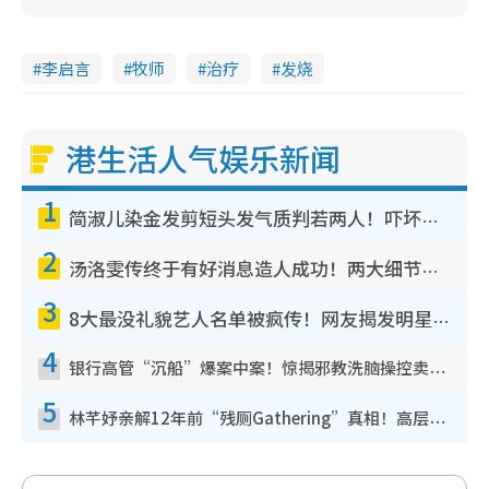
李启言
牧师
治疗
发烧
港生活人气娱乐新闻
1
简淑儿染金发剪短头发气质判若两人！吓坏老公麦大力都认不出：“你做什么？”
2
汤洛雯传终于有好消息造人成功！两大细节曝孕味极浓引猜测：大肚婆先会咁！
3
8大最没礼貌艺人名单被疯传！网友揭发明星真面目，一致数落这一位是无品天花板？
4
银行高管“沉船”爆案中案！惊揭邪教洗脑操控卖淫被吞600万，幕后黑手讲多错多
5
林芊妤亲解12年前“残厕Gathering”真相！高层解约一句话重创尊严，至今拒返TVB