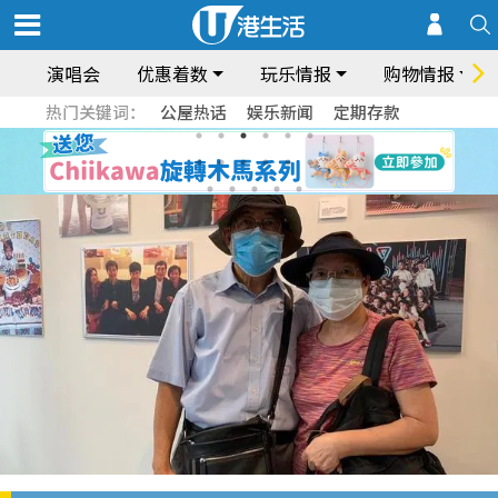
演唱会
优惠着数
玩乐情报
购物情报
热门关键词：
公屋热话
娱乐新闻
定期存款