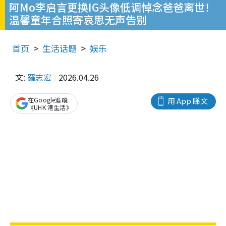
阿Mo李启言更换IG头像低调悼念爸爸离世！
温馨童年合照寄哀思无声告别
首页
生活话题
娱乐
文:
羅志宏
2026.04.26
在Google追蹤
用 App 睇文
《UHK 港生活》