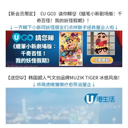
【新会员限定】《U GO》请你睇👹《蜡笔小新剧场版：千
奇百怪！我的妖怪假期》！
↓一齐睇下小新同妖怪朋友们点样联手拯救屋企人啦↓
【送您🐯】韩国超人气文创品牌MUZIK TIGER 冰感风扇！
↓将萌虎嘅慵懒疗愈带返屋企↓