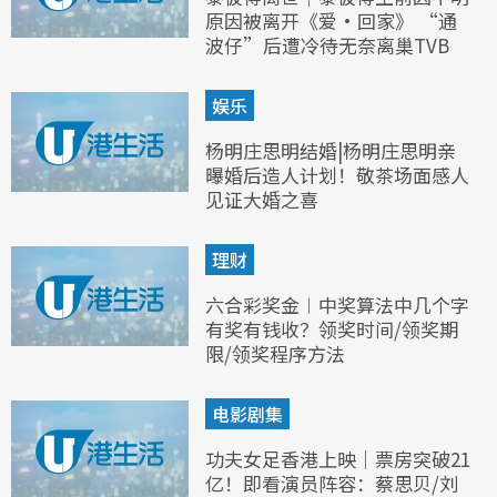
原因被离开《爱·回家》 “通
波仔”后遭冷待无奈离巢TVB
娱乐
杨明庄思明结婚|杨明庄思明亲
曝婚后造人计划！敬茶场面感人
见证大婚之喜
理财
六合彩奖金︱中奖算法中几个字
有奖有钱收？领奖时间/领奖期
限/领奖程序方法
电影剧集
功夫女足香港上映｜票房突破21
亿！即看演员阵容：蔡思贝/刘