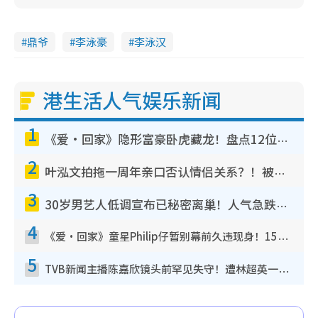
鼎爷
李泳豪
李泳汉
港生活人气娱乐新闻
1
《爱·回家》隐形富豪卧虎藏龙！盘点12位财气逼人的有钱艺人：这位美女3亿身家不愁做
2
叶泓文拍拖一周年亲口否认情侣关系？！被质疑感情造假竟称GM“普通同事”
3
30岁男艺人低调宣布已秘密离巢！人气急跌变失踪人口：“这几年过得并不容易”
4
《爱·回家》童星Philip仔暂别幕前久违现身！15岁近况暴风成长长高变帅气少年
5
TVB新闻主播陈嘉欣镜头前罕见失守！遭林超英一句话突袭吓坏当场大笑