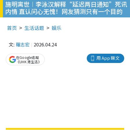
施明离世︱李泳汉解释“延迟两日通知”死讯
内情 直认问心无愧！网友猜测只有一个目的
首页
生活话题
娱乐
文:
羅志宏
2026.04.24
在Google追蹤
用 App 睇文
《UHK 港生活》