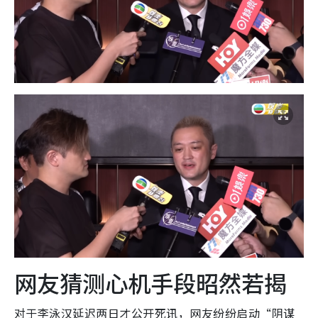
网友猜测心机手段昭然若揭
对于李泳汉延迟两日才公开死讯，网友纷纷启动“阴谋