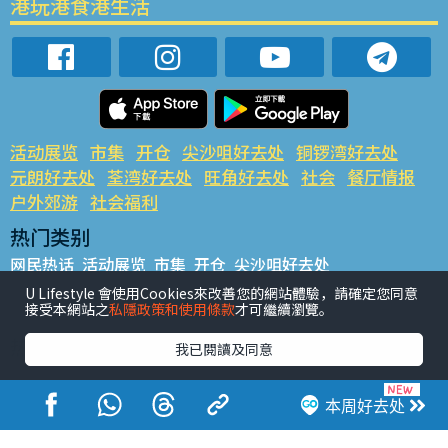
港玩港食港生活
活动展览
市集
开仓
尖沙咀好去处
铜锣湾好去处
元朗好去处
荃湾好去处
旺角好去处
社会
餐厅情报
户外郊游
社会福利
热门类别
网民热话
活动展览
市集
开仓
尖沙咀好去处
铜锣湾好去处
元朗好去处
荃湾好去处
旺角好去处
社会
U Lifestyle 會使用Cookies來改善您的網站體驗，請確定您同意
接受本網站之
私隱政策和使用條款
才可繼續瀏覽。
餐厅情报
户外郊游
热门标签
我已閱讀及同意
#UGO揾好去处
#人气活动推介
#美食社群热话
#亲子玩乐好去处
#ULifestyle应用程式
#限时抢
本周好去处
#UJetso礼物放送
#ULifestyle商户中心
#著数
#网络热话