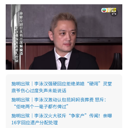
施明出殡｜李泳汉强硬回应拒绝弟媳“硬闯”灵堂
鼎爷伤心过度失声未能说话
施明出殡｜李泳汉激动认包揽妈妈丧葬费 怒斥：
“佢哋两个一毫子都冇俾过”
施明出殡｜李泳汉火大驳斥“争家产”传闻！亲曝
16字回应遗产分配处理