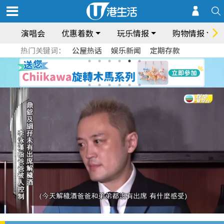
演唱会
优惠着数
玩乐情报
购物情报
热门关键词：
公屋热话
娱乐新闻
定期存款