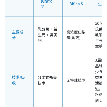
乳酸饮
Bifina S
生菌
品
50亿
乳酸菌 + 益
氏菌+
主要成
高浓度山梨
生元 + 类黄
乳酸菌
分
醇(泻药)
酮
生元奥
寡糖
3层耐
晶球技
少 90
技术/吸
分离式瓶盖
益生菌
无特殊技术
收
技术
活抵达
道，而
粉剂可
到 10