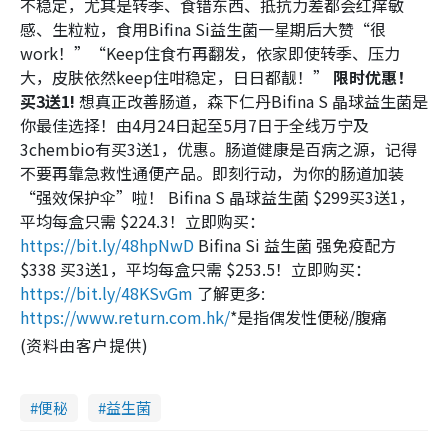
不稳定，尤其是转季、食错东西、抵抗力差都会红痒敏
感、生粒粒，食用Bifina Si益生菌一星期后大赞“很
work！”“Keep住食冇再翻发，依家即使转季、压力
大，皮肤依然keep住咁稳定，日日都靓！”
限时优惠！
买3送1!
想真正改善肠道，森下仁丹Bifina S 晶球益生菌是
你最佳选择！由4月24日起至5月7日于全线万宁及
3chembio有买3送1，优惠。肠道健康是百病之源，记得
不要再靠急救性通便产品。即刻行动，为你的肠道加装
“强效保护伞”啦！ Bifina S 晶球益生菌 $299买3送1，
平均每盒只需 $224.3！立即购买：
https://bit.ly/48hpNwD
Bifina Si 益生菌 强免疫配方
$338 买3送1，平均每盒只需 $253.5！立即购买：
https://bit.ly/48KSvGm
了解更多:
https://www.return.com.hk/
*是指偶发性便秘/腹痛
(资料由客户提供)
便秘
益生菌