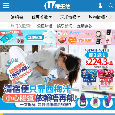
演唱会
优惠着数
玩乐情报
购物情报
热门关键词：
公屋热话
娱乐新闻
定期存款