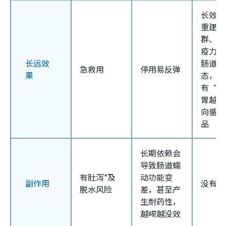
长效调
重建肠
群、提
疫力，
长远效
肠道微
急救用
停用易反弹
果
态，唯
有“越
胃越好
向循环
品
长期依赖会
导致肠道蠕
有肚泻*及
动功能变
副作用
没有~
脱水风险
差，甚至产
生耐药性，
越喝越没效