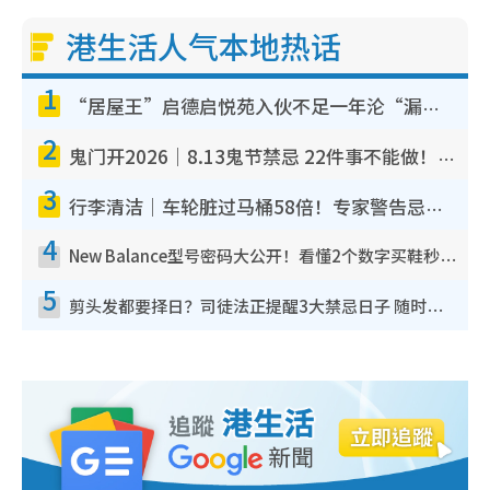
港生活人气本地热话
1
“居屋王”启德启悦苑入伙不足一年沦“漏水之王”！插座喷火花致大停电 多户业主全屋家电报废
2
鬼门开2026｜8.13鬼节禁忌 22件事不能做！烧肉、刺身要少食？半夜勿吹口哨/打给个电话
3
行李清洁｜车轮脏过马桶58倍！专家警告忌用酒精擦 教1招免脏手除菌
4
New Balance型号密码大公开！看懂2个数字买鞋秒知功能免中伏 附5大热门鞋款
5
剪头发都要择日？司徒法正提醒3大禁忌日子 随时剪走财运！这日剪发恐“剪寿命”？