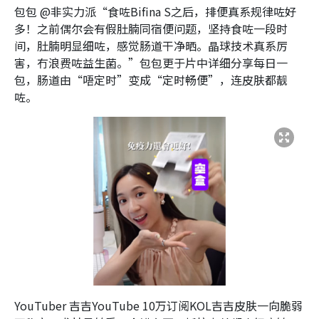
包包 @非实力派“食咗Bifina S之后，排便真系规律咗好
多！之前偶尔会有假肚腩同宿便问题，坚持食咗一段时
间，肚腩明显细咗，感觉肠道干净晒。晶球技术真系厉
害，冇浪费咗益生菌。”包包更于片中详细分享每日一
包，肠道由“唔定时”变成“定时畅便”，连皮肤都靓
咗。
YouTuber 吉吉YouTube 10万订阅KOL吉吉皮肤一向脆弱