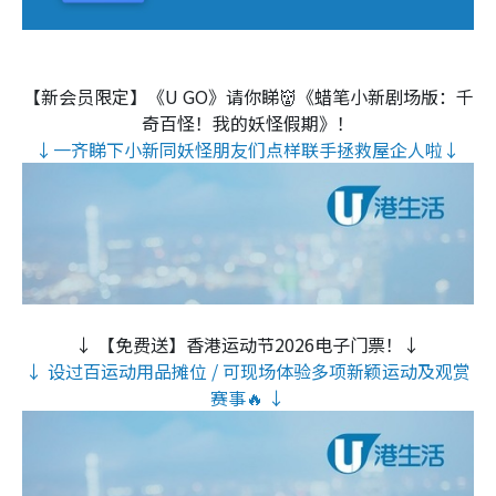
【新会员限定】《U GO》请你睇👹《蜡笔小新剧场版：千
奇百怪！我的妖怪假期》！
↓一齐睇下小新同妖怪朋友们点样联手拯救屋企人啦↓
↓ 【免费送】香港运动节2026电子门票！↓
↓ 设过百运动用品摊位 / 可现场体验多项新颖运动及观赏
赛事🔥 ↓