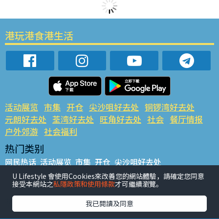
港玩港食港生活
活动展览
市集
开仓
尖沙咀好去处
铜锣湾好去处
元朗好去处
荃湾好去处
旺角好去处
社会
餐厅情报
户外郊游
社会福利
热门类别
网民热话
活动展览
市集
开仓
尖沙咀好去处
铜锣湾好去处
元朗好去处
荃湾好去处
旺角好去处
社会
U Lifestyle 會使用Cookies來改善您的網站體驗，請確定您同意
接受本網站之
私隱政策和使用條款
才可繼續瀏覽。
餐厅情报
户外郊游
热门标签
我已閱讀及同意
#UGO揾好去处
#人气活动推介
#美食社群热话