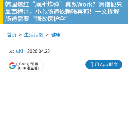
韩国爆红“厕所炸弹”真系Work？清宿便只
靠西梅汁，小心肠道依赖唔再郁！一文拆解
肠道需要“强效保护伞”
首页
生活话题
健康
文:
a.Ki
2026.04.23
在Google追蹤
用 App 睇文
《UHK 港生活》