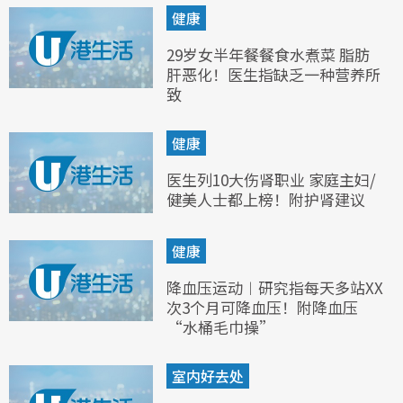
健康
29岁女半年餐餐食水煮菜 脂肪
肝恶化！医生指缺乏一种营养所
致
健康
医生列10大伤肾职业 家庭主妇/
健美人士都上榜！附护肾建议
健康
降血压运动︱研究指每天多站XX
次3个月可降血压！附降血压
“水桶毛巾操”
室内好去处