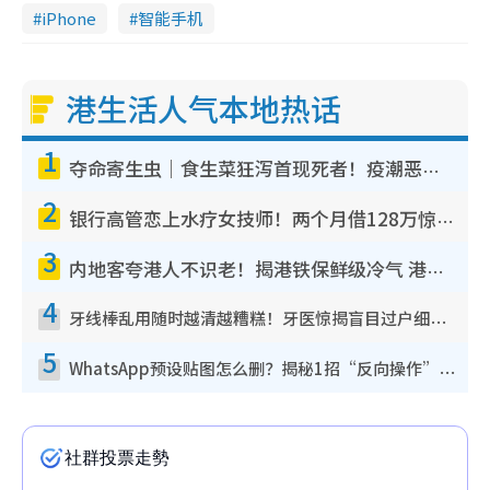
iPhone
智能手机
港生活人气本地热话
1
夺命寄生虫｜食生菜狂泻首现死者！疫潮恶化录1.8万宗病例 揭洗菜3大谬误
2
银行高管恋上水疗女技师！两个月借128万惊觉“沉船”沉落火海 揭背后疑似邪教操控卖淫
3
内地客夸港人不识老！揭港铁保鲜级冷气 港人求放过：别投诉
4
牙线棒乱用随时越清越糟糕！牙医惊揭盲目过户细菌恐致蛀牙：这种才是日常真保养
5
WhatsApp预设贴图怎么删？揭秘1招“反向操作”还原简洁界面 附3步实测教程