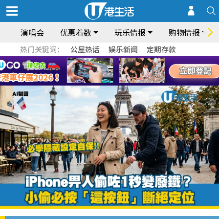
演唱会
优惠着数
玩乐情报
购物情报
热门关键词：
公屋热话
娱乐新闻
定期存款