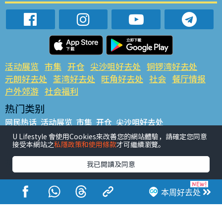
活动展览
市集
开仓
尖沙咀好去处
铜锣湾好去处
元朗好去处
荃湾好去处
旺角好去处
社会
餐厅情报
户外郊游
社会福利
热门类别
网民热话
活动展览
市集
开仓
尖沙咀好去处
铜锣湾好去处
元朗好去处
荃湾好去处
旺角好去处
社会
U Lifestyle 會使用Cookies來改善您的網站體驗，請確定您同意
接受本網站之
私隱政策和使用條款
才可繼續瀏覽。
餐厅情报
户外郊游
热门标签
我已閱讀及同意
#UGO揾好去处
#人气活动推介
#美食社群热话
#亲子玩乐好去处
#ULifestyle应用程式
#限时抢
本周好去处
#UJetso礼物放送
#ULifestyle商户中心
#著数
#网络热话
香港经济日报版权所有©2026