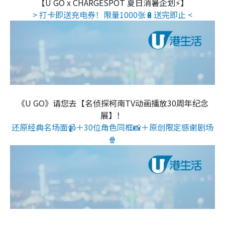
【U GO x CHARGESPOT 夏日消暑企划⚡】
> 打卡即送充电券！限量1000张🔋送完即止 <
《U GO》请您去【名侦探柯南TV动画播放30周年纪念
展】！
还原经典名场面📹＋30位角色同框📸＋原创限定感谢剧场
🍿