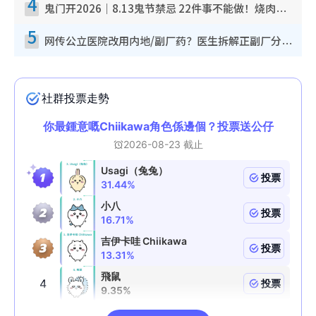
4
鬼门开2026｜8.13鬼节禁忌 22件事不能做！烧肉、刺身要少食？半夜勿吹口哨/打给个电话
5
网传公立医院改用内地/副厂药？医生拆解正副厂分别，揭4类人换药随时出事