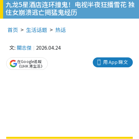
九龙5星酒店连环撞鬼！电视半夜狂播雪花 独
住女崩溃逃亡揭猛鬼经历
首页
生活话题
热话
文:
關志傑
2026.04.24
在Google追蹤
用 App 睇文
《UHK 港生活》