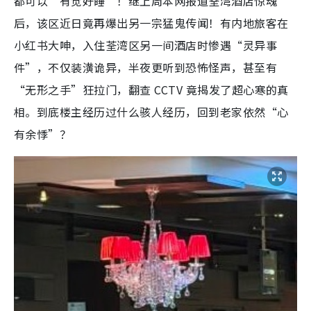
都可以“有觉好睡”！继上周本网报道荃湾酒店惊魂
后，该区近日竟再爆出另一宗猛鬼传闻！有内地旅客在
小红书大呻，入住荃湾区另一间酒店时惨遇“灵异事
件”，不仅装潢诡异，半夜更听到恐怖怪声，甚至有
“无形之手”狂拉门，翻查 CCTV 竟揭发了超心寒的真
相。到底楼主经历过什么骇人经历，回到老家依然“心
有余悸”？