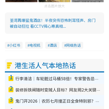
点击图片放大
荃湾再爆猛鬼酒店！半夜突传恐怖刺耳怪声、房门
被自动狂拉 看CCTV揭心寒真相...
小红书
电视机
酒店
网络热话
港生活人气本地热话
1
行李清洁｜车轮脏过马桶58倍！专家警告忌用酒精擦 教1招免脏手除菌
2
装修拆铁闸随时变贼人目标？网友揭2大关键用途：装新款等于白装？附新旧铁闸分别
3
鬼门开2026｜农历七月撞正日全食特别邪？专家警告切忌做一事！揭4大禁忌+2招保平安