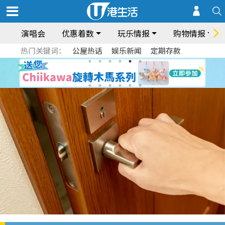
演唱会
优惠着数
玩乐情报
购物情报
热门关键词：
公屋热话
娱乐新闻
定期存款