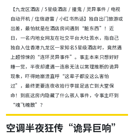
【九龙区酒店 / 5星级酒店 / 撞鬼 / 灵异事件 / 电视
自动开机 / 住宿避雷 / 小红书热话】独自出门旅游或
出差，最怕就是在酒店房间遇到“脏东西”！近
日，一名内地女网友在社交平台大吐苦水，指自己
独自入住香港九龙区一家知名5星级酒店时，竟然遇
上超惊悚的“连环灵异事件”。事主本来只想好好
睡一觉，半夜却遭遇一连串无法以常理推断的诡异
现象，吓得她崩溃直呼“这辈子都没这么害怕
过”，最终更要连夜收拾行李拔足逃亡到大堂保
命！到底这房内隐藏了什么骇人事件，令事主吓到
“魂飞魄散”？
空调半夜狂传“诡异巨响”