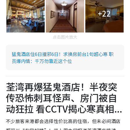
+22
点击图片放大
猛鬼酒店住6日撞邪6日！求换房前台1句超心寒 职
员爆内情：千万勿靠近这个位
荃湾再爆猛鬼酒店！半夜突
传恐怖刺耳怪声、房门被自
动狂拉 看CCTV揭心寒真相...
不少旅客来港都会选择性价比高的住宿，但未必间酒店