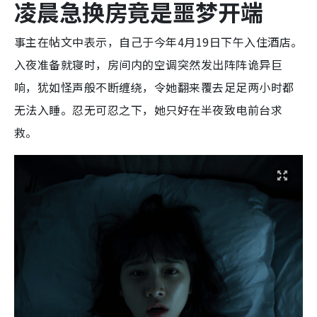
凌晨急换房竟是噩梦开端
事主在帖文中表示，自己于今年4月19日下午入住酒店。
入夜准备就寝时，房间内的空调突然发出阵阵诡异巨
响，犹如怪声般不断缠绕，令她翻来覆去足足两小时都
无法入睡。忍无可忍之下，她只好在半夜致电前台求
救。