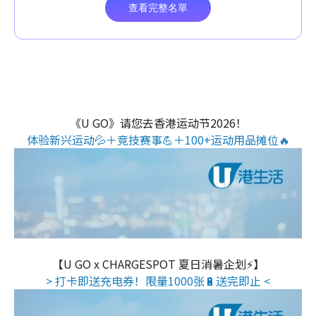
《U GO》请您去香港运动节2026！
体验新兴运动💦＋竞技赛事💪＋100+运动用品摊位🔥
【U GO x CHARGESPOT 夏日消暑企划⚡】
> 打卡即送充电券！限量1000张🔋送完即止 <