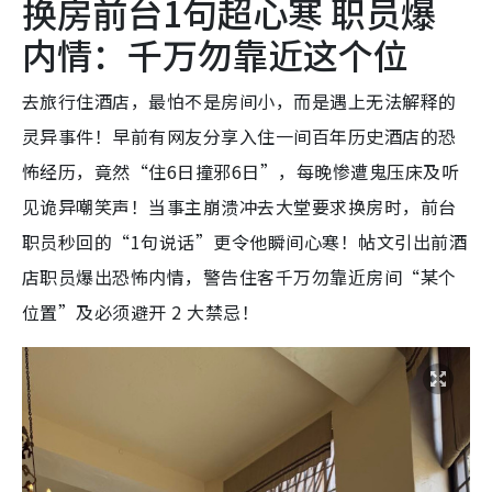
换房前台1句超心寒 职员爆
内情：千万勿靠近这个位
去旅行住酒店，最怕不是房间小，而是遇上无法解释的
灵异事件！早前有网友分享入住一间百年历史酒店的恐
怖经历，竟然“住6日撞邪6日”，每晚惨遭鬼压床及听
见诡异嘲笑声！当事主崩溃冲去大堂要求换房时，前台
职员秒回的“1句说话”更令他瞬间心寒！帖文引出前酒
店职员爆出恐怖内情，警告住客千万勿靠近房间“某个
位置”及必须避开 2 大禁忌！