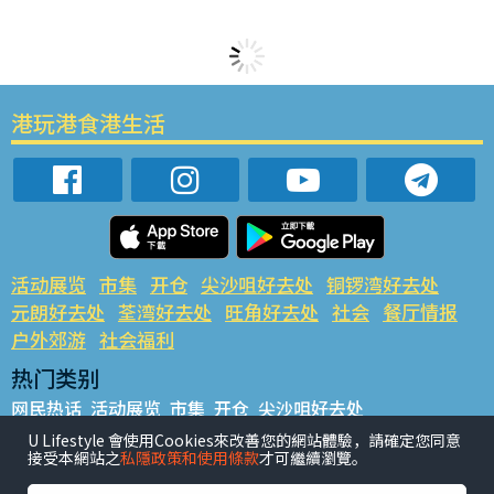
港玩港食港生活
活动展览
市集
开仓
尖沙咀好去处
铜锣湾好去处
元朗好去处
荃湾好去处
旺角好去处
社会
餐厅情报
户外郊游
社会福利
热门类别
网民热话
活动展览
市集
开仓
尖沙咀好去处
铜锣湾好去处
元朗好去处
荃湾好去处
旺角好去处
社会
U Lifestyle 會使用Cookies來改善您的網站體驗，請確定您同意
接受本網站之
私隱政策和使用條款
才可繼續瀏覽。
餐厅情报
户外郊游