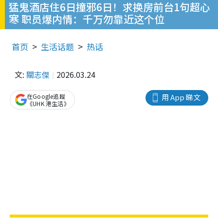
猛鬼酒店住6日撞邪6日！求换房前台1句超心
寒 职员爆内情：千万勿靠近这个位
首页
生活话题
热话
文:
關志傑
2026.03.24
在Google追蹤
用 App 睇文
《UHK 港生活》