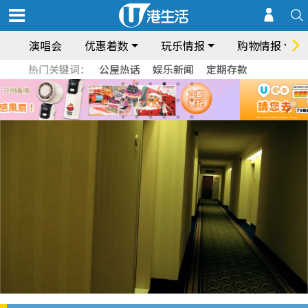
演唱会
优惠着数
玩乐情报
购物情报
热门关键词：
公屋热话
娱乐新闻
定期存款