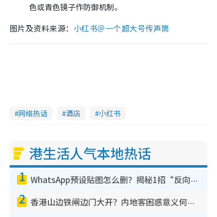
色或青色镜子作防御机制。
图片及资料来源：
小红书＠
一个超大号传声筒
网络热话
酒店
小红书
港生活人气本地热话
1
WhatsApp预设贴图怎么删？揭秘1招“反向操作”还原简洁界面 附3步实测教程
2
香港山边铁闸边门大开？内地客困惑意义何在！网友神回复：这种叫法理性防御