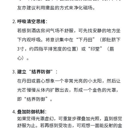
友亦建议利用撒盐的方式来净化磁场。
呼吸清空思绪
：
若感到酒店房间气场不舒服，可先找安静的地方坐
下内观呼吸。将意识集中在“下丹田”（即肚脐下
3寸，约四指平排宽度的位置）或“印堂”（眉
心）。
建立“结界防御”
：
在丹田或眉心想象一个非常光亮的小太阳，然后让
光芒慢慢从体内扩散出去，形成一个金色的光罩，
即“结界防御”。
叠加防御机制
：
如果觉得光罩虚幻，可重复步骤叠加光照，直到感觉
舒服为止。若再感到受攻击，可观想一面能反射的金