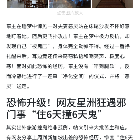
点击图片放大
事主在睡梦中惊见一对夫妻恶灵站在床尾沙发不怀好意
地盯着她，随后更飞扑攻击！事主在梦中极力反抗，却
发现自己“被鬼压”，身体完全动弹不得。经过一番挣
扎醒来后，耳边竟还传来窃窃私语和嘲笑声，极度心
寒！面对如此恐怖的经历，事主没有“吓到腿软”，反
而冷静地进行了一连串“净化空间”的仪式，并将“恶
灵”送走。
恐怖升级！网友星洲狂遇邪
门事“住6天撞6天鬼”
其实出外旅游撞鬼绝非孤例，帖文引来大批苦主和应。
有网友分享上周到新加坡出差的恐怖经历，惨变“住6天