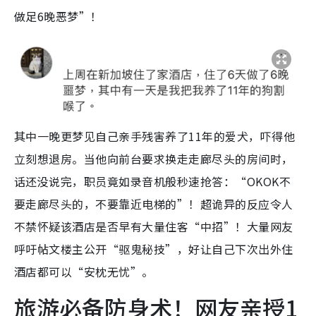
做足6晚恶梦”！
其中一晚更梦见自己亲手残害养了11年的爱犬，吓得他
立刻想退房。当他向前台要求换走走廊尽头的房间时，
话还没说完，职员竟如录音机般秒速抢答：“OKOK不
要走廊尽头的，不要靠近电梯的”！超诡异的反应令人
不禁怀疑该酒店是否早有大量住客“中招”！大量网友
呼吁帖文楼主公开“驱鬼秘技”，好让自己下次出外住
酒店都可以“安枕无忧”。
旅游必备防身术！网友亲授1