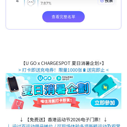
【U GO x CHARGESPOT 夏日消暑企划⚡】
> 打卡即送充电券！限量1000张🔋送完即止 <
↓ 【免费送】香港运动节2026电子门票！↓
↓ 设过百运动用品摊位 / 可现场体验多项新颖运动及观赏