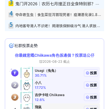
3
鬼门开2026｜农历七月撞正日全食特别邪？专家警告切忌做一事！揭4大禁忌+2招保平安
4
夺命寄生虫｜食生菜狂泻首现死者！疫潮恶化录1.8万宗病例 揭洗菜3大谬误
5
内地客夸港人不识老！揭港铁保鲜级冷气 港人求放过：别投诉