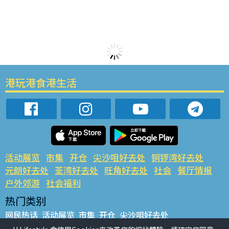
港玩港食港生活
活动展览
市集
开仓
尖沙咀好去处
铜锣湾好去处
元朗好去处
荃湾好去处
旺角好去处
社会
餐厅情报
户外郊游
社会福利
热门类别
网民热话
活动展览
市集
开仓
尖沙咀好去处
铜锣湾好去处
元朗好去处
荃湾好去处
旺角好去处
社会