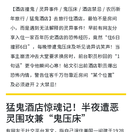
【酒店撞鬼 / 灵异事件 / 鬼压床 / 酒店禁忌 / 农历新
年旅行 / 猛鬼酒店】去旅行住酒店，最怕不是房间
小，而是遇到无法解释的灵异事件！早前有网友分
享入住一家百年历史酒店的恐怖经历，竟然“住6日
撞邪6日”，每晚惨遭鬼压床及听见诡异讥笑声！当
事主崩溃冲去大堂要求换房时，前台职员秒回的“1
句话”更令他瞬间心寒！帖文引出前酒店职员爆出
恐怖内情，警告住客千万勿靠近房间“某个位置”
及必须避开 2 大禁忌！
猛鬼酒店惊魂记！半夜遭恶
灵围攻兼“鬼压床”
有网友于社交平台发文，指自己误住美国一间建于1928