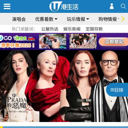
演唱会
优惠着数
玩乐情报
购物情报
热门关键词：
公屋热话
娱乐新闻
定期存款
目錄