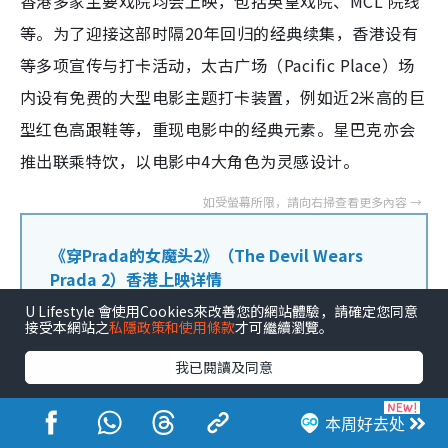
香港多家主要戏院均会上映，包括英皇戏院、MCL 院线
等。为了迎接这部时隔20年回归的经典续集，香港设有
等多项宣传与打卡活动，太古广场（Pacific Place）场
内设有免费的大型电影主题打卡装置，例如近2米高的巨
型红色高跟鞋等，重现电影中的经典元素。星巴克亦会
推出联乘特饮，以电影中4大角色为灵感设计。
《穿Prada的女魔头2》（The Devil Wears
Prada 2）香港上映详情
U Lifestyle 會使用Cookies來改善您的網站體驗，請確定您同意
接受本網站之
私隱政策和使用條款
才可繼續瀏覽。
香港上映日
我已閱讀及同意
2026年4月29日
期
本周好去处