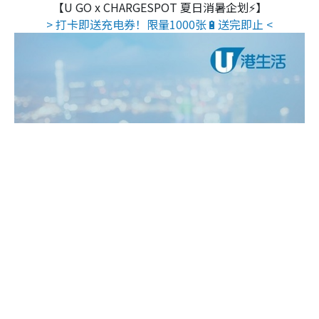
【U GO x CHARGESPOT 夏日消暑企划⚡】
> 打卡即送充电券！限量1000张🔋送完即止 <