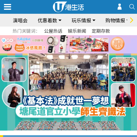
演唱会
优惠着数
玩乐情报
购物情报
热门关键词：
公屋热话
娱乐新闻
定期存款