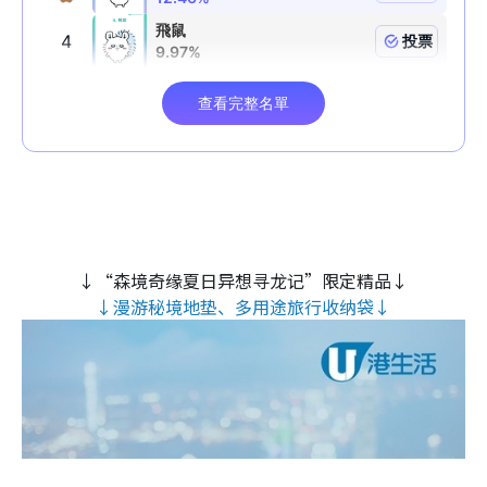
↓“森境奇缘夏日异想寻龙记”限定精品↓
↓漫游秘境地垫、多用途旅行收纳袋↓