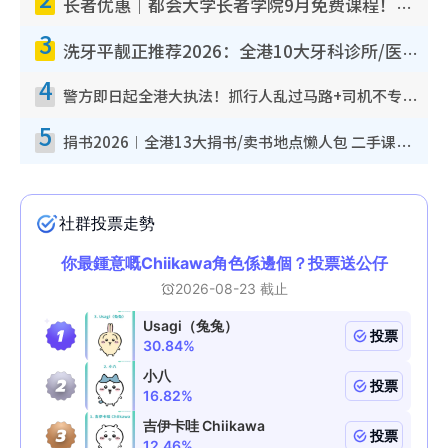
长者优惠｜都会大学长者学院9月免费课程！多媒体/微电影创作/网络安全 附报名方法教学
3
洗牙平靓正推荐2026：全港10大牙科诊所/医院懒人包，夜诊至8点/镇静洁牙/医疗券适用
4
警方即日起全港大执法！抓行人乱过马路+司机不专注驾驶！乱过马路罚$2000
5
捐书2026︱全港13大捐书/卖书地点懒人包 二手课本最高$150＋旧书换免费咖啡/戏票