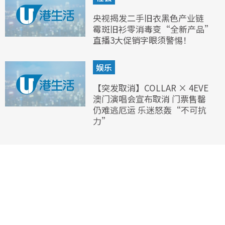
央视揭发二手旧衣黑色产业链
霉斑旧衫零消毒变“全新产品”
直播3大促销字眼须警惕！
娱乐
【突发取消】COLLAR × 4EVE
澳门演唱会宣布取消 门票售罄
仍难逃厄运 乐迷怒轰“不可抗
力”