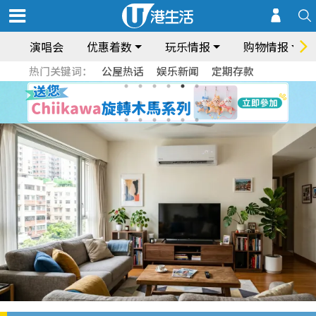
演唱会
优惠着数
玩乐情报
购物情报
热门关键词：
公屋热话
娱乐新闻
定期存款