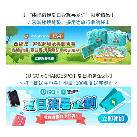
↓“森境奇缘夏日异想寻龙记”限定精品↓
↓漫游秘境地垫、多用途旅行收纳袋↓
【U GO x CHARGESPOT 夏日消暑企划⚡】
> 打卡即送充电券！限量1000张🔋送完即止 <