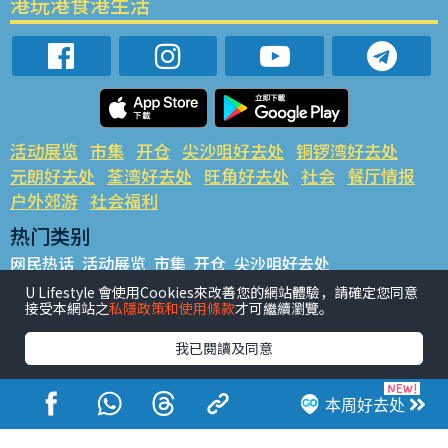
港玩港食港生活
活动展览
市集
开仓
尖沙咀好去处
铜锣湾好去处
元朗好去处
荃湾好去处
旺角好去处
社会
餐厅情报
户外郊游
社会福利
热门类别
网民热话
活动展览
市集
开仓
尖沙咀好去处
铜锣湾好去处
元朗好去处
荃湾好去处
旺角好去处
社会
U Lifestyle 會使用Cookies來改善您的網站體驗，請確定您同意
接受本網站之
私隱政策和使用條款
才可繼續瀏覽。
餐厅情报
户外郊游
热门标签
我已閱讀及同意
#UGO揾好去处
#人气活动推介
#美食社群热话
#亲子玩乐好去处
#ULifestyle应用程式
#限时抢
本周好去处
#UJetso礼物放送
#ULifestyle商户中心
#著数
#网络热话