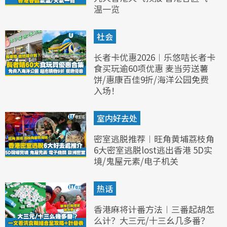
温一览
社会
长者卡优惠2026︱乐悠咭长者卡
食买玩逾60项优惠 麦当劳送薯
饼/惠康百佳9折/海洋公园免费
入场！
室内好去处
密室逃脱推荐︱旺角黄埔荔枝角
6大密室逃脱lost逃出香港 5D实
境/鬼屋元素/电子机关
热话
香港麻将计番方法︱三番起胡怎
么计？大三元/十三幺几多番？