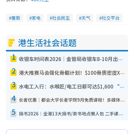
著数
家电
社会民生
天气
社交平台
港生活社会话题
1
收银车时间表2026｜金管局收银车8-10月出没地点+时间！无需手续费！硬币免费转现钞或增值至八达通
2
港大推赛马会强化骨骼计划！$100骨质密度X光检查 完成免费运动训练送超市礼券！附参加资格
3
水电工入行：水喉匠/电工日薪可达$1,600 “铁饭碗”职业难被AI取代！附薪酬参考+入行考牌路径
4
长者优惠｜都会大学长者学院9月免费课程！多媒体/微电影创作/网络安全 附报名方法教学
5
捐书2026︱全港13大捐书/卖书地点懒人包 二手课本最高$150＋旧书换免费咖啡/戏票