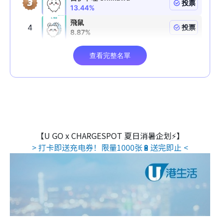
【U GO x CHARGESPOT 夏日消暑企划⚡】
> 打卡即送充电券！限量1000张🔋送完即止 <