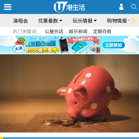
演唱会
优惠着数
玩乐情报
购物情报
热门关键词：
公屋热话
娱乐新闻
定期存款