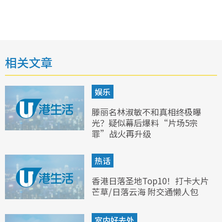
相关文章
娱乐
滕丽名林淑敏不和真相终极曝
光？疑似幕后爆料“片场5宗
罪”战火再升级
热话
香港日落圣地Top10！打卡大片
芒草/日落云海 附交通懒人包
室内好去处