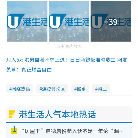
+39
点击图片放大
月入5万港男自嘲不求上进！日日两餸饭准时收工 网友
羡慕：真正财富自由
网络热话
连登讨论区
储蓄
物业
港生活人气本地热话
1
“居屋王”启德启悦苑入伙不足一年沦“漏水之王”！插座喷火花致大停电 多户业主全屋家电报废