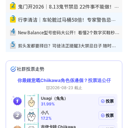
2
鬼门开2026｜8.13鬼节禁忌 22件事不能做！烧肉、刺身要少食？半夜勿吹口哨/打给个电话
3
行李清洁｜车轮脏过马桶58倍！专家警告忌用酒精擦 教1招免脏手除菌
4
New Balance型号密码大公开！看懂2个数字买鞋秒知功能免中伏 附5大热门鞋款
5
剪头发都要择日？司徒法正提醒3大禁忌日子 随时剪走财运！这日剪发恐“剪寿命”？