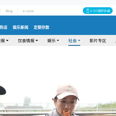
Blog
e-zone
U GO搵好去處
热话
娱乐新闻
定期存款
情报
饮食情报
娱乐
社会
影片专区