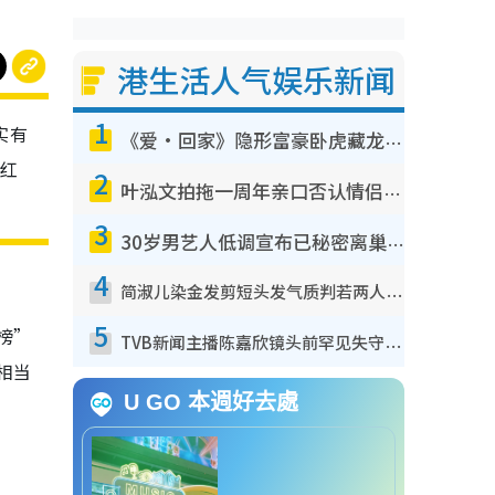
港生活人气娱乐新闻
1
实有
《爱·回家》隐形富豪卧虎藏龙！盘点12位财气逼人的有钱艺人：这位美女3亿身家不愁做
红
2
叶泓文拍拖一周年亲口否认情侣关系？！被质疑感情造假竟称GM“普通同事”
3
30岁男艺人低调宣布已秘密离巢！人气急跌变失踪人口：“这几年过得并不容易”
4
简淑儿染金发剪短头发气质判若两人！吓坏老公麦大力都认不出：“你做什么？”
5
榜”
TVB新闻主播陈嘉欣镜头前罕见失守！遭林超英一句话突袭吓坏当场大笑
相当
U GO 本週好去處