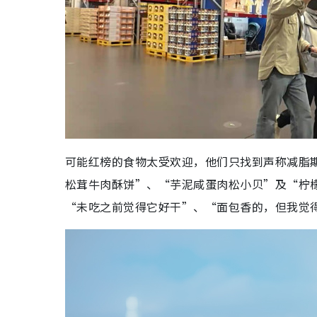
可能红榜的食物太受欢迎，他们只找到声称减脂
松茸牛肉酥饼”、“芋泥咸蛋肉松小贝”及“柠
“未吃之前觉得它好干”、“面包香的，但我觉