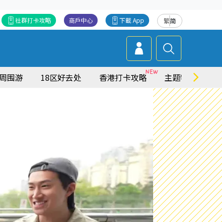
社群打卡攻略
商戶中心
下載 App
繁
简
周围游
18区好去处
香港打卡攻略
主题特集