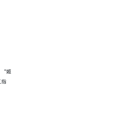
：“姬
直指