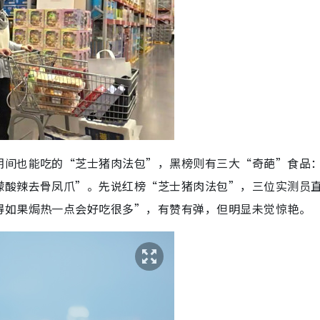
期间也能吃的“芝士猪肉法包”，黑榜则有三大“奇葩”食品
檬酸辣去骨凤爪”。先说红榜“芝士猪肉法包”，三位实测员
得如果焗热一点会好吃很多”，有赞有弹，但明显未觉惊艳。