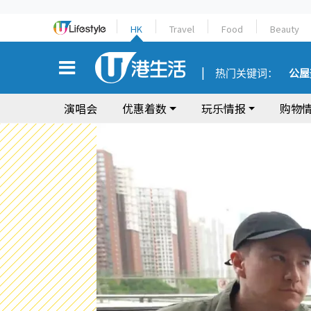
HK
Travel
Food
Beauty
热门关键词：
公屋
演唱会
优惠着数
玩乐情报
购物