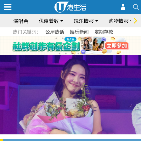
演唱会
优惠着数
玩乐情报
购物情报
热门关键词：
公屋热话
娱乐新闻
定期存款