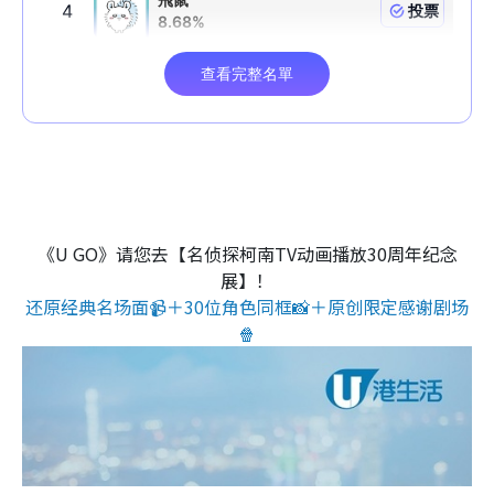
《U GO》请您去【名侦探柯南TV动画播放30周年纪念
展】！
还原经典名场面📹＋30位角色同框📸＋原创限定感谢剧场
🍿