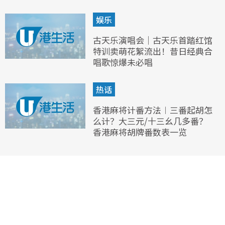
娱乐
古天乐演唱会｜古天乐首踏红馆
特训卖萌花絮流出！昔日经典合
唱歌惊爆未必唱
热话
香港麻将计番方法︱三番起胡怎
么计？大三元/十三幺几多番？
香港麻将胡牌番数表一览