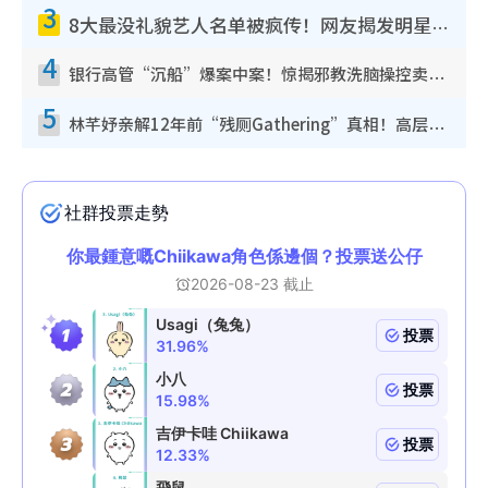
3
8大最没礼貌艺人名单被疯传！网友揭发明星真面目，一致数落这一位是无品天花板？
4
银行高管“沉船”爆案中案！惊揭邪教洗脑操控卖淫被吞600万，幕后黑手讲多错多
5
林芊妤亲解12年前“残厕Gathering”真相！高层解约一句话重创尊严，至今拒返TVB