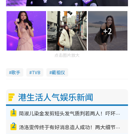
+2
点击图片放大
歌手
TVB
戴祖仪
港生活人气娱乐新闻
1
简淑儿染金发剪短头发气质判若两人！吓坏老公麦大力都认不出：“你做什么？”
2
汤洛雯传终于有好消息造人成功！两大细节曝孕味极浓引猜测：大肚婆先会咁！