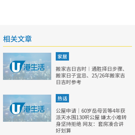
相关文章
家居
搬家吉日吉时︱通胜择日步骤、
搬家日子宜忌、25/26年搬家吉
日吉时参考
热话
公屋申请｜60岁岳母苦等4年获
派天水围130呎公屋 嫌太小难转
身坚持拒绝 网友：套房凑合讲
好划算