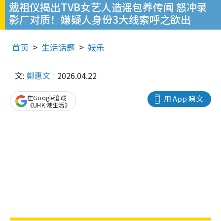
戴祖仪揭出TVB女艺人造谣包养传闻 怒冲录
影厂对质！嫌疑人身份3大线索呼之欲出
首页
生活话题
娱乐
文:
鄭惠文
2026.04.22
在Google追蹤
用 App 睇文
《UHK 港生活》