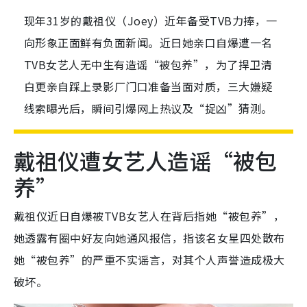
现年31岁的戴祖仪（Joey）近年备受TVB力捧，一
向形象正面鲜有负面新闻。近日她亲口自爆遭一名
TVB女艺人无中生有造谣“被包养”，为了捍卫清
白更亲自踩上录影厂门口准备当面对质，三大嫌疑
线索曝光后，瞬间引爆网上热议及“捉凶”猜测。
戴祖仪遭女艺人造谣“被包
养”
戴祖仪近日自爆被TVB女艺人在背后指她“被包养”，
她透露有圈中好友向她通风报信，指该名女星四处散布
她“被包养”的严重不实谣言，对其个人声誉造成极大
破坏。