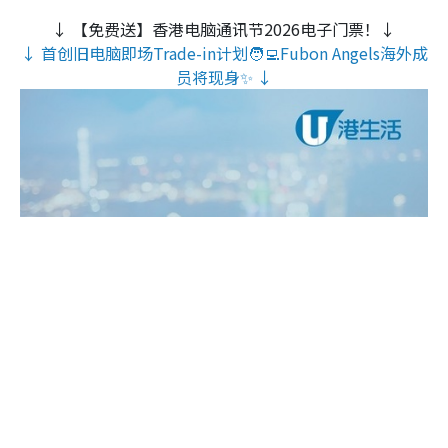
↓ 【免费送】香港电脑通讯节2026电子门票！↓
↓ 首创旧电脑即场Trade-in计划🧑‍💻Fubon Angels海外成
员将现身✨ ↓