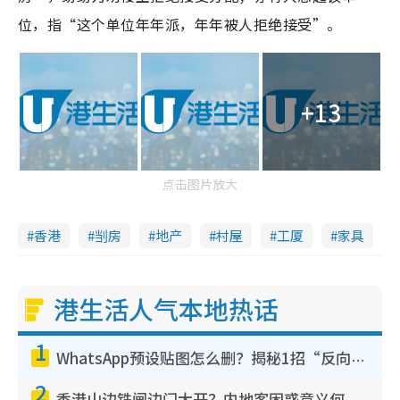
位，指“这个单位年年派，年年被人拒绝接受”。
+13
点击图片放大
香港
㓥房
地产
村屋
工厦
家具
港生活人气本地热话
1
WhatsApp预设贴图怎么删？揭秘1招“反向操作”还原简洁界面 附3步实测教程
2