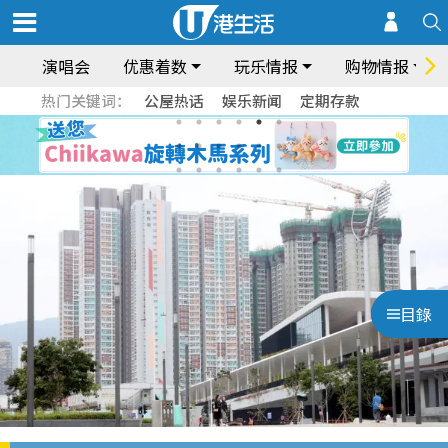
演唱会
优惠着数
玩乐情报
购物情报
热门关键词：
公屋热话
娱乐新闻
定期存款
目錄