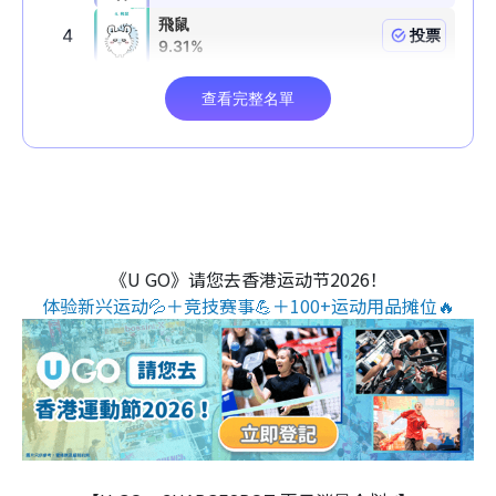
《U GO》请您去香港运动节2026！
体验新兴运动💦＋竞技赛事💪＋100+运动用品摊位🔥