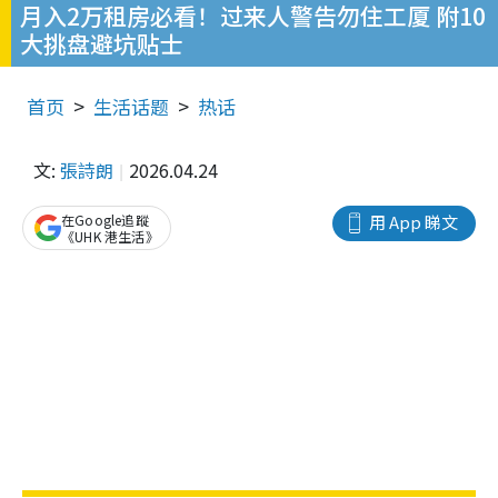
月入2万租房必看！过来人警告勿住工厦 附10
大挑盘避坑贴士
首页
生活话题
热话
文:
張詩朗
2026.04.24
在Google追蹤
用 App 睇文
《UHK 港生活》