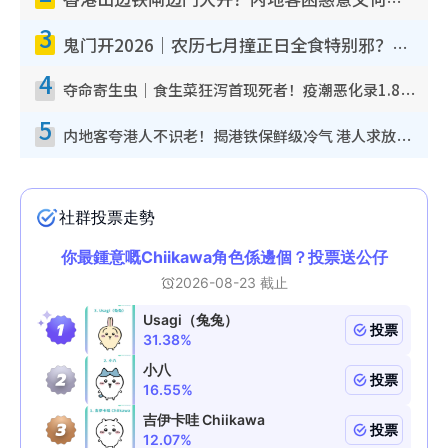
香港山边铁闸边门大开？内地客困惑意义何在！网友神回复：这种叫法理性防御
3
鬼门开2026｜农历七月撞正日全食特别邪？专家警告切忌做一事！揭4大禁忌+2招保平安
4
夺命寄生虫｜食生菜狂泻首现死者！疫潮恶化录1.8万宗病例 揭洗菜3大谬误
5
内地客夸港人不识老！揭港铁保鲜级冷气 港人求放过：别投诉