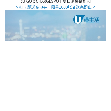
【U GO x CHARGESPOT 夏日消暑企划⚡】
> 打卡即送充电券！限量1000张🔋送完即止 <