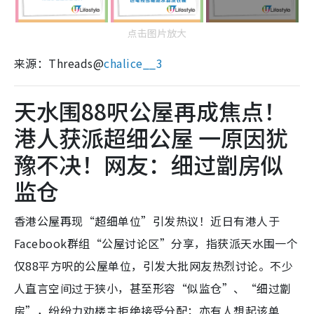
点击图片放大
来源：Threads@
chalice__3
天水围88呎公屋再成焦点！
港人获派超细公屋 一原因犹
豫不决！网友：细过劏房似
监仓
香港公屋再现“超细单位”引发热议！近日有港人于
Facebook群组“公屋讨论区”分享，指获派天水围一个
仅88平方呎的公屋单位，引发大批网友热烈讨论。不少
人直言空间过于狭小，甚至形容“似监仓”、“细过劏
房”，纷纷力劝楼主拒绝接受分配；亦有人想起该单