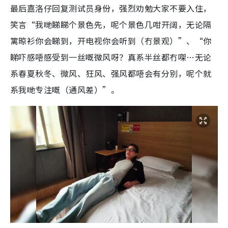
最后嘉洛仔回复测试员身份，强烈劝勉大家不要入住，
笑言“我哋睇睇个景色先，呢个景色几咁开阔，无论隔
篱晾衫你会睇到，开电视你会听到（冇景观）”、“你
睇吓感唔感受到一丝嘅微风呀？真系半丝都冇㗎…无论
系春夏秋冬、微风、狂风、强风都唔会有分别，呢个就
系我哋专注嘅（通风差）”。