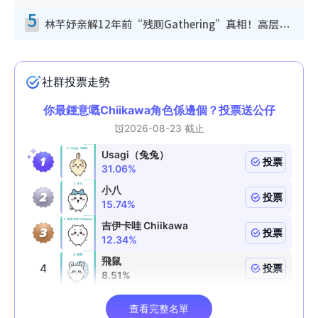
5
林芊妤亲解12年前“残厕Gathering”真相！高层解约一句话重创尊严，至今拒返TVB