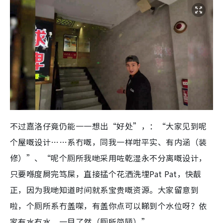
不过嘉洛仔竟仍能一一想出“好处”，：“大家见到呢
个屋嘅设计……系冇嘅，同我一样咁平实、有内涵（装
修）”、“呢个厕所我哋采用咗乾湿永不分离嘅设计，
只要喺度屙完笃屎，直接掹个花洒洗埋Pat Pat，快靓
正，因为我哋知道时间就系宝贵嘅资源。大家留意到
啦，个厕所系冇盖㗎，有盖你点可以睇到个水位呀？依
家有水冇水，一目了然（厕所简陋）”。