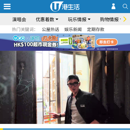
演唱会
优惠着数
玩乐情报
购物情报
热门关键词：
公屋热话
娱乐新闻
定期存款