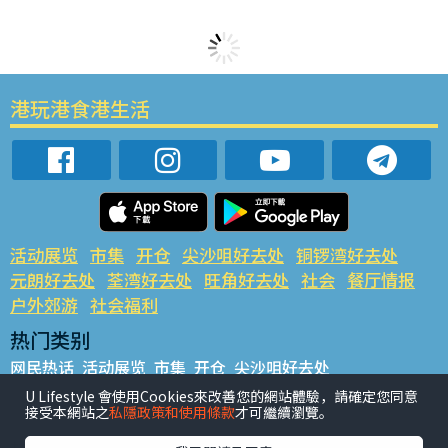
港玩港食港生活
活动展览
市集
开仓
尖沙咀好去处
铜锣湾好去处
元朗好去处
荃湾好去处
旺角好去处
社会
餐厅情报
户外郊游
社会福利
热门类别
网民热话
活动展览
市集
开仓
尖沙咀好去处
铜锣湾好去处
元朗好去处
荃湾好去处
旺角好去处
社会
U Lifestyle 會使用Cookies來改善您的網站體驗，請確定您同意
接受本網站之
私隱政策和使用條款
才可繼續瀏覽。
餐厅情报
户外郊游