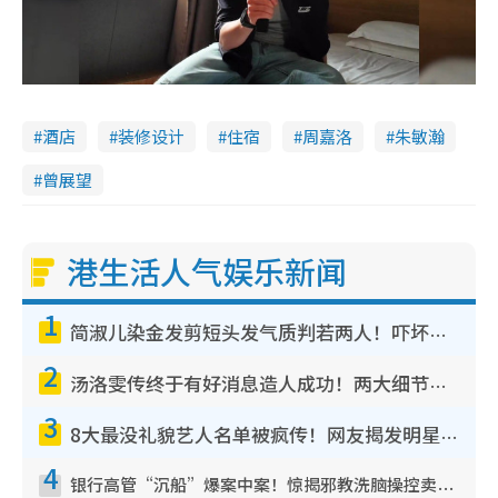
酒店
装修设计
住宿
周嘉洛
朱敏瀚
曾展望
港生活人气娱乐新闻
1
简淑儿染金发剪短头发气质判若两人！吓坏老公麦大力都认不出：“你做什么？”
2
汤洛雯传终于有好消息造人成功！两大细节曝孕味极浓引猜测：大肚婆先会咁！
3
8大最没礼貌艺人名单被疯传！网友揭发明星真面目，一致数落这一位是无品天花板？
4
银行高管“沉船”爆案中案！惊揭邪教洗脑操控卖淫被吞600万，幕后黑手讲多错多