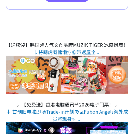
【送您🐯】韩国超人气文创品牌MUZIK TIGER 冰感风扇！
↓将萌虎嘅慵懒疗愈带返屋企↓
↓ 【免费送】香港电脑通讯节2026电子门票！↓
↓ 首创旧电脑即场Trade-in计划🧑‍💻Fubon Angels海外成
员将现身✨ ↓