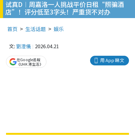
试真D︱周嘉洛一人挑战平价日租“照骗酒
店”！评分低至3字头！严重货不对办
首页
生活话题
娱乐
文:
劉澄儀
2026.04.21
在Google追蹤
用 App 睇文
《UHK 港生活》