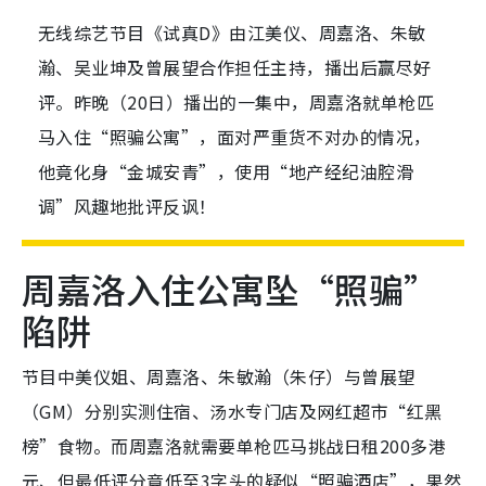
无线综艺节目《试真D》由江美仪、周嘉洛、朱敏
瀚、吴业坤及曾展望合作担任主持，播出后赢尽好
评。昨晚（20日）播出的一集中，周嘉洛就单枪匹
马入住“照骗公寓”，面对严重货不对办的情况，
他竟化身“金城安青”，使用“地产经纪油腔滑
调”风趣地批评反讽！
周嘉洛入住公寓坠“照骗”
陷阱
节目中美仪姐、周嘉洛、朱敏瀚（朱仔）与曾展望
（GM）分别实测住宿、汤水专门店及网红超市“红黑
榜”食物。而周嘉洛就需要单枪匹马挑战日租200多港
元、但最低评分竟低至3字头的疑似“照骗酒店”，果然