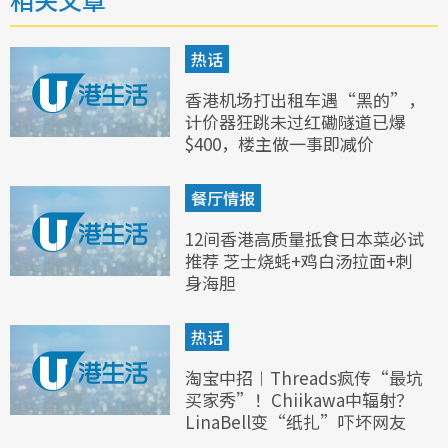
热话
香港机场打出租车遇“黑的”，
计价器狂跳未过红磡隧道已爆
$400，楼主做一事即减价
餐厅情报
12间香港高质量抵食日本菜必试
推荐 芝士烧蚝+鸡白汤拉面+刺
身海胆
热话
淘宝中招︱Threads疯传“最坑
买家秀”！Chiikawa中辐射？
LinaBell变“纸扎”吓坏网友