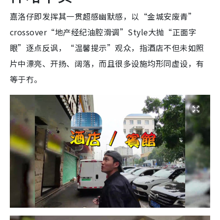
嘉洛仔即发挥其一贯超感幽默感，以“金城安废青”
crossover“地产经纪油腔滑调”Style大抛“正面字
眼”逐点反讽，“温馨提示”观众，指酒店不但未如照
片中漂亮、开扬、阔落，而且很多设施均形同虚设，有
等于冇。