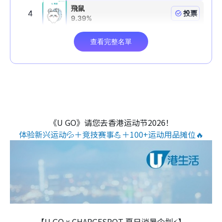
《U GO》请您去香港运动节2026！
体验新兴运动💦＋竞技赛事💪＋100+运动用品摊位🔥
【U GO x CHARGESPOT 夏日消暑企划⚡】