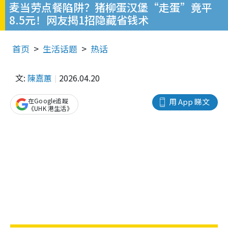
麦当劳点餐陷阱？猪柳蛋汉堡“走蛋”竟平
8.5元！网友揭1招隐藏省钱术
首页
生活话题
热话
文:
陳嘉蕙
2026.04.20
在Google追蹤
用 App 睇文
《UHK 港生活》