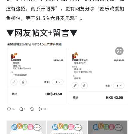
道有这招，真系开眼界”，更有网友分享“麦乐鸡餐加
鱼柳包，等于$1.5有六件麦乐鸡”。
▼网友帖文+留言▼