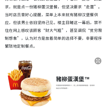
求，就是点一份猪柳蛋汉堡餐，但坚决要求“走蛋”。
当时店员曾好心提醒，菜单上本来就有猪柳汉堡餐供
应，但该男士依旧坚持己见。楼主目睹这一幕后，禁不
住在网上感叹该顾客“财大气粗”，甚至调侃“贫穷限
制想象”，认为对方是放着简单的选择不要，非要程序
繁琐地定制餐点。