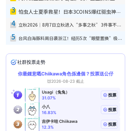
3
怕虫人士夏季救星！日本3COINS爆红驱虫神器$45起 1招“全程免触碰”轻松搞定小强
4
立秋2026｜8月7日立秋进入“多事之秋” 3件事不可做！专家教6招开运 清杂物／钱包纳气接好运
5
台风白海豚料周日袭浙江！经历5次“眼壁置换”极罕见 成登陆内地最长途台风