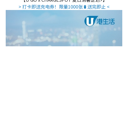
> 打卡即送充电券！限量1000张🔋送完即止 <