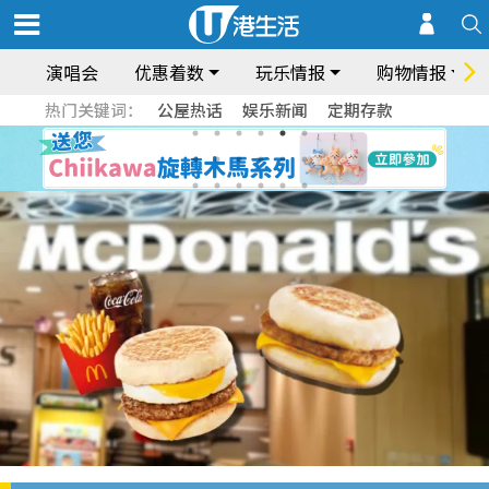
演唱会
优惠着数
玩乐情报
购物情报
热门关键词：
公屋热话
娱乐新闻
定期存款