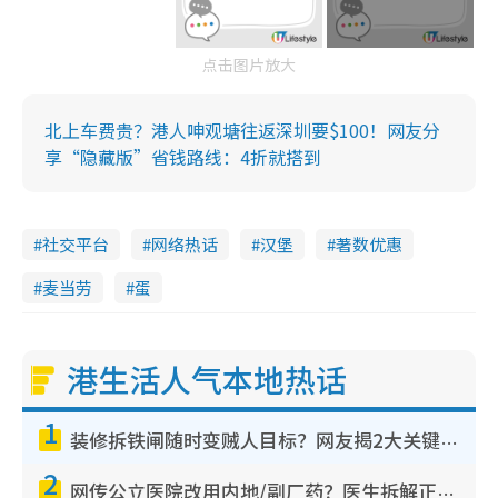
点击图片放大
北上车费贵？港人呻观塘往返深圳要$100！网友分
享“隐藏版”省钱路线：4折就搭到
社交平台
网络热话
汉堡
著数优惠
麦当劳
蛋
港生活人气本地热话
1
装修拆铁闸随时变贼人目标？网友揭2大关键用途：装新款等于白装？附新旧铁闸分别
2
网传公立医院改用内地/副厂药？医生拆解正副厂分别，揭4类人换药随时出事