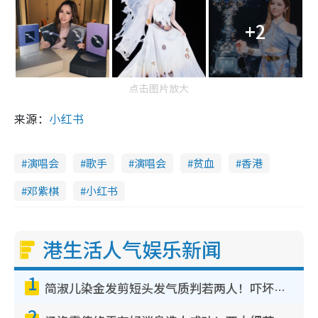
+2
点击图片放大
来源：
小红书
演唱会
歌手
演唱会
贫血
香港
邓紫棋
小红书
港生活人气娱乐新闻
1
简淑儿染金发剪短头发气质判若两人！吓坏老公麦大力都认不出：“你做什么？”
2