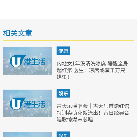
相关文章
健康
内地女1年没清洗凉席 睡醒全身
起红疹 医生：凉席或藏千万只
螨虫！
娱乐
古天乐演唱会｜古天乐首踏红馆
特训卖萌花絮流出！昔日经典合
唱歌惊爆未必唱
娱乐