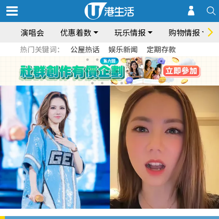
演唱会
优惠着数
玩乐情报
购物情报
热门关键词：
公屋热话
娱乐新闻
定期存款