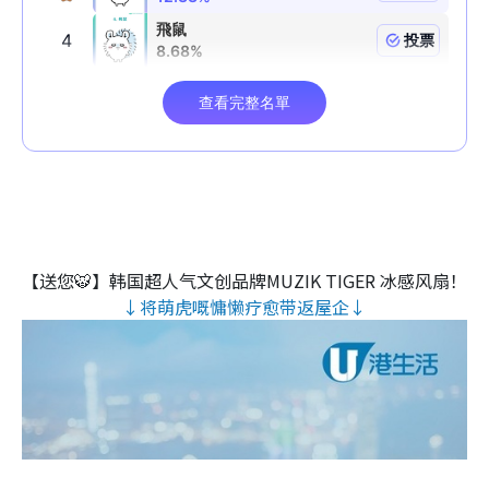
【送您🐯】韩国超人气文创品牌MUZIK TIGER 冰感风扇！
↓将萌虎嘅慵懒疗愈带返屋企↓