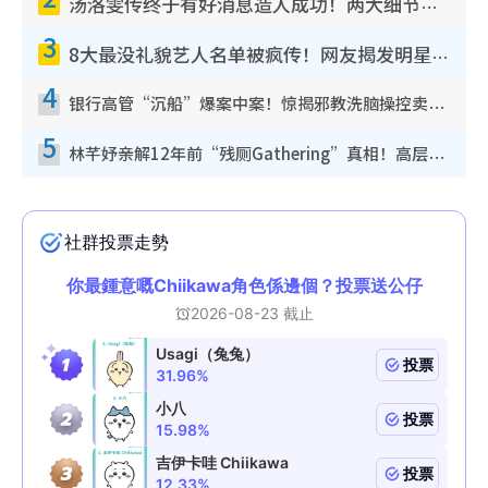
汤洛雯传终于有好消息造人成功！两大细节曝孕味极浓引猜测：大肚婆先会咁！
3
8大最没礼貌艺人名单被疯传！网友揭发明星真面目，一致数落这一位是无品天花板？
4
银行高管“沉船”爆案中案！惊揭邪教洗脑操控卖淫被吞600万，幕后黑手讲多错多
5
林芊妤亲解12年前“残厕Gathering”真相！高层解约一句话重创尊严，至今拒返TVB