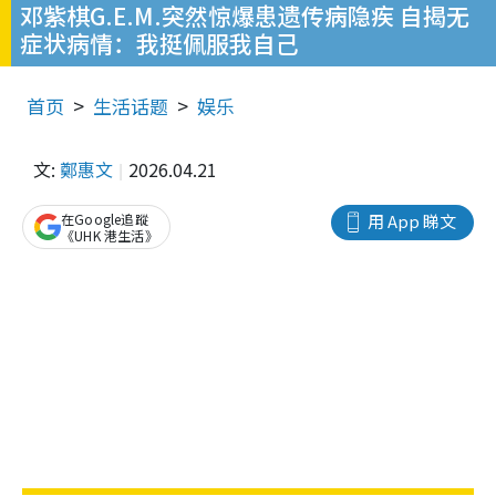
邓紫棋G.E.M.突然惊爆患遗传病隐疾 自揭无
症状病情：我挺佩服我自己
首页
生活话题
娱乐
文:
鄭惠文
2026.04.21
在Google追蹤
用 App 睇文
《UHK 港生活》