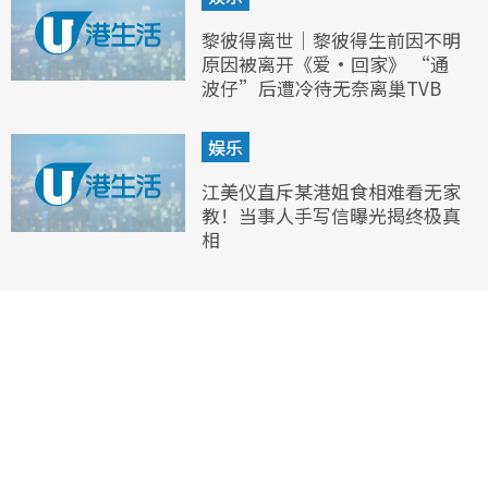
黎彼得离世｜黎彼得生前因不明
原因被离开《爱·回家》 “通
波仔”后遭冷待无奈离巢TVB
娱乐
江美仪直斥某港姐食相难看无家
教！当事人手写信曝光揭终极真
相